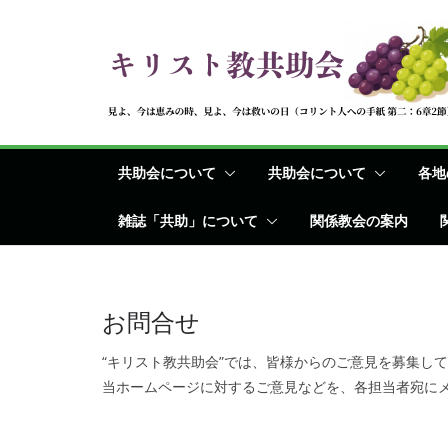
コ
ン
テ
ン
ツ
へ
共助会について
共助会について
各地
ス
キ
雑誌「共助」について
関係教会の案内
ッ
プ
お問合せ
“キリスト教共助会”では、皆様からのご意見を募集し
当ホームページに対するご意見などを、各担当者宛に