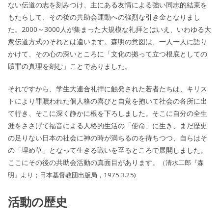
ない伝道の志を刻みつけ、主にある友情による強い同志的結束を
もたらして、その後の共助会運動への強烈な引き金となりまし
た。2000～3000人が集まった大規模な礼拝とはいえ、いわゆる大
衆伝道方式のそれとは違います。森明の意図は、一人一人に語り
かけて、その心の深いところに「文化の拠って立つ根底としての
贖罪の真理を刻む」ことでありました。
それですから、学生大連合礼拝に触発された若者たちは、キリス
トにより罪贖われた個人格の喜びと自覚を抱いて社会の各所に出
て行き、そこに深く静かに根を下ろしました。そこに自分の全生
涯をささげて福音による人格的生活の「使命」に生き、まだ歴史
の足りない日本の社会に神の時が満ちるのを待ちつつ、自らはそ
の「埋め草」となって生きる戦いを至るところで展開しました。
ここにその後の共助会活動の真面目があります。
（清水二郎『森
明』より；日本基督教団出版局，1975.3.25)
活動の歴史