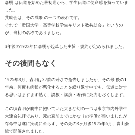
森明 は伝道を始めた最初期から、学生伝道に使命感を持っていま
した。
共助会は、その成果 の一つの表れです。
それで「帝国大学・高等学校学生キリスト教共助会」というの
が、当初の名称でありました。
3年後の1922年に森明が起草した主旨・規約が定められました。
その後間もなく
1925年3月、森明は37歳の若さで逝去しましたが、その最 後の1
年余、何度も病状が悪化することを繰り返す中でも、伝道に対す
る思いはますます熱く、説教・講演・著作に死力を尽くします。
この頃森明が胸中に抱いていた大きな幻の一つは東京市内外学生
大連合礼拝であり、死の直前までにかなりの準備が整いましたが
存命中は遂に実現に至らず、その死の3ヶ月後1925年6月、青山会
館で開催されました。