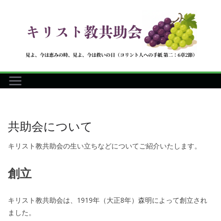
コ
ン
テ
ン
ツ
へ
ス
キ
ッ
共助会について
プ
キリスト教共助会の生い立ちなどについてご紹介いたします。
創立
キリスト教共助会は、1919年（大正8年）森明によって創立され
ました。