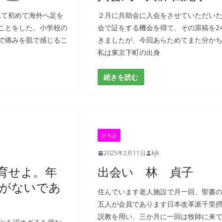
れて初めて海外へ足を
２月に共助会に入会をさせていただい
ことをした。小学校の
会で証をする機会を得て、その原稿を2
で痛みを肌で感じるこ
きましたが、今回あらためてまた分か
私は東京下町の出身
続きを読む
ひろば
2025年2月11日
kjk
育せよ。年
出会い 林 貞子
がないであ
住んでいます老人施設で月一回、聖書
五人が会員であります日本改革派千里摂
説教を用い、三か月に一回は牧師に来て