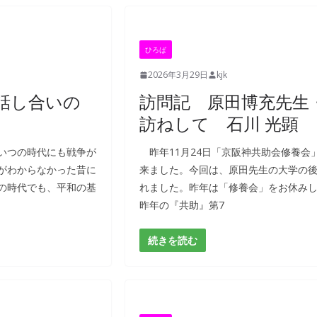
ひろば
2026年3月29日
kjk
話し合いの
訪問記 原田博充先生
訪ねして 石川 光顕
いつの時代にも戦争が
昨年11月24日「京阪神共助会修養会
がわからなかった昔に
来ました。今回は、原田先生の大学の
の時代でも、平和の基
れました。昨年は「修養会」をお休み
昨年の『共助』第7
続きを読む