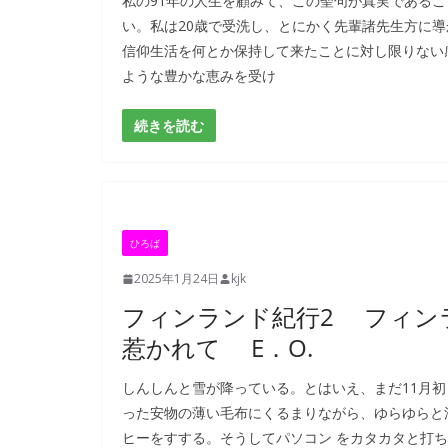
私の91年の人生を顧みて、この聖句が真実である
い。私は20歳で受洗し、とにかく先輩諸先生方に
信仰生活を何とか保持して来たことに対し限りない
ような豊かな恵みを受け
続きを読む
ひろば
2025年1月24日
kjk
フィンランド紀行2 フィン
惹かれて E．O.
しんしんと雪が降っている。とはいえ、まだ11月
った安物の薄い毛布にくるまりながら、ゆらゆらと
ヒーをすする。そうしてパソコン をカタカタと打