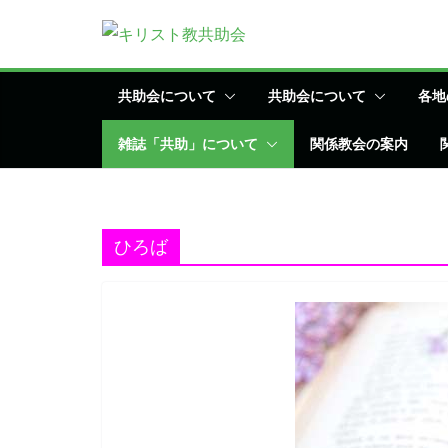
コ
ン
テ
ン
共助会について
共助会について
各地
ツ
雑誌「共助」について
関係教会の案内
へ
ス
キ
ッ
ひろば
プ