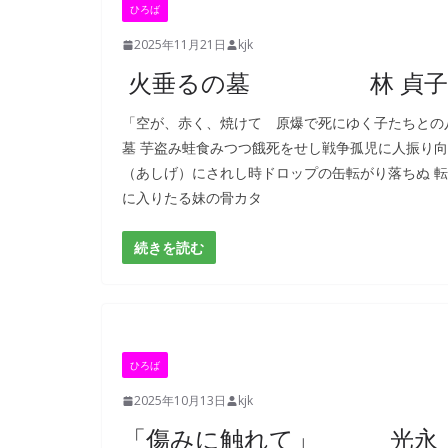
ひろば
2025年11月21日
kjk
火垂るの墓 林 貞子
「空が、赤く、焼けて 原爆で死にゆく子たちとの
墓 芋盗み蛙食みつつ餓死をせし戦争孤児に人振り向
（あしげ）にされし時ドロップの缶転がり落ちぬ 
に入りたる妹の骨カタ
続きを読む
ひろば
2025年10月13日
kjk
「傷みに触れて」 光永