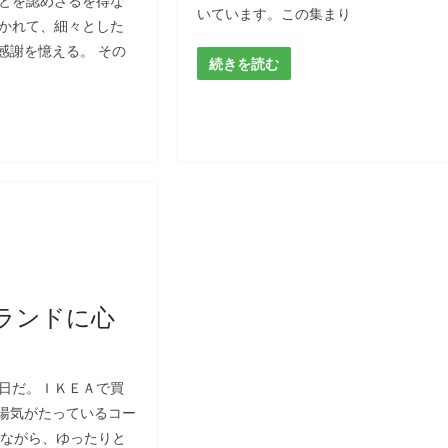
ことを認めざるを得な
いています。この集まり
導かれて、細々とした
感謝を憶える。 その
続きを読む
ランドに心
初日だ。ＩＫＥＡで買
湯気がたっているコー
ちながら、ゆったりと