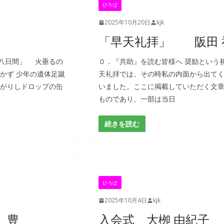
ひろば
2025年10月20日
kjk
「早天礼拝」 阪田 
八日間」 火垂るの
０．『共助』を読む皆様へ 奨励という
かず 少年の遺体足蹴
天礼拝では、その時私の内面から出て
転がりしドロップの缶
いました。ここに掲載していただく文
ものであり、一部は当日
続きを読む
ひろば
2025年10月4日
kjk
 豊
入会式 大栁 由紀子