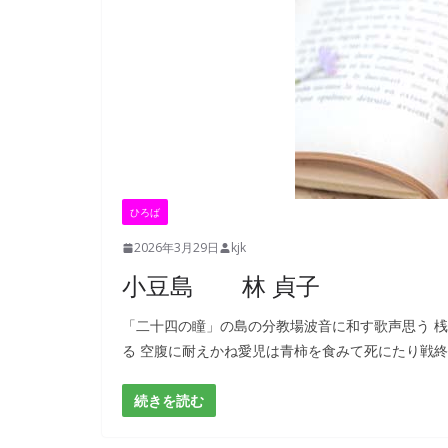
ひろば
2026年3月29日
kjk
小豆島 林 貞子
「二十四の瞳」の島の分教場波音に和す歌声思う 
る 空腹に耐えかね愛児は青柿を食みて死にたり戦
続きを読む