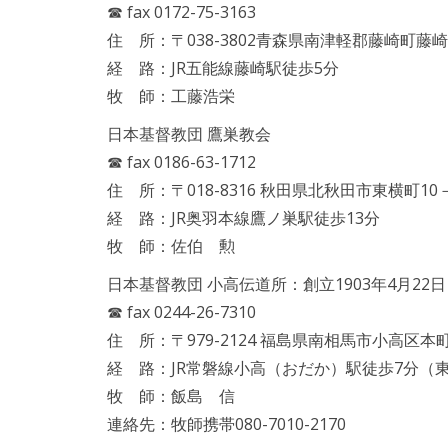
☎ fax 0172-75-3163
住 所：〒038-3802青森県南津軽郡藤崎町藤崎
経 路：JR五能線藤崎駅徒歩5分
牧 師：工藤浩栄
日本基督教団 鷹巣教会
☎ fax 0186-63-1712
住 所：〒018-8316 秋田県北秋田市東横町10
経 路：JR奥羽本線鷹ノ巣駅徒歩13分
牧 師：佐伯 勲
日本基督教団 小高伝道所：創立1903年4月22日
☎ fax 0244-26-7310
住 所：〒979-2124 福島県南相馬市小高区本
経 路：JR常磐線小高（おだか）駅徒歩7分（
牧 師：飯島 信
連絡先：牧師携帯080-7010-2170