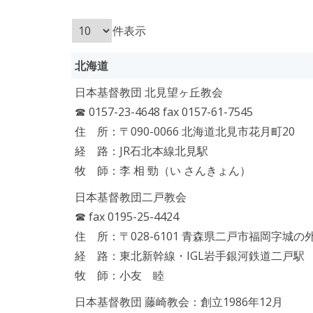
件表示
北海道
日本基督教団 北見望ヶ丘教会
☎ 0157-23-4648 fax 0157-61-7545
住 所：〒090-0066 北海道北見市花月町20
経 路：JR石北本線北見駅
牧 師：李 相 勁（い さんきょん）
日本基督教団二戸教会
☎ fax 0195-25-4424
住 所：〒028-6101 青森県二戸市福岡字城の外 
経 路：東北新幹線・IGL岩手銀河鉄道二戸駅
牧 師：小友 睦
日本基督教団 藤崎教会：創立1986年12月