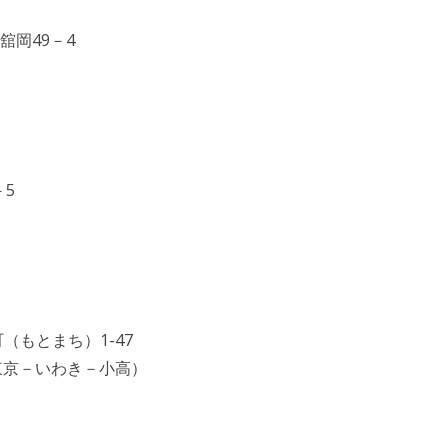
舘岡49－4
－5
町（もとまち）1-47
東京－いわき－小高）