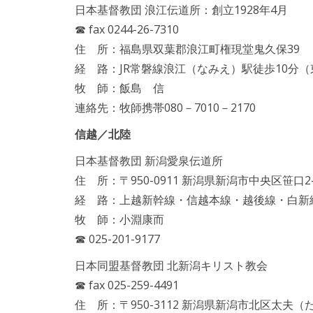
日本基督教団 浪江伝道所：創立1928年4月
☎ fax 0244-26-7310
住 所：福島県双葉郡浪江町権現堂鬼久保39
経 路：JR常磐線浪江（なみえ）駅徒歩10分
牧 師：飯島 信
連絡先：牧師携帯080－7010－2170
信越／北陸
日本基督教団 新潟愛泉伝道所
住 所：〒950-0911 新潟県新潟市中央区笹口2-
経 路：上越新幹線・信越本線・越後線・白新
牧 師：小淵康而
☎ 025-201-9177
日本同盟基督教団 北新潟キリスト教会
☎ fax 025-259-4491
住 所：〒950-3112 新潟県新潟市北区太夫（た