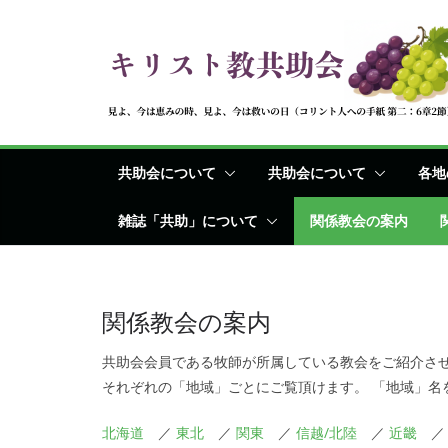
コ
ン
テ
ン
ツ
へ
共助会について
共助会について
各地
ス
キ
雑誌「共助」について
関係教会の案内
ッ
プ
関係教会の案内
共助会会員である牧師が所属している教会をご紹介さ
それぞれの「地域」ごとにご覧頂けます。 「地域」名
北海道
／
東北
／
関東
／
信越/北陸
／
近畿