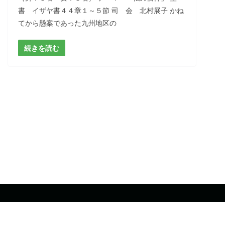
書 イザヤ書４４章１～５節 司 会 北村展子 かね
てから懸案であった九州地区の
続きを読む