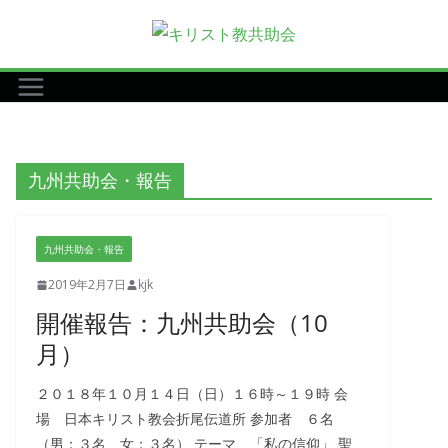
コ
ン
テ
ン
ツ
へ
九州共助会・報告
ス
キ
ッ
九州共助会・報告
プ
2019年2月7日
kjk
開催報告：九州共助会（10
月）
２０１８年１０月１４日（日）１６時～１９時 会
場 日本キリスト教会折尾伝道所 参加者 ６名
（男：３名 女：３名） テーマ 「私の信仰」 聖