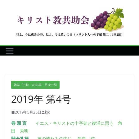
コ
ン
テ
ン
ツ
へ
ス
キ
ッ
プ
雑誌「共助」の内容・目次一覧
2019年 第4号
2019年5月28日
kjk
巻 頭 言
イエス・キリストの十字架と復活に思う 角
田 秀明
開会礼拝
神の憐れみの中に 飯島 信