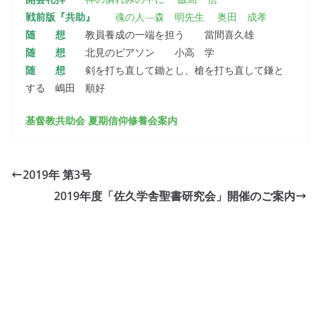
戦前版『共助』
魂の人―森 明先生 奥田 成孝
随 想
教員養成の一端を担う 當間喜久雄
随 想
北見のピアソン 小高 学
随 想
剣を打ち直して鋤とし、槍を打ち直して鎌と
する 嶋田 順好
基督教共助会 夏期信仰修養会案内
2019年 第3号
2019年度「佐久学舎聖書研究会」開催のご案内