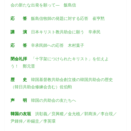
会の新たな出発を願って― 飯島信
応 答
飯島信牧師の発題に対する応答 崔亨黙
講 演
日本キリスト教共助会に願う 辛承民
応 答
辛承民師への応答 木村葉子
閉会礼拝
「十字架につけられたキリスト」を伝えよ
う！ 鄭元晋
歴 史
韓国基督教共助会創立後の韓国共助会の歴史
（韓日共助会修練会含む）佐伯勲
声 明
韓国の共助会の友たちへ
韓国の友垣
洪彰義／裵興稷／金允植／郭商洙／李台現／
尹鍾倬／朴錫圭／李英環