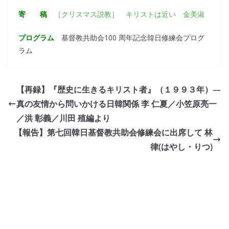
寄 稿
［クリスマス説教］ キリストは近い 金美淑
プログラム
基督教共助会100 周年記念韓日修練会プログ
ラム
【再録】『歴史に生きるキリスト者』（１９９３年）―
真の友情から問いかける日韓関係 李 仁夏／小笠原亮一
／洪 彰義／川田 殖編より
【報告】第七回韓日基督教共助会修練会に出席して 林
律(はやし・りつ)