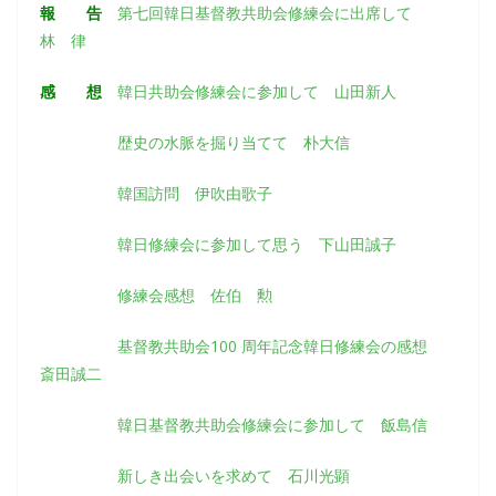
報 告
第七回韓日基督教共助会修練会に出席して
林 律
感 想
韓日共助会修練会に参加して 山田新人
歴史の水脈を掘り当てて 朴大信
韓国訪問 伊吹由歌子
韓日修練会に参加して思う 下山田誠子
修練会感想 佐伯 勲
基督教共助会100 周年記念韓日修練会の感想
斎田誠二
韓日基督教共助会修練会に参加して 飯島信
新しき出会いを求めて 石川光顕