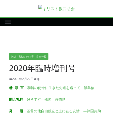
コ
ン
テ
ン
ツ
へ
ス
キ
雑誌「共助」の内容・目次一覧
ッ
2020年臨時増刊号
プ
2020年2月22日
kjk
巻 頭 言
和解の使命に生きた先達を追って 飯島信
開会礼拝
好きです―韓国 佐伯勲
発 題
基督の他自由独立と主に在る友情 ―韓国共助