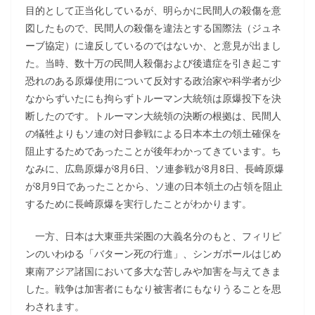
目的として正当化しているが、明らかに民間人の殺傷を意
図したもので、民間人の殺傷を違法とする国際法（ジュネ
ーブ協定）に違反しているのではないか、と意見が出まし
た。当時、数十万の民間人殺傷および後遺症を引き起こす
恐れのある原爆使用について反対する政治家や科学者が少
なからずいたにも拘らずトルーマン大統領は原爆投下を決
断したのです。トルーマン大統領の決断の根拠は、民間人
の犠牲よりもソ連の対日参戦による日本本土の領土確保を
阻止するためであったことが後年わかってきています。ち
なみに、広島原爆が8月6日、ソ連参戦が8月8日、長崎原爆
が8月9日であったことから、ソ連の日本領土の占領を阻止
するために長崎原爆を実行したことがわかります。
一方、日本は大東亜共栄圏の大義名分のもと、フィリピ
ンのいわゆる「バターン死の行進」、シンガポールはじめ
東南アジア諸国において多大な苦しみや加害を与えてきま
した。戦争は加害者にもなり被害者にもなりうることを思
わされます。