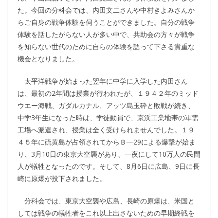
た。今回の分科会では、内田文二さんや中村きよみさんか
らご自身の戦争体験を伺うことができました。自分の戦争
体験を話したがらない人が多い中で、共助会の方々が戦争
を知らない世代のために自らの体験を語って下さる貴重な
機会となりました。
太平洋戦争が始まった翌年に中学に入学した内田さん
は、最初の2年間は授業が行われたが、１９４２年のミッド
ウエー海戦、ガダルカナル、アッツ島玉砕と敗戦が続き、
中学3年生になった時は、学徒動員で、京浜工業地帯の軍需
工場へ派遣され、授業は全く受けられませんでした。１９
４５年に硫黄島が占領されてからＢ―29による爆撃が始ま
り、3月10日の東京大空襲があり、一夜にして10万人の民間
人が犠牲となったのです。そして、8月6日に広島、9日に長
崎に原爆が投下されました。
分科会では、東京大空襲や広島、長崎の原爆は、米国と
しては戦争の犠牲者をこれ以上出さないための早期終戦を