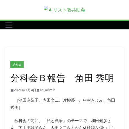
コ
ン
テ
ン
ツ
へ
ス
キ
分科会
ッ
分科会Ｂ報告 角田 秀明
プ
2026年7月4日
ac_admin
［池田麻梨子、内田文二、片柳榮一、中村きよみ、角田
秀明］
分科会の前に、「私と戦争」のテーマで、和田健彦さ
ん、下山田誠子さん、内田文二さんから体験談を伺いまし