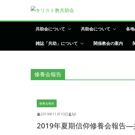
コ
ン
テ
ン
共助会について
共助会について
各地
ツ
雑誌「共助」について
関係教会の案内
へ
ス
キ
ッ
修養会報告
プ
修養会報告
2019年11月10日
kjk
2019年夏期信仰修養会報告