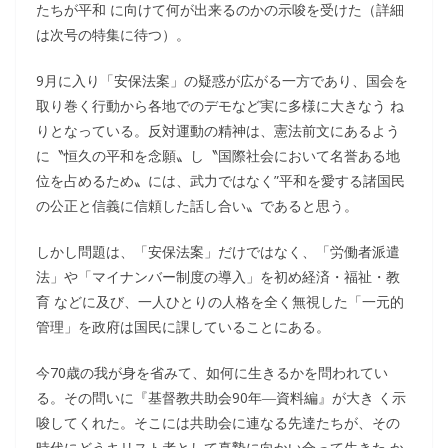
たちが平和 に向けて何が出来るのかの示唆を受けた（詳細
は次号の特集に待つ）。
9月に入り「安保法案」の疑惑が広がる一方であり、国会を
取り巻く行動から各地でのデモなど実に多様に大きなう ね
りとなっている。反対運動の精神は、憲法前文にあるよう
に〝恒久の平和を念願〟し〝国際社会において名誉ある地
位を占めるため〟には、武力ではなく”平和を愛する諸国民
の公正と信義に信頼した話し合い〟であると思う。
しかし問題は、「安保法案」だけではなく、「労働者派遣
法」や「マイナンバー制度の導入」を初め経済・福祉・教
育 などに及び、一人ひとりの人格を全く無視した「一元的
管理」を政府は国民に課していることにある。
今70歳の我が身を省みて、如何に生きるかを問われてい
る。その問いに『基督教共助会90年―資料編』が大き く示
唆してくれた。そこには共助会に連なる先達たちが、その
時代にどうキリスト者として真摯に向かい合って生きた か