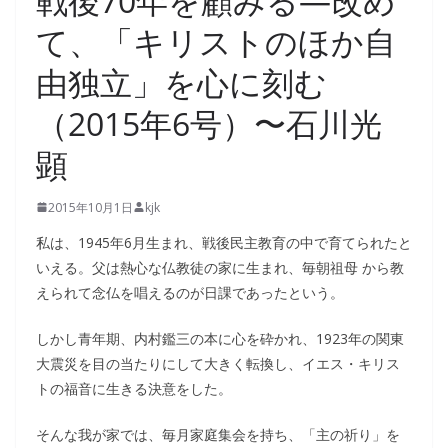
戦後70年を顧みる―改め
て、「キリストのほか自
由独立」を心に刻む
（2015年6号）〜石川光
顕
2015年10月1日
kjk
私は、1945年6月生まれ、戦後民主教育の中で育てられたと
いえる。父は熱心な仏教徒の家に生まれ、毎朝祖母 から教
えられて念仏を唱えるのが日課であったという。
しかし青年期、内村鑑三の本に心を砕かれ、1923年の関東
大震災を目の当たりにして大きく転換し、イエス・キリス
トの福音に生きる決意をした。
そんな我が家では、毎月家庭集会を持ち、「主の祈り」を