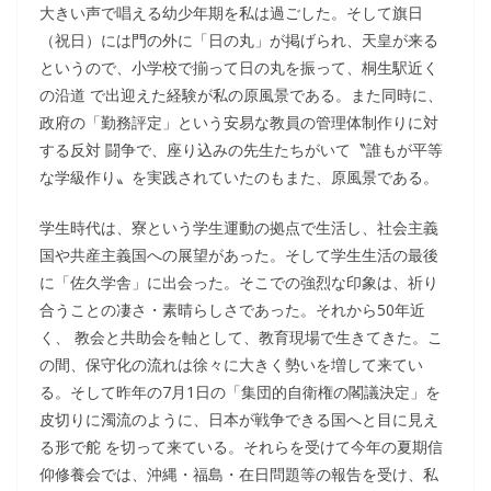
大きい声で唱える幼少年期を私は過ごした。そして旗日
（祝日）には門の外に「日の丸」が掲げられ、天皇が来る
というので、小学校で揃って日の丸を振って、桐生駅近く
の沿道 で出迎えた経験が私の原風景である。また同時に、
政府の「勤務評定」という安易な教員の管理体制作りに対
する反対 闘争で、座り込みの先生たちがいて〝誰もが平等
な学級作り〟を実践されていたのもまた、原風景である。
学生時代は、寮という学生運動の拠点で生活し、社会主義
国や共産主義国への展望があった。そして学生生活の最後
に「佐久学舎」に出会った。そこでの強烈な印象は、祈り
合うことの凄さ・素晴らしさであった。それから50年近
く、 教会と共助会を軸として、教育現場で生きてきた。こ
の間、保守化の流れは徐々に大きく勢いを増して来てい
る。そして昨年の7月1日の「集団的自衛権の閣議決定」を
皮切りに濁流のように、日本が戦争できる国へと目に見え
る形で舵 を切って来ている。それらを受けて今年の夏期信
仰修養会では、沖縄・福島・在日問題等の報告を受け、私