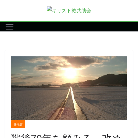
コ
ン
テ
ン
ツ
へ
ス
キ
ッ
プ
巻頭言