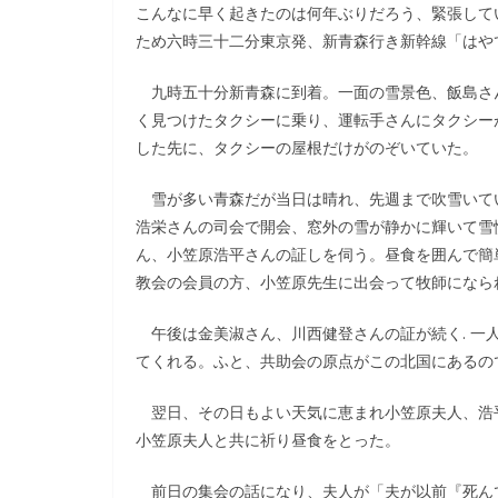
こんなに早く起きたのは何年ぶりだろう、緊張して
ため六時三十二分東京発、新青森行き新幹線「はや
九時五十分新青森に到着。一面の雪景色、飯島さ
く見つけたタクシーに乗り、運転手さんにタクシー
した先に、タクシーの屋根だけがのぞいていた。
雪が多い青森だが当日は晴れ、先週まで吹雪いて
浩栄さんの司会で開会、窓外の雪が静かに輝いて雪
ん、小笠原浩平さんの証しを伺う。昼食を囲んで簡
教会の会員の方、小笠原先生に出会って牧師になら
午後は金美淑さん、川西健登さんの証が続く. 一
てくれる。ふと、共助会の原点がこの北国にあるの
翌日、その日もよい天気に恵まれ小笠原夫人、浩
小笠原夫人と共に祈り昼食をとった。
前日の集会の話になり、夫人が「夫が以前『死ん