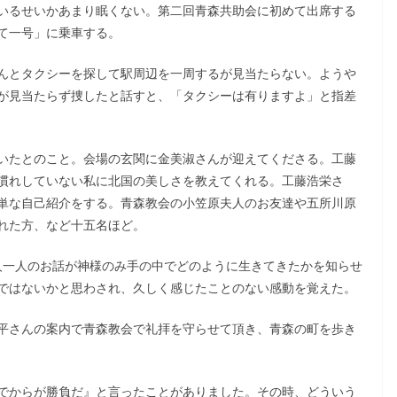
いるせいかあまり眠くない。第二回青森共助会に初めて出席する
て一号」に乗車する。
んとタクシーを探して駅周辺を一周するが見当たらない。ようや
が見当たらず捜したと話すと、「タクシーは有りますよ」と指差
いたとのこと。会場の玄関に金美淑さんが迎えてくださる。工藤
慣れしていない私に北国の美しさを教えてくれる。工藤浩栄さ
単な自己紹介をする。青森教会の小笠原夫人のお友達や五所川原
れた方、など十五名ほど。
人一人のお話が神様のみ手の中でどのように生きてきたかを知らせ
ではないかと思わされ、久しく感じたことのない感動を覚えた。
平さんの案内で青森教会で礼拝を守らせて頂き、青森の町を歩き
でからが勝負だ』と言ったことがありました。その時、どういう