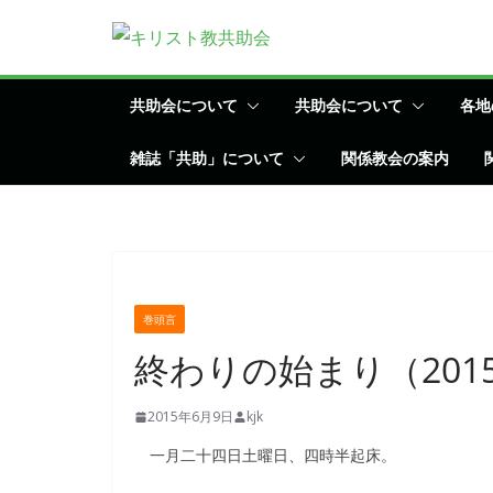
コ
ン
テ
ン
共助会について
共助会について
各地
ツ
雑誌「共助」について
関係教会の案内
へ
ス
キ
ッ
プ
巻頭言
終わりの始まり（201
2015年6月9日
kjk
一月二十四日土曜日、四時半起床。