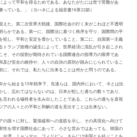
によって平和を得るためである。あなたがたには世で苦難があ
っている。」（ヨハネによる福音書16章22節）
迎えた。第二次世界大戦後、国際社会の行く末がこれほど不透明
明らかである。第一に、国際法に基づく秩序を守り、国際間の平
を犯し、平和と安定を脅かしていること。第二に、自国第一主義
るトランプ政権の誕生によって、世界経済に混乱が引き起こされ
こそ、その役割が期待されている国際連合の指導力の限界であ
和及び安全の維持や、人々の自決の原則が踏みにじられているこ
前に、それでは、私たちに出来ることは何かと問うのである。
年から始まる15年戦争下、先達らは、国内外において、今とは比
かし、忘れてはならないのは、日本が犯した過ちの数々であり、
も言われる犠牲者を生み出したことである。これらの過ちを直視
ジアの人々との平和と和解の道を見出すことは出来ない。
アの国々に対し、緊張緩和への道筋を示し、その具現化へ向けて
実性を増す国際社会にあって、小さな営みではあっても、韓国の
、台湾、ミャンマー、フィリピン、さらには中国とも結ぶことを