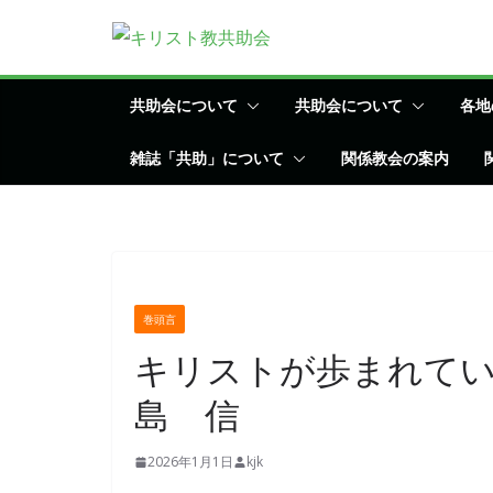
コ
ン
テ
ン
共助会について
共助会について
各地
ツ
雑誌「共助」について
関係教会の案内
へ
ス
キ
ッ
プ
巻頭言
キリストが歩
島 信
2026年1月1日
kjk