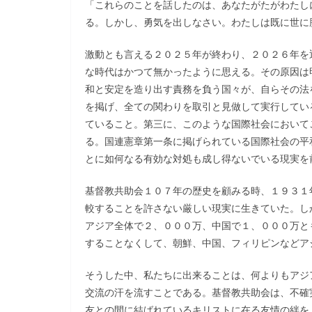
「これらのことを話したのは、あなたがたがわたし
る。しかし、勇気を出しなさい。わたしは既に世に勝
激動とも言える２０２５年が終わり、２０２６年を
な時代はかつて無かったように思える。その原因は
和と安定を造り出す責務を負う国々が、自らその法
を掲げ、全ての関わりを取引と見做して実行してい
ていること。第三に、このような国際社会において
る。国連憲章第一条に掲げられている国際社会の平
とに如何なる有効な対処も成し得ないでいる現実を
基督教共助会１０７年の歴史を顧みる時、１９３１
較することを許さない厳しい現実に生きていた。し
アジア全体で２、０００万、中国で１、０００万と
することなくして、朝鮮、中国、フィリピンなどア
そうした中、私たちに出来ることは、何よりもアジ
交流の汗を流すことである。基督教共助会は、不確
友との間に結ばれているキリストに在る友情の絆を