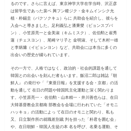
るのです。さらに言えば、東京神学大学在学当時、沢正彦
は留学生であった裴ペ 興フン稷ジク・金キムインシク允
植・朴錫圭（パクソクキュ）らに 共助会を紹介し、彼らを
入会へと導きました。足利義弘と潘秉燮（ビョンスプバ
ン）、小笠原亮一と金美淑（キムミスク）、佐伯勲と崔秀
蓮（チェスヨン）、尾崎マリ子と 金明淑、そして木村一雄
と李炳墉（イビョンヨン）など、共助会には本当に多くの
出会いの歴史が綴られています。
その一方で、人格ではなく、政治的・社会的課題を通して
韓国との出会いを刻んだ者もいます。飯沼二郎は雑誌『朝
鮮人』 の発行や「『東亜日報』を支援する会・京都」の活
動を通して 在日の問題や韓国民主化運動と深く関わりま
す。小笠原亮一・ 佐伯勲・山本精一・井川善也らは、在日
大韓基督教会京都南 部教会を会場に行われていた「オモニ
ハッキョ」の活動によっ て在日のオモニと関わり、私も
又、日立製作所の就職差別裁 判を担った「朴君を囲む会」
や、在日朝鮮・韓国人生徒の本 名を呼び、名乗る運動、そ