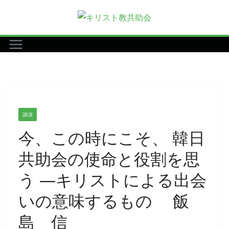
コ
ン
テ
ン
ツ
へ
ス
キ
講演
ッ
今、この時にこそ、 韓日
プ
共助会の使命と役割を思
う ―キリストによる出会
いの意味するもの 飯
島 信