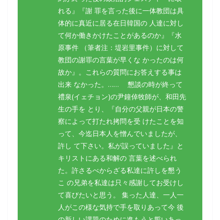
れる』『謝 罪を言った後に一体教団は具
体的に真近に居る在日韓国の 人達に対し
て何か働きかけたことがあるのか』『水
原事件 （筆者注：堤岩里事件）に対して
教団の謝罪の言葉が早くな かったのは何
故か』。これらの質問にお答えする事は
出来 なかった。…… 懇談の時が終って
禮泉(イェチョン)の尹鐘倬牧師が、和田先
生の手を とり、『自分の父親が日本の警
察によって打たれ拷問を受 けたことを知
って、今迄日本人を憎んでいましたが、
許し て下さい。私が誤っていました』と
キリストにある和解の 言葉を述べられ
た。許さるべからざる私達に許しを懇う
こ の兄弟を私達は只々感謝してお受けし
て喜びたいと思う。 集った人達、一人一
人がこの様な気持で手を取りあって今 後
の新しい課題のために進もうと誓いあっ