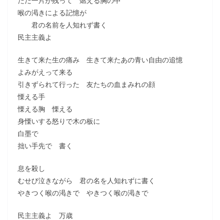
ただ一片が残って 燃える胸の中
喉の渇きによる記憶が
君の名前を人知れず書く
民主主義よ
生きて来た生の痛み 生きて来たあの青い自由の追憶
よみがえって来る
引きずられて行った 友たちの血まみれの顔
慄える手
慄える胸 慄える
身慄いする怒りで木の板に
白墨で
拙い手先で 書く
息を殺し
むせび泣きながら 君の名を人知れずに書く
やきつく喉の渇きで やきつく喉の渇きで
民主主義よ 万歳