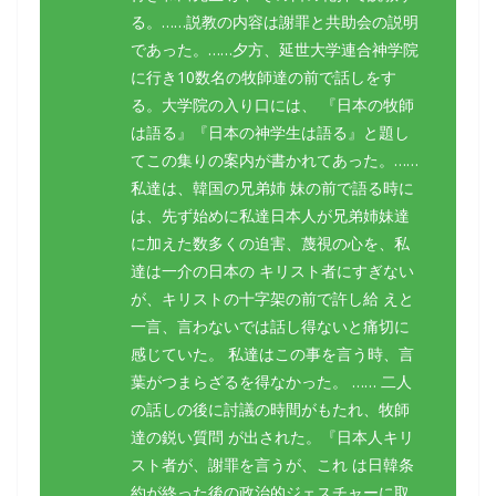
る。……説教の内容は謝罪と共助会の説明
であった。……夕方、延世大学連合神学院
に行き10数名の牧師達の前で話しをす
る。大学院の入り口には、 『日本の牧師
は語る』『日本の神学生は語る』と題し
てこの集りの案内が書かれてあった。……
私達は、韓国の兄弟姉 妹の前で語る時に
は、先ず始めに私達日本人が兄弟姉妹達
に加えた数多くの迫害、蔑視の心を、私
達は一介の日本の キリスト者にすぎない
が、キリストの十字架の前で許し給 えと
一言、言わないでは話し得ないと痛切に
感じていた。 私達はこの事を言う時、言
葉がつまらざるを得なかった。 …… 二人
の話しの後に討議の時間がもたれ、牧師
達の鋭い質問 が出された。『日本人キリ
スト者が、謝罪を言うが、これ は日韓条
約が終った後の政治的ジェスチャーに取