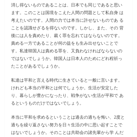
消し得ないものであることは、日本でも同じであると思い
ます。このことは国境をこえた人間の問題として私自身 は
考えたいのです。人間の力では本当に許せないものであ る
ことを認識せざるを得ないのです。しかし、また、その 背
後には人を責めたり、裁く罪を忘れてはならないのです。
責める一方であることが何の益をも生み出せないことで
す。私達韓国人は責める罪を、又負わなければならないの
ではないでしょうか。韓国人は日本人のためにどれ程祈っ
たことがあるでしょうか。
私達は平和と言える時代に生きていると一般に言います。
けれども本当の平和とは何でしょうか。生活が安定した
り、暮らしが豊かになったり、戦争がない生活が平和で あ
るというものだけではないでしょう。
本当に平和を求めるということは過去の過ちを悔い、2度と
過ちを繰り返さない努力を日々生活の中に思い起すことで
はないでしょうか。そのことは共助会の諸先輩から学 んだ