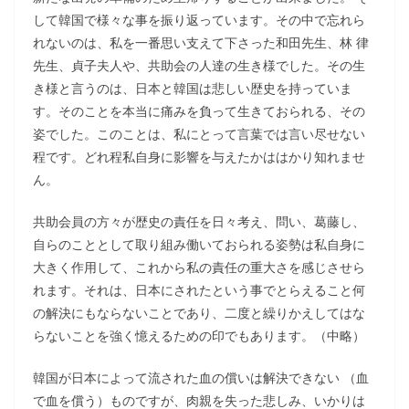
して韓国で様々な事を振り返っています。その中で忘れら
れないのは、私を一番思い支えて下さった和田先生、林 律
先生、貞子夫人や、共助会の人達の生き様でした。その生
き様と言うのは、日本と韓国は悲しい歴史を持っていま
す。そのことを本当に痛みを負って生きておられる、その
姿でした。このことは、私にとって言葉では言い尽せない
程です。どれ程私自身に影響を与えたかははかり知れませ
ん。
共助会員の方々が歴史の責任を日々考え、問い、葛藤し、
自らのこととして取り組み働いておられる姿勢は私自身に
大きく作用して、これから私の責任の重大さを感じさせら
れます。それは、日本にされたという事でとらえること何
の解決にもならないことであり、二度と繰りかえしてはな
らないことを強く憶えるための印でもあります。（中略）
韓国が日本によって流された血の償いは解決できない （血
で血を償う）ものですが、肉親を失った悲しみ、いかりは