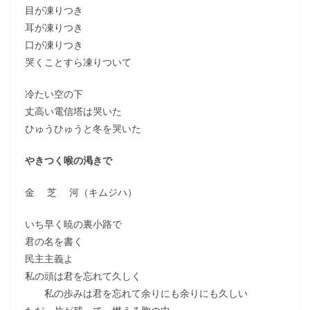
目が凍りつき
耳が凍りつき
口が凍りつき
哭くことすら凍りついて
冷たい空の下
丈高い電信塔は哭いた
ひゅうひゅうと冬を哭いた
やきつく喉の渇きで
金 芝 河（キムジハ）
いち早く暁の裏小路で
君の名を書く
民主主義よ
私の頭は君を忘れて久しく
私の歩みは君を忘れて余りにも余りにも久しい