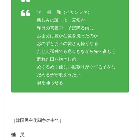
李 相 和（イサンファ）
慈しみの証しよ 麦畑が
昨日の真夜中 そぼ降る雨に
おまえは豊かな髪を洗ったのか
おのずとおれの髪さえ軽くなる
たとえ孤独でも息せきながら先へ進もう
涸れた田を抱きしめ
めくるめく優しい掘割りがぐずる子をな
だめる子守歌をうたい
肩を踊らせる
［韓国民主化闘争の中で］
慟 哭