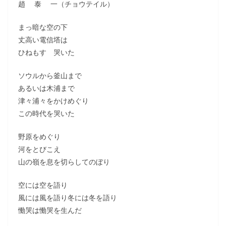
趙 泰 一（チョウテイル）
まっ暗な空の下
丈高い電信塔は
ひねもす 哭いた
ソウルから釜山まで
あるいは木浦まで
津々浦々をかけめぐり
この時代を哭いた
野原をめぐり
河をとびこえ
山の嶺を息を切らしてのぼり
空には空を語り
風には風を語り冬には冬を語り
慟哭は慟哭を生んだ