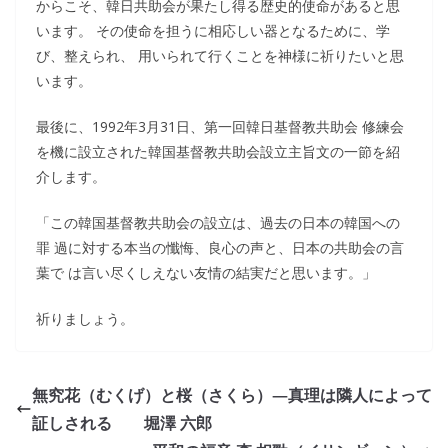
からこそ、韓日共助会が果たし得る歴史的使命があると思
います。 その使命を担うに相応しい器となるために、学
び、整えられ、 用いられて行くことを神様に祈りたいと思
います。
最後に、1992年3月31日、第一回韓日基督教共助会 修練会
を機に設立された韓国基督教共助会設立主旨文の一節を紹
介します。
「この韓国基督教共助会の設立は、過去の日本の韓国への
罪 過に対する本当の懺悔、良心の声と、日本の共助会の言
葉で は言い尽くしえない友情の結実だと思います。」
祈りましょう。
無究花（むくげ）と桜（さくら）―真理は隣人によって
証しされる 堀澤 六郎