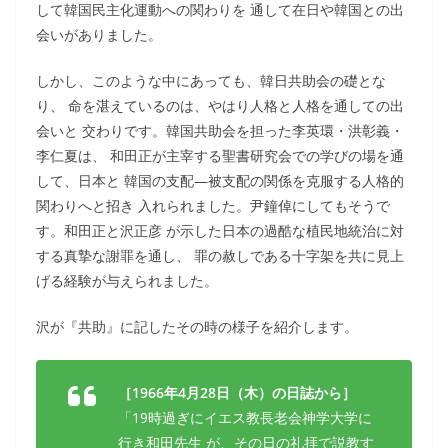
して韓国民主化運動への関わりを 通して在日や韓国との出
会いがありました。
しかし、このような中にあっても、韓日共助会の礎とな
り、 命を湛えているのは、やはり人格と人格を通しての出
会いと 交わりです。韓国共助会を担った李英環・洪彰義・
李仁夏は、 和田正が主宰する聖書研究会での学びの場を通
して、日本と 韓国の支配―被支配の関係を克服する人格的
関わりへと招き 入れられました。尹鐘倬にしてもそうで
す。和田正と沢正彦 が示した日本の過酷な植民地統治に対
する真摯な謝罪を通し、 罪の赦しである十字架を共に見上
げる経験が与えられました。
沢が『共助』に記したその時の様子を紹介します。
［1966年4月28日（木）の日誌から］
「19時過ぎにイエス教長老会神学大学に
行き和田先生 が、その日の礼拝で説教す