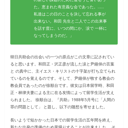
た。恵まれた有意義な会であった。……
私達はこの日のことを決して忘れる事が
出来ない。和田 先生と二人でこの出来事
を話す度に、いつの間にか、涙で 一杯に
なってしまうのだ。」
韓日共助会の出会いの一つの原点がこの文章に記されてい
ると思います。和田正・沢正彦が流した涙と尹鐘倬の言葉
と の真中に、主イエス・キリストの十字架が打ち立てられ
ているのを覚えるのです。そして、尹鐘倬が牧する教会の
教会員であったのが徐順台です。彼女は日本留学時、和田
正・林律夫妻による主に在る友情によって留学生活が支え
られました。 徐順台は、『共助』1988年5月号に「人間の
罪の問題として」 と題し、以下の随想を寄せました。
長いようで短かかった日本での留学生活の五年間を終え、
新たな出発の準備のため里帰りすることが出来ました。 そ