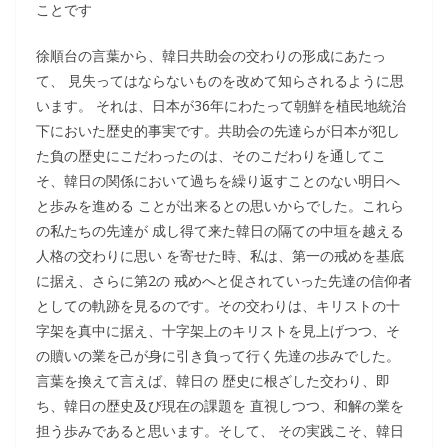
ことです
徐順台の言葉から、韓日共助会の交わりの形成にあたっ
て、 見失ってはならないものを改めて知らされるように思
います。 それは、日本が36年にわたって朝鮮を植民地統治
下においた歴史的事実です。共助会の先達らが日本が犯し
た負の歴史にこだわったのは、そのこだわりを通してこ
そ、韓日の関係において過ちを繰り返すことのない明日へ
と歩みを進める ことが出来るとの思いからでした。これら
の私たちの先達が 成し得て来た韓日の隔ての中垣を越える
人格の交わりに思い を寄せた時、私は、第一の戒めを基底
に据え、さらに第2の 戒めへと促されていった先達の信仰者
としての軌跡を見るのです。その交わりは、キリストの十
字架を真中に据え、十字架上のキリストを見上げつつ、そ
の贖いの業を己が身に引き負って行く先達の歩みでした。
言葉を換えて言えば、韓日の 歴史に根ざした交わり、即
ち、韓日の歴史及び現在の課題を 直視しつつ、和解の業を
担う歩みであると思います。そして、 その実践こそ、韓日