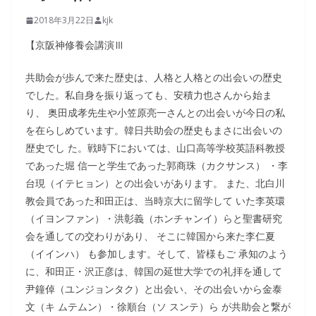
2018年3月22日
kjk
【京阪神修養会講演Ⅲ
共助会が歩んで来た歴史は、人格と人格との出会いの歴史
でした。私自身を振り返っても、安積力也さんから始ま
り、 奥田成孝先生や小笠原亮一さんとの出会いが今日の私
を在らしめています。韓日共助会の歴史もまさに出会いの
歴史でし た。戦時下においては、山口高等学校英語科教授
であった堀 信一と学生であった郭商珠（カクサンス） ・李
台現（イテヒョン）との出会いがあります。 また、北白川
教会員であった和田正は、当時京大に留学して いた李英環
（イヨンファン）・洪彰義（ホンチャンイ）らと聖書研究
会を通しての交わりがあり、 そこに韓国から来た李仁夏
（イインハ） も参加します。そして、皆様もご 承知のよう
に、和田正・沢正彦は、韓国の延世大学での礼拝を通して
尹鐘倬（ユンジョンタク）と出会い、その出会いから金泰
文（キ ムテムン）・徐順台（ソ スンテ）ら が共助会と繋が