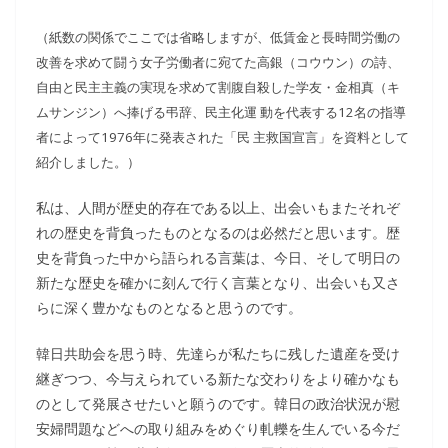
（紙数の関係でここでは省略しますが、低賃金と長時間労働の
改善を求めて闘う女子労働者に宛てた高銀（コウウン）の詩、
自由と民主主義の実現を求めて割腹自殺した学友・金相真（キ
ムサンジン）へ捧げる弔辞、民主化運 動を代表する12名の指導
者によって1976年に発表された「民 主救国宣言」を資料として
紹介しました。）
私は、人間が歴史的存在である以上、出会いもまたそれぞ
れの歴史を背負ったものとなるのは必然だと思います。歴
史を背負った中から語られる言葉は、今日、そして明日の
新たな歴史を確かに刻んで行く言葉となり、出会いも又さ
らに深く豊かなものとなると思うのです。
韓日共助会を思う時、先達らが私たちに残した遺産を受け
継ぎつつ、今与えられている新たな交わりをより確かなも
のとして発展させたいと願うのです。韓日の政治状況が慰
安婦問題などへの取り組みをめぐり軋轢を生んでいる今だ