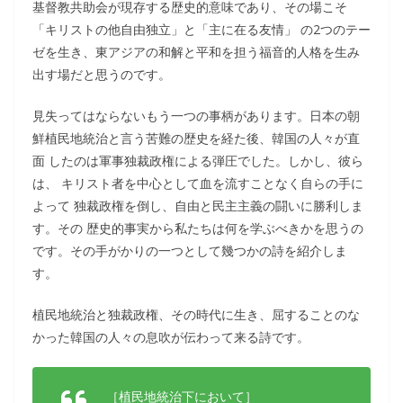
基督教共助会が現存する歴史的意味であり、その場こそ
「キリストの他自由独立」と「主に在る友情」 の2つのテー
ゼを生き、東アジアの和解と平和を担う福音的人格を生み
出す場だと思うのです。
見失ってはならないもう一つの事柄があります。日本の朝
鮮植民地統治と言う苦難の歴史を経た後、韓国の人々が直
面 したのは軍事独裁政権による弾圧でした。しかし、彼ら
は、 キリスト者を中心として血を流すことなく自らの手に
よって 独裁政権を倒し、自由と民主主義の闘いに勝利しま
す。その 歴史的事実から私たちは何を学ぶべきかを思うの
です。その手がかりの一つとして幾つかの詩を紹介しま
す。
植民地統治と独裁政権、その時代に生き、屈することのな
かった韓国の人々の息吹が伝わって来る詩です。
［植民地統治下において］