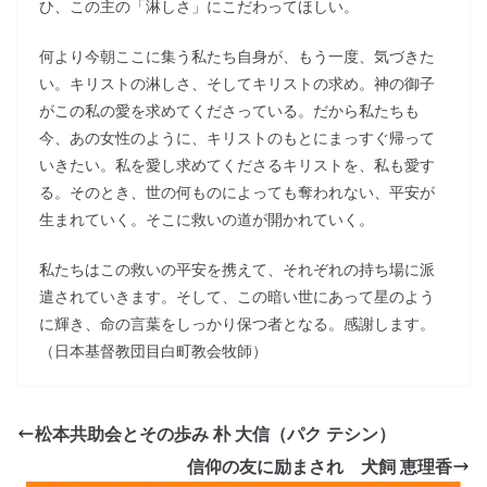
ひ、この主の「淋しさ」にこだわってほしい。
何より今朝ここに集う私たち自身が、もう一度、気づきた
い。キリストの淋しさ、そしてキリストの求め。神の御子
がこの私の愛を求めてくださっている。だから私たちも
今、あの女性のように、キリストのもとにまっすぐ帰って
いきたい。私を愛し求めてくださるキリストを、私も愛す
る。そのとき、世の何ものによっても奪われない、平安が
生まれていく。そこに救いの道が開かれていく。
私たちはこの救いの平安を携えて、それぞれの持ち場に派
遣されていきます。そして、この暗い世にあって星のよう
に輝き、命の言葉をしっかり保つ者となる。感謝します。
（日本基督教団目白町教会牧師）
松本共助会とその歩み 朴 大信（パク テシン）
信仰の友に励まされ 犬飼 恵理香