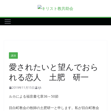
コ
ン
テ
ン
ツ
へ
ス
キ
講演
ッ
愛されたいと望んでおら
プ
れる恋人 土肥 研一
2019年11月15日
kjk
ルカによる福音書七章36～50節
目白町教会の牧師の土肥研一と申します。私が目白町教会