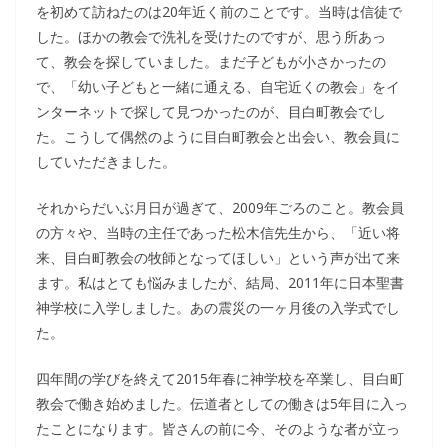
を初めて訪ねたのは20年近く前のことです。当時は信徒で
した。ほかの教会で洗礼を受けたのですが、思う所あっ
て、教会を探していました。まだ子どもが小さかったの
で、「幼い子どもと一緒に通える、自宅近くの教会」をイ
ンターネットで探して見つかったのが、目白町教会でし
た。こうして偶然のように目白町教会と出会い、教会員に
していただきました。
それからだいぶ月日が過ぎて、2009年ごろのこと。教会員
の方々や、当時の主任であった松木信先生から、「近い将
来、目白町教会の牧師となってほしい」という声が出て来
ます。私はとても悩みましたが、結局、2011年に日本聖書
神学校に入学しました。あの震災の一ヶ月後の入学式でし
た。
四年間の学びを終えて2015年春に神学校を卒業し、目白町
教会で働き始めました。伝道者としての働きは5年目に入っ
たことになります。皆さんの前に今、そのような者が立っ