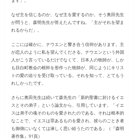
ます」。
なぜ主を信じるのか、なぜ主を愛するのか。そう奥田先生
が問うと、森明先生が答えたんですね。「主がそれを望ま
れるからだ」。
ここには確かに、ナウエンと響き合う信仰があります。主
が恋人のように私を望んでくださる。ナウエンという外国
人がこう言っているだけでなくて、日本人の牧師が、しか
も目白町教会の根幹を形作った牧師が、同じようにキリス
トの愛の迫りを受け取っている。それを知って、とてもう
れしかったです。
さらに奥田先生は続いて森先生の「新約聖書に於けるイエ
スとその弟子」という論文から、引用しています。「イエ
スは弟子の魂そのものを愛されたのである。それは根本的
なことで、イエスは罪あるものを愛され、彼らのごとき者
も御側にいなくては淋しく思い給うたのである」（『森明
著作集』91頁）