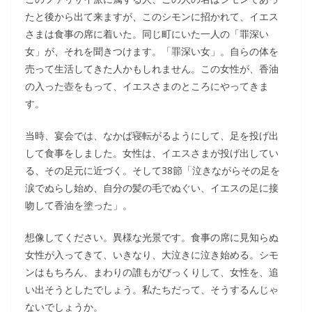
たと後から出て来ますが、このシモンに招かれて、イエス
さまは食事の席に着いた。同じ町にいた一人の「罪深い
女」が、それを聞きつけます。「罪深い女」。自らの体を
売って生活してきた人かもしれません。この女性が、香油
の入った壺をもって、イエスさまのところにやってきま
す。
当時、宴会では、なかば寝転がるようにして、足を投げ出
して食事をしました。女性は、イエスさまが投げ出してい
る、その足元に近づく。そして38節「泣きながらその足を
涙でぬらし始め、自分の髪の毛でぬぐい、イエスの足に接
吻して香油を塗った」。
想像してください。異様な光景です。食事の席に見知らぬ
女性が入ってきて、いきなり、大泣きに泣き始める。シモ
ンはもちろん、まわりの誰もがびっくりして、女性を、追
い出そうとしたでしょう。私たちだって、そうするんじゃ
ないでしょうか。