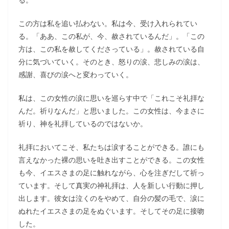
この方は私を追い払わない。私は今、受け入れられてい
る。「ああ、この私が、今、赦されているんだ」。「この
方は、この私を赦してくださっている」。赦されている自
分に気づいていく。そのとき、怒りの涙、悲しみの涙は、
感謝、喜びの涙へと変わっていく。
私は、この女性の涙に思いを巡らす中で「これこそ礼拝な
んだ。祈りなんだ」と思いました。この女性は、今まさに
祈り、神を礼拝しているのではないか。
礼拝においてこそ、私たちは涙することができる。誰にも
言えなかった裸の思いを吐き出すことができる。この女性
も今、イエスさまの足に触れながら、心を注ぎだして祈っ
ています。そして真実の神礼拝は、人を新しい行動に押し
出します。彼女は泣くのをやめて、自分の髪の毛で、涙に
ぬれたイエスさまの足をぬぐいます。そしてその足に接吻
した。