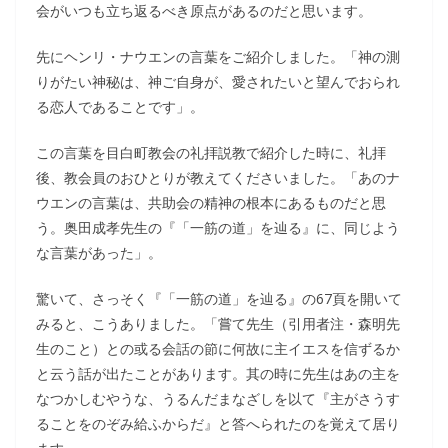
会がいつも立ち返るべき原点があるのだと思います。
先にヘンリ・ナウエンの言葉をご紹介しました。「神の測
りがたい神秘は、神ご自身が、愛されたいと望んでおられ
る恋人であることです」。
この言葉を目白町教会の礼拝説教で紹介した時に、礼拝
後、教会員のおひとりが教えてくださいました。「あのナ
ウエンの言葉は、共助会の精神の根本にあるものだと思
う。奥田成孝先生の『「一筋の道」を辿る』に、同じよう
な言葉があった」。
驚いて、さっそく『「一筋の道」を辿る』の67頁を開いて
みると、こうありました。「嘗て先生（引用者注・森明先
生のこと）との或る会話の節に何故に主イエスを信ずるか
と云う話が出たことがあります。其の時に先生はあの主を
なつかしむやうな、うるんだまなざしを以て『主がさうす
ることをのぞみ給ふからだ』と答へられたのを覚えて居り