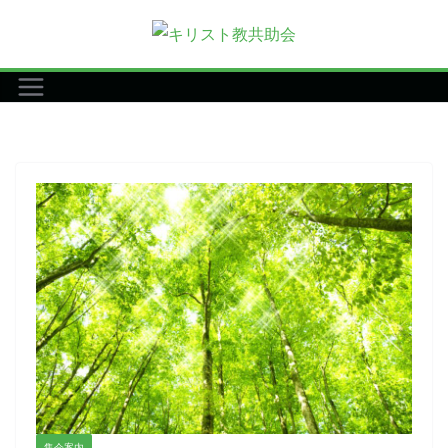
コ
ン
テ
ン
ツ
へ
ス
キ
ッ
プ
集会案内