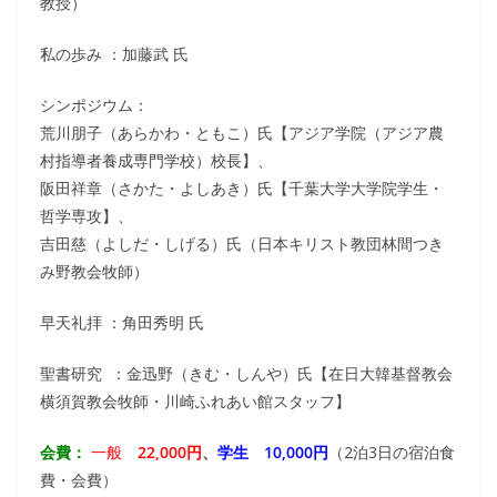
教授）
私の歩み ：加藤武 氏
シンポジウム：
荒川朋子（あらかわ・ともこ）氏【アジア学院（アジア農
村指導者養成専門学校）校長】、
阪田祥章（さかた・よしあき）氏【千葉大学大学院学生・
哲学専攻】、
吉田慈（よしだ・しげる）氏（日本キリスト教団林間つき
み野教会牧師）
早天礼拝 ：角田秀明 氏
聖書研究 ：金迅野（きむ・しんや）氏【在日大韓基督教会
横須賀教会牧師・川崎ふれあい館スタッフ】
会費：
一般
22,000円
、
学生 10,000円
（2泊3日の宿泊食
費・会費）