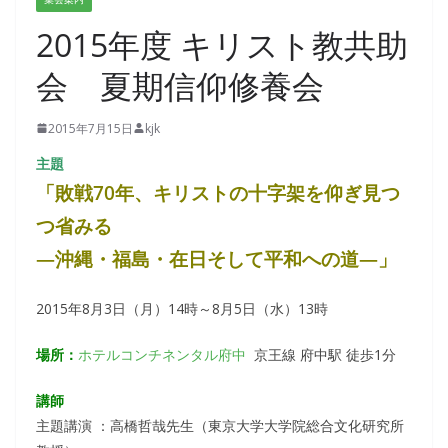
2015年度 キリスト教共助
会 夏期信仰修養会
2015年7月15日
kjk
主題
「敗戦70年、
キリストの十字架を仰ぎ見つ
つ省みる
―沖縄・福島・在日そして平和への道―」
2015年8月3日（月）14時～8月5日（水）13時
場所：
ホテルコンチネンタル府中
京王線 府中駅 徒歩1分
講師
主題講演 ：高橋哲哉先生（東京大学大学院総合文化研究所