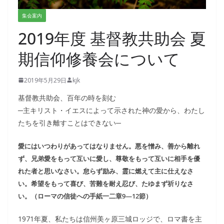
集会案内
2019年度 基督教共助会 夏
期信仰修養会について
2019年5月29日
kjk
基督教共助会、百年の時を刻む
─主キリスト・イエスによって示された神の愛から、わたし
たちを引き離すことはできない─
愛にはいつわりがあってはなりません。悪を憎み、善から離れ
ず、兄弟愛をもって互いに愛し、尊敬をもって互いに相手を優
れた者と思いなさい。怠らず励み、霊に燃えて主に仕えなさ
い。希望をもって喜び、苦難を耐え忍び、たゆまず祈りなさ
い。（ローマの信徒への手紙一二章
9―12
節）
1971年夏、私たちは信州美ヶ原三城ロッジで、ロマ書を主