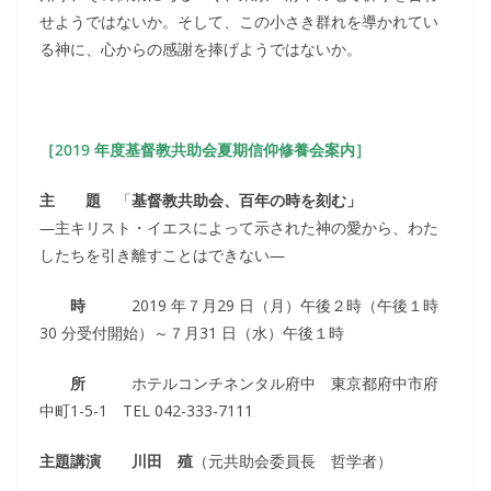
せようではないか。そして、この小さき群れを導かれてい
る神に、心からの感謝を捧げようではないか。
［
2019
年度
基督教共助会
夏期信仰修養会案内］
主 題
「
基督教共助会、百年の時を刻む」
―主キリスト・イエスによって示された神の愛から、わた
したちを引き離すことはできない―
時
2019 年７月29 日（月）午後２時（午後１時
30 分受付開始）～７月31 日（水）午後１時
所
ホテルコンチネンタル府中 東京都府中市府
中町1-5-1 TEL 042-333-7111
主題講演 川田 殖
（元共助会委員長 哲学者）