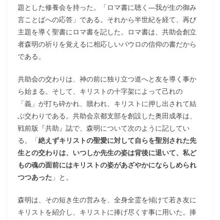
題とした修養会を持った。「ロマ書に聴く―我が生の御み
言ことばへの応答」である。それから半世紀を経て、再び
主題を導く聖書にロマ書を記した。ロマ書は、共助会創立
者森明の祈りを覚えるに相応しいパウロの信仰の書だから
である。
共助会の交わりは、神の前に独り立つ道へと友を導く事か
ら始まる。そして、キリストの十字架によって己れの
「義」が打ち砕かれ、贖われ、キリストに押し出されて結
ぶ交わりである。共助会京都支部を創設した奥田成孝は、
戦前版『共助』誌で、森明について次のように記してい
る。「
絶えずキリストの聖愛に対して自らを聖別された先
生との交わりは、いつしか先生の姿は背後に退いて、私ど
もの魂の面前にはキリストの姿があざやかにならしめられ
つつあった
」と。
森明は、その短き生の営みを、全身全霊を傾けて若き友に
キリストを紹介し、キリストに捧げ尽くす事に用いた。捧