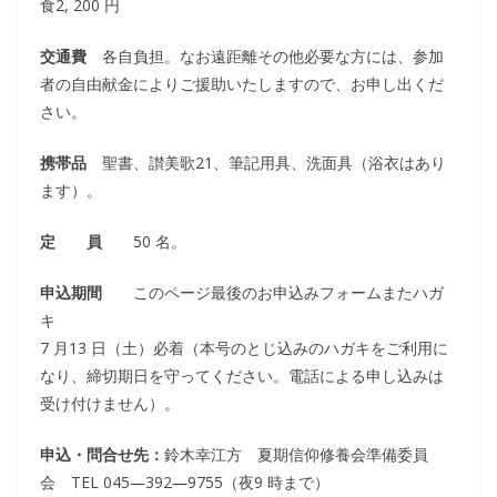
食2, 200 円
交通費
各自負担。なお遠距離その他必要な方には、参加
者の自由献金によりご援助いたしますので、お申し出くだ
さい。
携帯品
聖書、讃美歌21、筆記用具、洗面具（浴衣はあり
ます）。
定 員
50 名。
申込期間
このページ最後のお申込みフォームまたハガ
キ
7 月13 日（土）必着（本号のとじ込みのハガキをご利用に
なり、締切期日を守ってください。電話による申し込みは
受け付けません）。
申込・問合せ先：
鈴木幸江方 夏期信仰修養会準備委員
会 TEL 045―392―9755（夜9 時まで）