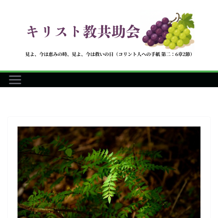
コ
ン
テ
ン
ツ
へ
ス
キ
ッ
プ