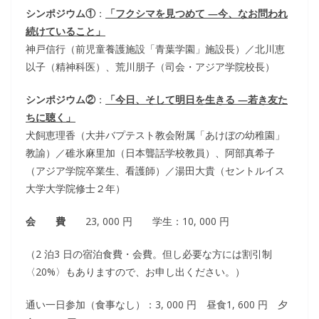
シンポジウム
①
：
「フクシマを見つめて ―今、なお問われ
続けていること」
神戸信行（前児童養護施設「青葉学園」施設長）／北川恵
以子（精神科医）、荒川朋子（司会・アジア学院校長）
シンポジウム
②
：
「今日、そして明日を生きる ―若き友た
ちに聴く」
犬飼恵理香（大井バプテスト教会附属「あけぼの幼稚園」
教諭）／碓氷麻里加（日本聾話学校教員）、阿部真希子
（アジア学院卒業生、看護師）／湯田大貴（セントルイス
大学大学院修士２年）
会 費
23, 000 円 学生：10, 000 円
（2 泊3 日の宿泊食費・会費。但し必要な方には割引制
〈20%〉もありますので、お申し出ください。）
通い一日参加（食事なし）：3, 000 円 昼食1, 600 円 夕