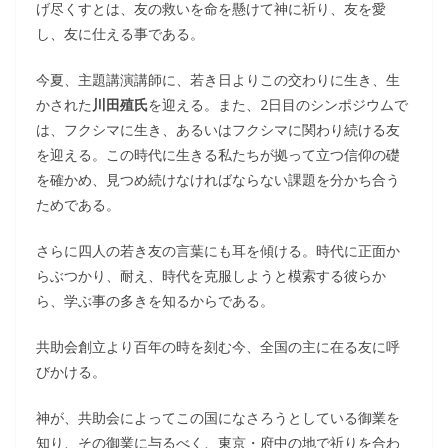
げ尽くすとは、友の救いを命を懸けて神に祈り、友を愛
し、友に仕える事である。
今夏、主題講演講師に、若き日よりこの交わりに生き、生
かされた
川田
殖氏
を迎える。また、2日目のシンポジウムで
は、フクシマに生き、あるいはフクシマに関わり続ける友
を迎える。この時代に生きる私たちが拠って立つ信仰の礎
を確かめ、見つめ続けなければならない課題を分かち合う
ためである。
さらに四人の若き友の言葉にも耳を傾ける。時代に正面か
らぶつかり、耐え、時代を克服しようと模索する彼らか
ら、学ぶ事の多きを知るからである。
共助会創立より百年の時を刻む今、全国の主に在る友に呼
びかける。
神が、共助会によってこの国になさろうとしている御業を
知り、その御業に与るべく、東京・府中の地で祈りを合わ