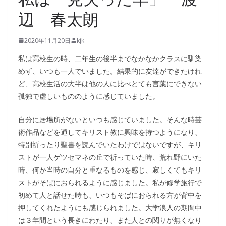
辺 春太朗
2020年11月20日
kjk
私は高校生の時、二年生の後半までなかなかクラスに馴染
めず、いつも一人でいました。結果的に友達ができたけれ
ど、高校生活の大半は他の人に比べとても言葉にできない
孤独で虚しいもののように感じていました。
自分に居場所がないといつも感じていました。そんな時芸
術作品などを通してキリスト教に興味を持つようになり、
特別祈ったり聖書を読んでいたわけではないですが、キリ
ストが一人ゲツセマネの丘で祈っていた時、荒れ野にいた
時、何か当時の自分と重なるものを感じ、寂しくてもキリ
ストがそばにおられるように感じました。私が修学旅行で
初めて人と話せた時も、いつもそばにおられる方が背中を
押してくれたようにも感じられました。大学浪人の期間中
は３年間という長きにわたり、また人との関りが無くなり