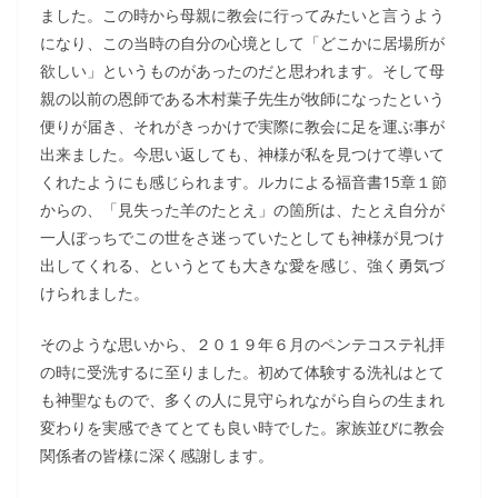
ました。この時から母親に教会に行ってみたいと言うよう
になり、この当時の自分の心境として「どこかに居場所が
欲しい」というものがあったのだと思われます。そして母
親の以前の恩師である木村葉子先生が牧師になったという
便りが届き、それがきっかけで実際に教会に足を運ぶ事が
出来ました。今思い返しても、神様が私を見つけて導いて
くれたようにも感じられます。ルカによる福音書15章１節
からの、「見失った羊のたとえ」の箇所は、たとえ自分が
一人ぼっちでこの世をさ迷っていたとしても神様が見つけ
出してくれる、というとても大きな愛を感じ、強く勇気づ
けられました。
そのような思いから、２０１９年６月のペンテコステ礼拝
の時に受洗するに至りました。初めて体験する洗礼はとて
も神聖なもので、多くの人に見守られながら自らの生まれ
変わりを実感できてとても良い時でした。家族並びに教会
関係者の皆様に深く感謝します。