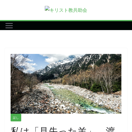
コ
ン
テ
ン
ツ
へ
ス
キ
ッ
プ
証し
私は「見失った羊」 渡