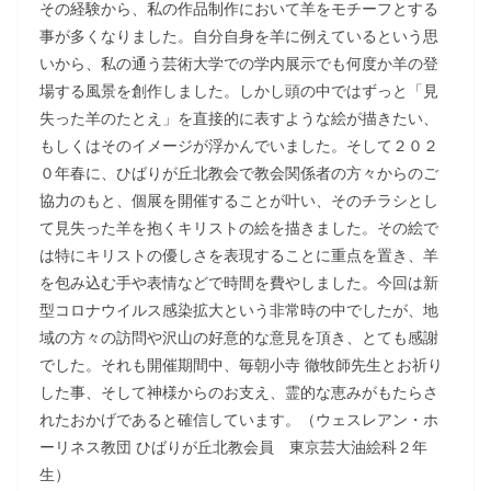
その経験から、私の作品制作において羊をモチーフとする
事が多くなりました。自分自身を羊に例えているという思
いから、私の通う芸術大学での学内展示でも何度か羊の登
場する風景を創作しました。しかし頭の中ではずっと「見
失った羊のたとえ」を直接的に表すような絵が描きたい、
もしくはそのイメージが浮かんでいました。そして２０２
０年春に、ひばりが丘北教会で教会関係者の方々からのご
協力のもと、個展を開催することが叶い、そのチラシとし
て見失った羊を抱くキリストの絵を描きました。その絵で
は特にキリストの優しさを表現することに重点を置き、羊
を包み込む手や表情などで時間を費やしました。今回は新
型コロナウイルス感染拡大という非常時の中でしたが、地
域の方々の訪問や沢山の好意的な意見を頂き、とても感謝
でした。それも開催期間中、毎朝小寺 徹牧師先生とお祈り
した事、そして神様からのお支え、霊的な恵みがもたらさ
れたおかげであると確信しています。（ウェスレアン・ホ
ーリネス教団 ひばりが丘北教会員 東京芸大油絵科２年
生）