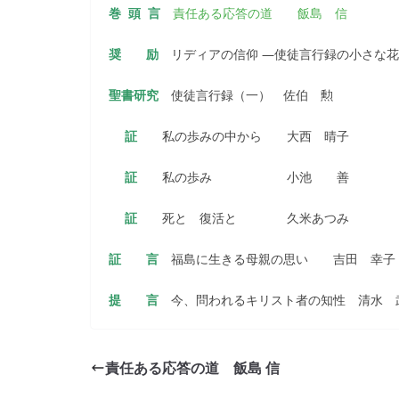
巻 頭 言
責任ある応答の道 飯島 信
奨 励
リディアの信仰 ―使徒言行録の小さな花
聖書研究
使徒言行録（一） 佐伯 勲
証
私の歩みの中から 大西 晴子
証
私の歩み 小池 善
証
死と 復活と 久米あつみ
証 言
福島に生きる母親の思い 吉田 幸子
提 言
今、問われるキリスト者の知性 清水 
責任ある応答の道 飯島 信