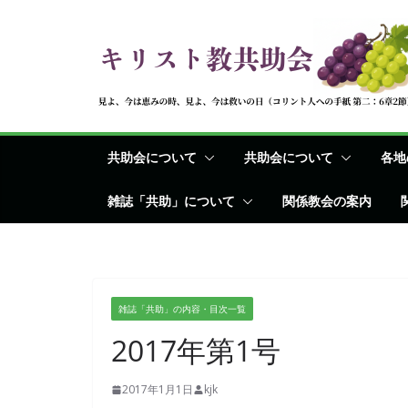
コ
ン
テ
ン
ツ
へ
共助会について
共助会について
各地
ス
キ
雑誌「共助」について
関係教会の案内
ッ
プ
雑誌「共助」の内容・目次一覧
2017年第1号
2017年1月1日
kjk