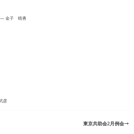
― 金子 晴勇
武彦
東京共助会2月例会