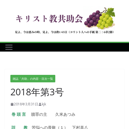
コ
ン
テ
ン
ツ
へ
ス
キ
ッ
プ
雑誌「共助」の内容・目次一覧
2018年第3号
2018年3月31日
kjk
巻 頭 言
贖罪の主
久米あつみ
説 教
苦悩への畏敬（１） 下村喜八