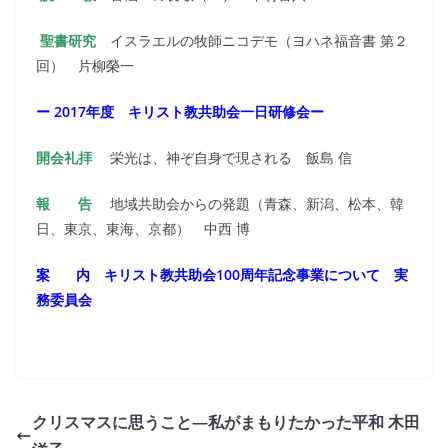
聖書研究
イスラエルの牧師ニコデモ（ヨハネ福音書 第２
回） 片柳榮一
ー 2017年度 キリスト教共助会一日研修会ー
開会礼拝
栄光は、神ぞ自身で現される 飯島 信
報 告
地域共助会からの発題（青森、新潟、松本、韓
日、東京、東海、京都） 中西 博
案 内 キリスト教共助会100周年記念事業について 実
務委員会
クリスマスに思うこと―私がまもりたかった平和 木田