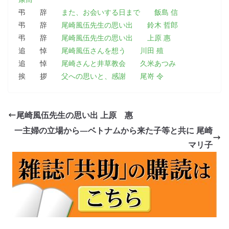
弔 辞
また、お会いする日まで 飯島 信
弔 辞
尾崎風伍先生の思い出 鈴木 哲郎
弔 辞
尾崎風伍先生の思い出 上原 惠
追 悼
尾崎風伍さんを想う 川田 殖
追 悼
尾崎さんと井草教会 久米あつみ
挨 拶
父への思いと、感謝 尾嵜 令
尾崎風伍先生の思い出 上原 惠
一主婦の立場から―ベトナムから来た子等と共に 尾崎
マリ子