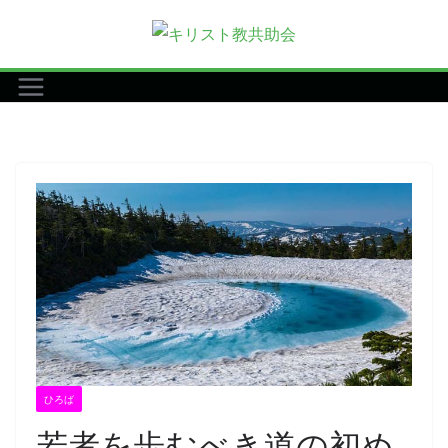
コ
ン
テ
ン
ツ
へ
ス
キ
ッ
プ
ひろば
若者を歩むべき道の初め