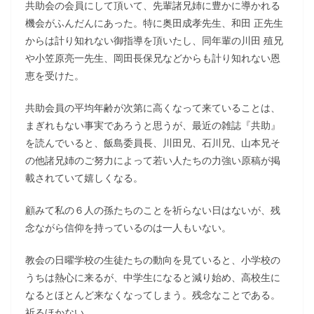
共助会の会員にして頂いて、先輩諸兄姉に豊かに導かれる
機会がふんだんにあった。特に奥田成孝先生、和田 正先生
からは計り知れない御指導を頂いたし、同年輩の川田 殖兄
や小笠原亮一先生、岡田長保兄などからも計り知れない恩
恵を受けた。
共助会員の平均年齢が次第に高くなって来ていることは、
まぎれもない事実であろうと思うが、最近の雑誌『共助』
を読んでいると、飯島委員長、川田兄、石川兄、山本兄そ
の他諸兄姉のご努力によって若い人たちの力強い原稿が掲
載されていて嬉しくなる。
顧みて私の６人の孫たちのことを祈らない日はないが、残
念ながら信仰を持っているのは一人もいない。
教会の日曜学校の生徒たちの動向を見ていると、小学校の
うちは熱心に来るが、中学生になると減り始め、高校生に
なるとほとんど来なくなってしまう。残念なことである。
祈るほかない。