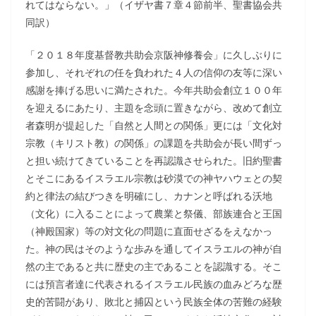
れてはならない。」（イザヤ書７章４節前半、聖書協会共
同訳）
「２０１８年度基督教共助会京阪神修養会」に久しぶりに
参加し、それぞれの任を負われた４人の信仰の友等に深い
感謝を捧げる思いに満たされた。今年共助会創立１００年
を迎えるにあたり、主題を念頭に置きながら、改めて創立
者森明が提起した「自然と人間との関係」更には「文化対
宗教（キリスト教）の関係」の課題を共助会が長い間ずっ
と担い続けてきていることを再認識させられた。旧約聖書
とそこにあるイスラエル宗教は砂漠での神ヤハウェとの契
約と律法の結びつきを明確にし、カナンと呼ばれる沃地
（文化）に入ることによって農業と祭儀、部族連合と王国
（神殿国家）等の対文化の問題に直面せざるをえなかっ
た。神の民はそのような歩みを通してイスラエルの神が自
然の主であると共に歴史の主であることを認識する。そこ
には預言者達に代表されるイスラエル民族の血みどろな歴
史的苦闘があり、敗北と捕囚という民族全体の苦難の経験