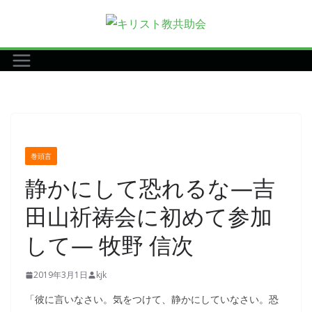
コ
ン
テ
ン
ツ
へ
ス
キ
巻頭言
ッ
静かにして恐れるな―吉
プ
田山祈祷会に初めて参加
して― 牧野 信次
2019年3月1日
kjk
「彼に言いなさい。気をつけて、静かにしていなさい。恐