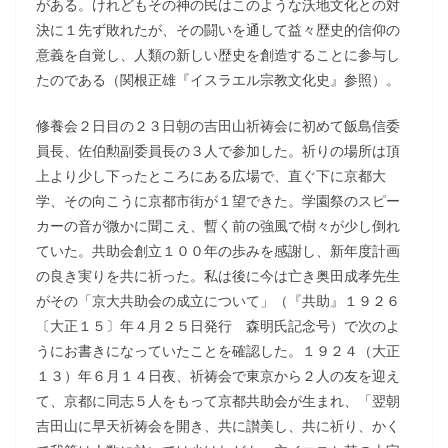
がある。けれどもその神の民はこのような沃地文化との対
決に１先ず敗れたが、その闘いを通して益々歴史的信仰の
意義を自覚し、人類の新しい歴史を創造することに参与し
たのである（関根正雄『イスラエル宗教文化史』参照）。
修養会２日目の２３日朝の吉田山祈祷会に初めて飯島信委
員長、佐伯勲副委員長の３人で参加した。祈りの場所は頂
上より少し下ったところにある広場で、直ぐ下に京都大
学、その向こうに京都市街が１望できた。学園祭のスピー
カーの音が微かに聞こえ、暫く前の強風で樹々が少し倒れ
ていた。共助会創立１００年の歩みを感謝し、新年度計画
の良き実りを共に祈った。私は後に今は亡き奥田成孝先生
がその「京大共助会の成立について」（『共助』１９２６
〔大正１５〕年４月２５日発行 森明氏記念号）で次のよ
うにお書きになっていたことを確認した。１９２４（大正
１３）年６月１４日夜、祈祷会で東京から２人の友を迎え
て、京都に同志５人をもって京都共助会が生まれ、「翌朝
吉田山に早天祈祷会を開き、共に讃美し、共に祈り、かく