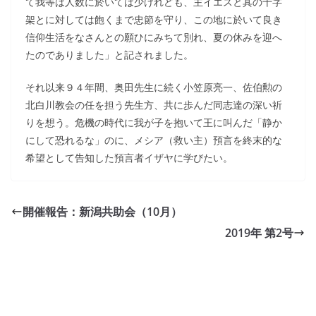
て我等は人数に於いては少けれども、主イエスと其の十字
架とに対しては飽くまで忠節を守り、この地に於いて良き
信仰生活をなさんとの願ひにみちて別れ、夏の休みを迎へ
たのでありました」と記されました。
それ以来９４年間、奥田先生に続く小笠原亮一、佐伯勲の
北白川教会の任を担う先生方、共に歩んだ同志達の深い祈
りを想う。危機の時代に我が子を抱いて王に叫んだ「静か
にして恐れるな」のに、メシア（救い主）預言を終末的な
希望として告知した預言者イザヤに学びたい。
開催報告：新潟共助会（10月）
2019年 第2号