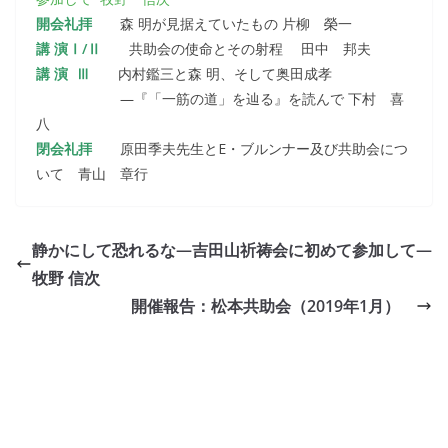
開会礼拝
森 明が見据えていたもの 片柳 榮一
講 演Ⅰ/Ⅱ
共助会の使命とその射程 田中 邦夫
講 演 Ⅲ
内村鑑三と森 明、そして奥田成孝
―『「一筋の道」を辿る』を読んで 下村 喜
八
閉会礼拝
原田季夫先生とE・ブルンナー及び共助会につ
いて 青山 章行
静かにして恐れるな―吉田山祈祷会に初めて参加して―
牧野 信次
開催報告：松本共助会（2019年1月）