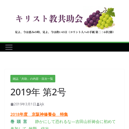
コ
ン
テ
ン
ツ
へ
ス
キ
ッ
プ
雑誌「共助」の内容・目次一覧
2019年 第2号
2019年3月1日
kjk
2018年度 京阪神修養会 特集
巻 頭 言
静かにして恐れるな―吉田山祈祷会に初めて
参加して 牧野 信次