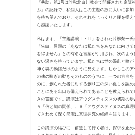
『共助』第2号は昨秋北白川教会で開催された京阪神
ぶ」の記録で、私個人はこの主題の故に大いに参加
を待ち望んでおり、それぞれをじっくりと腰を据え
ら感謝いたします。
私はまず、「主題講演Ⅰ・Ⅱ」をされた片柳榮一氏
「告白」冒頭の「あなたは私たちをあなたに向けて
を得ません」との有名な言葉が引用され、次のよう
ない深さを持っています。私たちは世の混乱と暗が
呻く魂の動揺だけのように見えます。しかしこのア
の魂の喘ぎの動きそのもののうちに、一つの方向を
のに、創られた者に対する創り主の深い促しを認め
ことにある出口も備えられてあることを教えられて
きの言葉です。講演はアウグスティヌスの初期の歩
Ａ「信と知の関係」、Ｂ「アウグスティヌスの真理
てきわめて深く簡潔に真理探究の経緯を語ります。
この講演の結びに「前進して行く者は、探求を止め