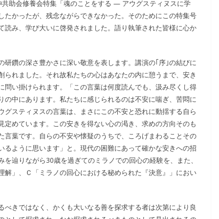
共助会修養会特集「魂のことをする ― アウグスティヌスに学
したかったが、残念ながらできなかった。そのためにこの特集号
て読み、学び大いに啓発されました。語り執筆された皆様に心か
の研鑽の深さ豊かさに深い敬意を表します。講演の｢序｣の結びに
創られました。それ故私たちの心はあなたの内に憩うまで、安き
に問い掛けられます。「この言葉は何度読んでも、汲み尽くし得
りの中にあります。私たちに感じられるのは不安に喘ぎ、苦悶に
ウグスティヌスの言葉は、まさにこの不安と恐れに動揺する自ら
見定めています。この安きを得ない心の渇き、求めの方向そのも
た言葉です。自らの不安や懐疑のうちで、ころげまわることその
いるように思います」と。現代の困難にあって確かな安きへの招
みを辿りながら30歳を過ぎてのミラノでの回心の経験を、また、
理解」、Ｃ「ミラノの回心における秘められた『決意』」におい
るべきではなく、かくも大いなる善を探求する者は次第により良