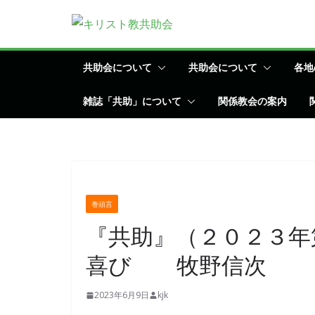
コ
ン
テ
ン
共助会について
共助会について
各地
ツ
雑誌「共助」について
関係教会の案内
へ
ス
キ
ッ
プ
巻頭言
『共助』（２０２３年
喜び 牧野信次
2023年6月9日
kjk