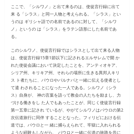
ここで、「シルワノ」と出て来るのは、使徒言行録に出て
来 る「シラス」と同一人物と考えられる。「シラス」とい
うのは ギリシャ語での名前であるのに対して、「シルワ
ノ」というの は「シラス」をラテン語形にした名前であ
る。
このシルワノ、使徒言行録ではシラスとして出て来る人物
は、使徒言行録15章1節以下に記されるエルサレムで開 か
れた使徒会議において決定したことを、アンティオキア、
シリア州、キリキア州、それらの場所に生きる異邦人キリ
ス ト者たちに、パウロやバルナバと一緒に伝える使者とし
て遣 わされることになった一人である。シルワノ（シラ
ス）自身が、 神の言葉を語って教会の人たちを励まし、力
づける働きをし た人でもあったことが、同じく使徒言行録
第一五章に記され ているが、やがてシルワノはパウロの第2
次伝道旅行に同伴 することとなった。フィリピにおける伝
道では、パウロと一 緒に捕らえられて、牢獄に入れられる
ような経験もしながら、 パウロと一緒に伝道の旅路を共に