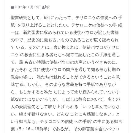
2015年10月19日
kjk
聖書研究として、6回にわたって、テサロニケの信徒への 手
紙1を取り上げることとしたい。テサロニケの信徒への手 紙
一は、新約聖書に収められている使徒パウロが記した書簡
の中で、歴史的に最も古いものであることが広く認められ
て いる。そのことは、言い換えれば、使徒パウロがテサロ
ニケ の教会に生きる者たちへ宛てて記したこの手紙を通し
て、最 も古い時期の使徒パウロの肉声というべきものに、
またそれ と共に使徒パウロの肉声を通して知る最も初期の
教会の姿に、 私たちは触れることができるということを意
味する。しかし、 そのような意義を持つ手紙でありなが
ら、もしかすると私た ちによって余り顧みられていない手
紙なのではないだろうか。 しばしば教会において、多くの
人の愛誦聖句として取り上げ られる「いつも喜んでいなさ
い。絶えず祈りなさい。どんな ことにも感謝しなさい」と
いう御言葉も、テサロニケの信徒 への手紙1の中にある御言
葉（5・16～18前半）であるが、 その御言葉を含むパウロ