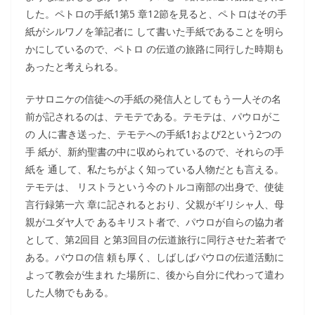
した。ペトロの手紙1第5 章12節を見ると、ペトロはその手
紙がシルワノを筆記者に して書いた手紙であることを明ら
かにしているので、ペトロ の伝道の旅路に同行した時期も
あったと考えられる。
テサロニケの信徒への手紙の発信人としてもう一人その名
前が記されるのは、テモテである。テモテは、パウロがこ
の 人に書き送った、テモテへの手紙1および2という2つの
手 紙が、新約聖書の中に収められているので、それらの手
紙を 通して、私たちがよく知っている人物だとも言える。
テモテは、 リストラという今のトルコ南部の出身で、使徒
言行録第一六 章に記されるとおり、父親がギリシャ人、母
親がユダヤ人で あるキリスト者で、パウロが自らの協力者
として、第2回目 と第3回目の伝道旅行に同行させた若者で
ある。パウロの信 頼も厚く、しばしばパウロの伝道活動に
よって教会が生まれ た場所に、後から自分に代わって遣わ
した人物でもある。