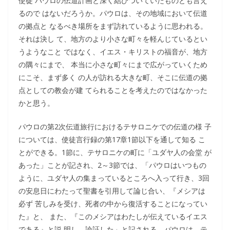
使徒 パウロの伝道計画と深く結びついていたものとも言え
るので はないだろうか。パウロは、その地域において伝道
の拠点と なるべき場所をまず訪れているように思われる。
それは決し て、地方のより小さな町々を軽んじているとい
うようなこと ではなく、イエス・キリストの福音が、地方
の隅々にまで、 本当に小さな町々にまで広がっていくため
にこそ、まず多く の人が訪れる大きな町、そこに伝道の拠
点としての教会が建 てられることを考えたのではなかった
かと思う。
パウロの第2次伝道旅行におけるテサロニケでの伝道の様 子
については、使徒言行録の第17章1節以下を通して知る こ
とができる。1節に、テサロニケの町に「ユダヤ人の会堂 が
あった」ことが記され、2～3節では、「パウロはいつもの
ように、ユダヤ人の集まっているところへ入って行き、3回
の安息日にわたって聖書を引用して論じ合い、『メシアは
必ず 苦しみを受け、死者の中から復活することになってい
た』と、 また、『このメシアはわたしが伝えているイエス
である』と説 明し、論証した」と記される。パウロは、テ