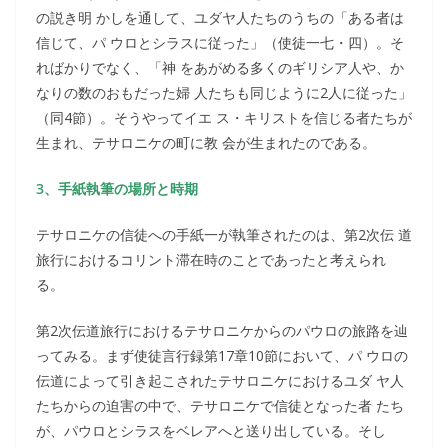
の説き明 かしを通して、ユダヤ人たちのうちの「ある者は
信じて、パ ウロとシラスに従った」（使徒一七・四）。そ
ればかりでなく、「神 をあがめる多くのギリシア人や、か
なりの数のおもだった婦 人たちも同じように2人に従った」
（同4節）。そうやってイエ ス・キリストを信じる者たちが
生まれ、テサロニケの町に教 会が生まれたのである。
3、手紙執筆の場所と時期
テサロニケの信徒への手紙一が執筆されたのは、第2次伝 道
旅行におけるコリント滞在時のことであったと考えられ
る。
第2次伝道旅行におけるテサロニケからのパウロの旅路を辿
ってみる。まず使徒言行録第17章10節において、パ ウロの
伝道によって引き起こされたテサロニケにおけるユダ ヤ人
たちからの迫害の中で、テサロニケで信徒となった者 たち
が、パウロとシラスをベレアへと送り出している。そし