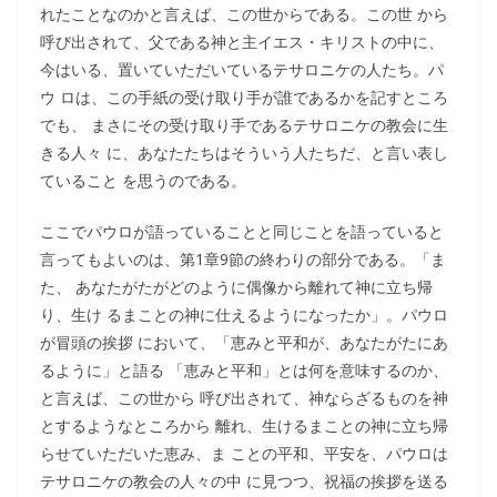
れたことなのかと言えば、この世からである。この世 から
呼び出されて、父である神と主イエス・キリストの中に、
今はいる、置いていただいているテサロニケの人たち。パ
ウ ロは、この手紙の受け取り手が誰であるかを記すところ
でも、 まさにその受け取り手であるテサロニケの教会に生
きる人々 に、あなたたちはそういう人たちだ、と言い表し
ていること を思うのである。
ここでパウロが語っていることと同じことを語っていると
言ってもよいのは、第1章9節の終わりの部分である。「ま
た、 あなたがたがどのように偶像から離れて神に立ち帰
り、生け るまことの神に仕えるようになったか」。パウロ
が冒頭の挨拶 において、「恵みと平和が、あなたがたにあ
るように」と語る 「恵みと平和」とは何を意味するのか、
と言えば、この世から 呼び出されて、神ならざるものを神
とするようなところから 離れ、生けるまことの神に立ち帰
らせていただいた恵み、ま ことの平和、平安を、パウロは
テサロニケの教会の人々の中 に見つつ、祝福の挨拶を送る