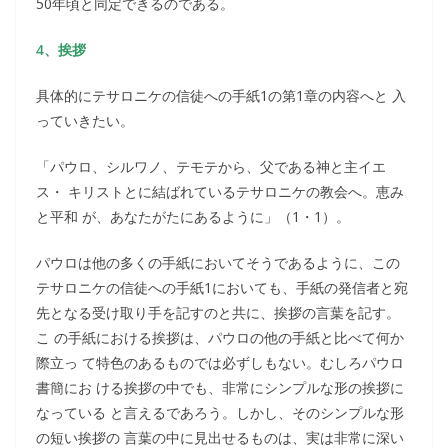
50年頃と同定できるのである。
4、挨拶
具体的にテサロニケの信徒への手紙1の第1章の内容へと 入
っていきたい。
「パウロ、シルワノ、テモテから、父である神と主イエ
ス・ キリストとに結ばれているテサロニケの教会へ。恵み
と平和 が、あなたがたにあるように」（1・1）。
パウロは他の多くの手紙においてそうであるように、この
テサロニケの信徒への手紙1においても、手紙の発信者と宛
先となる受け取り手を記すのと共に、挨拶の言葉を記す。
こ の手紙における挨拶は、パウロの他の手紙と比べて何か
際立っ て特色のあるものでは必ずしもない。むしろパウロ
書簡にお ける挨拶の中でも、非常にシンプルな形の挨拶に
なっている と言えるであろう。しかし、そのシンプルな形
の短い挨拶の 言葉の中に見出せるものは、実は非常に深い