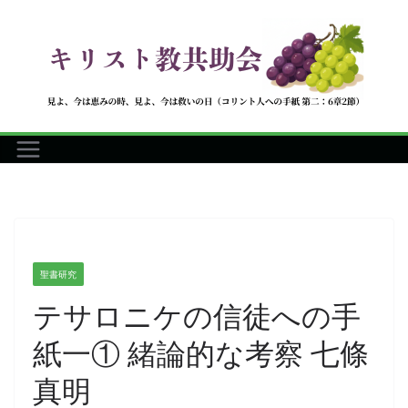
コ
ン
テ
ン
ツ
へ
ス
キ
ッ
プ
聖書研究
テサロニケの信徒への手
紙一① 緒論的な考察 七條
真明