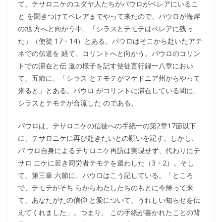
て、テサロニケのユダヤ人たちがパウロがベレアにいるこ
と を聞きつけてベレアまでやって来たので、パウロが海岸
の地 方へと向かう中、「シラスとテモテはベレアに残っ
た」（使徒 17・14）とある。パウロはそこから赴いたアテ
ネでの伝道を 経て、コリントへと向かう。パウロのコリン
トでの滞在と伝 道の様子を記す使徒言行録一八章におい
て、五節に、「シラス とテモテがマケドニア州からやって
来ると」とある。パウロ がコリントに滞在している間に、
シラスとテモテが合流した のである。
パウロは、テサロニケの信徒への手紙一の第2章17節以下
に、テサロニケに再び赴きたいとの願いを記す。しかし、
パ ウロ自身によるテサロニケ再訪は実現せず、代わりにテ
サロ ニケに若き同労者テモテを遣わした（3・2）。そし
て、第三章 六節に、パウロはこう記している。「ところ
で、テモテがそち らからわたしたちのもとに今帰って来
て、あなたがたの信仰 と愛について、うれしい知らせを伝
えてくれました」。つまり、 この手紙が書かれたことの背