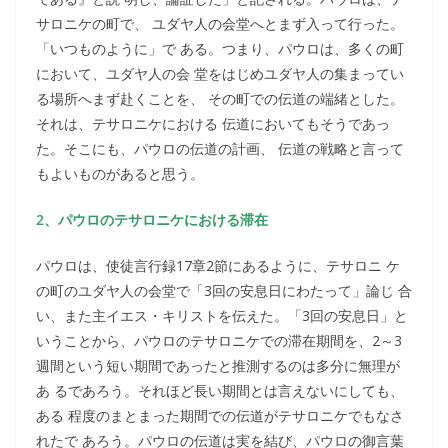
サロニケの町で、 ユダヤ人の会堂へとまず入って行った。
「いつものように」で ある。つまり、パウロは、多くの町
において、ユダヤ人の会 堂をはじめユダヤ人の集まってい
る場所へまず赴くことを、 その町での伝道の端緒とした。
それは、テサロニケにおける 伝道においてもそうであっ
た。そこにも、パウロの伝道の計画、 伝道の戦略と言って
もよいものがあると思う。
2、パウロのテサロニケにおける滞在
パウロは、使徒言行録17章2節にあるように、テサロニ ケ
の町のユダヤ人の会堂で「3回の安息日にわたって」論じ 合
い、また主イエス・キリストを伝えた。「3回の安息日」と
いうことから、パウロのテサロニケでの滞在期間を、2～3
週間という短い期間であったと推測するのは多分に無理が
あ るであろう。それほど長い期間とは言えないにしても、
ある 程度のまとまった期間での伝道がテサロニケでもなさ
れたで あろう。パウロの伝道は実を結び、パウロの御言葉