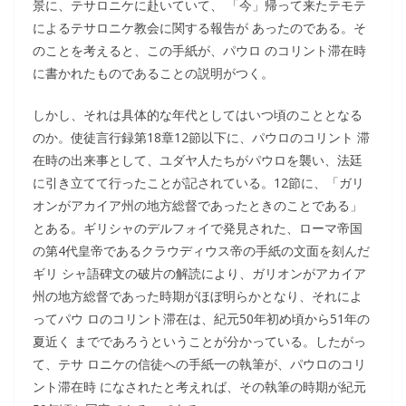
景に、テサロニケに赴いていて、 「今」帰って来たテモテ
によるテサロニケ教会に関する報告が あったのである。そ
のことを考えると、この手紙が、パウロ のコリント滞在時
に書かれたものであることの説明がつく。
しかし、それは具体的な年代としてはいつ頃のこととなる
のか。使徒言行録第18章12節以下に、パウロのコリント 滞
在時の出来事として、ユダヤ人たちがパウロを襲い、法廷
に引き立てて行ったことが記されている。12節に、「ガリ
オンがアカイア州の地方総督であったときのことである」
とある。ギリシャのデルフォイで発見された、ローマ帝国
の第4代皇帝であるクラウディウス帝の手紙の文面を刻んだ
ギリ シャ語碑文の破片の解読により、ガリオンがアカイア
州の地方総督であった時期がほぼ明らかとなり、それによ
ってパウ ロのコリント滞在は、紀元50年初め頃から51年の
夏近く までであろうということが分かっている。したがっ
て、テサ ロニケの信徒への手紙一の執筆が、パウロのコリ
ント滞在時 になされたと考えれば、その執筆の時期が紀元