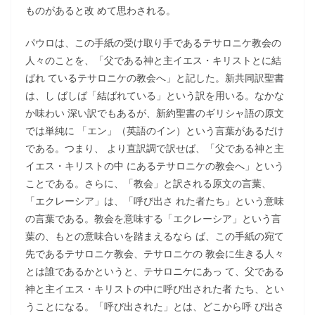
ものがあると改 めて思わされる。
パウロは、この手紙の受け取り手であるテサロニケ教会の
人々のことを、「父である神と主イエス・キリストとに結
ばれ ているテサロニケの教会へ」と記した。新共同訳聖書
は、し ばしば「結ばれている」という訳を用いる。なかな
か味わい 深い訳でもあるが、新約聖書のギリシャ語の原文
では単純に 「エン」（英語のイン）という言葉があるだけ
である。つまり、 より直訳調で訳せば、「父である神と主
イエス・キリストの中 にあるテサロニケの教会へ」という
ことである。さらに、「教会」と訳される原文の言葉、
「エクレーシア」は、「呼び出さ れた者たち」という意味
の言葉である。教会を意味する「エクレーシア」という言
葉の、もとの意味合いを踏まえるなら ば、この手紙の宛て
先であるテサロニケ教会、テサロニケの 教会に生きる人々
とは誰であるかというと、テサロニケにあっ て、父である
神と主イエス・キリストの中に呼び出された者 たち、とい
うことになる。「呼び出された」とは、どこから呼 び出さ