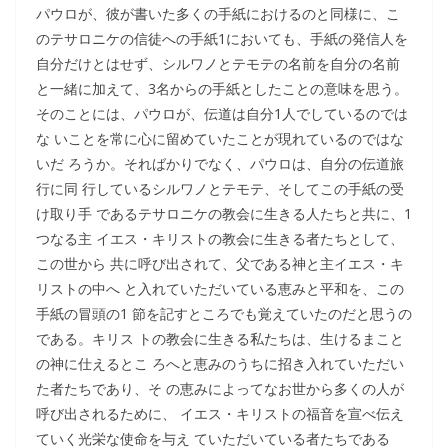
パウロが、彼が書いた多くの手紙におけるのと同様に、こ
のテサロニケの信徒への手紙1においても、手紙の発信人を
自分だけとはせず、シルワノとテモテの名前を自分の名前
と一緒に加えて、3名からの手紙としたことの意味を思う。
そのことには、パウロが、伝道は自分1人でしているのでは
な いことを常に心に留めていたことが現れているのではな
いだ ろうか。そればかりでなく、パウロは、自分の伝道旅
行に同 行しているシルワノとテモテ、そしてこの手紙の受
け取り手 であるテサロニケの教会に生きる人たちと共に、1
つなる主 イエス・キリストの教会に生きる者たちとして、
この世から 共に呼び出されて、父である神と主イエス・キ
リストの中へ と入れていただいている恵みと平和を、この
手紙の冒頭の1 節を記すところでも覚えていたのだと思うの
である。キリス トの教会に生きる私たちは、生けるまこと
の神に仕えるとこ ろへと恵みのうちに招き入れていただい
た者たちであり、そ の恵みによってなお世から多くの人が
呼び出されるために、 イエス・キリストの福音を宣べ伝え
ていく光栄な使命を与え ていただいている者たちである