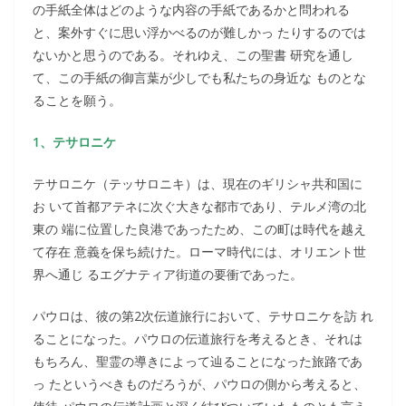
の手紙全体はどのような内容の手紙であるかと問われる
と、案外すぐに思い浮かべるのが難しかっ たりするのでは
ないかと思うのである。それゆえ、この聖書 研究を通し
て、この手紙の御言葉が少しでも私たちの身近な ものとな
ることを願う。
1、テサロニケ
テサロニケ（テッサロニキ）は、現在のギリシャ共和国に
お いて首都アテネに次ぐ大きな都市であり、テルメ湾の北
東の 端に位置した良港であったため、この町は時代を越え
て存在 意義を保ち続けた。ローマ時代には、オリエント世
界へ通じ るエグナティア街道の要衝であった。
パウロは、彼の第2次伝道旅行において、テサロニケを訪 れ
ることになった。パウロの伝道旅行を考えるとき、それは
もちろん、聖霊の導きによって辿ることになった旅路であ
っ たというべきものだろうが、パウロの側から考えると、