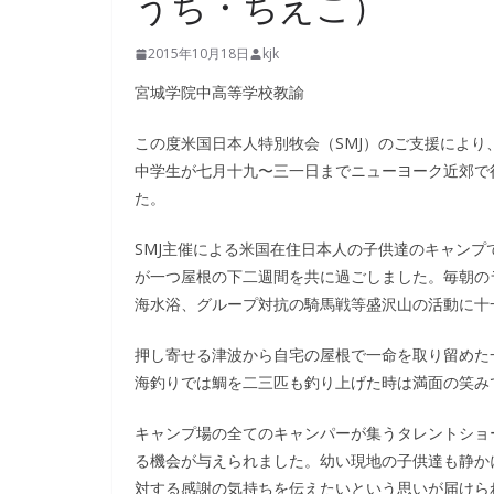
うち・ちえこ）
2015年10月18日
kjk
宮城学院中高等学校教諭
この度米国日本人特別牧会（SMJ）のご支援によ
中学生が七月十九〜三一日までニューヨーク近郊で
た。
SMJ主催による米国在住日本人の子供達のキャン
が一つ屋根の下二週間を共に過ごしました。毎朝の
海水浴、グループ対抗の騎馬戦等盛沢山の活動に十
押し寄せる津波から自宅の屋根で一命を取り留めた
海釣りでは鯛を二三匹も釣り上げた時は満面の笑み
キャンプ場の全てのキャンパーが集うタレントショ
る機会が与えられました。幼い現地の子供達も静か
対する感謝の気持ちを伝えたいという思いが届けら