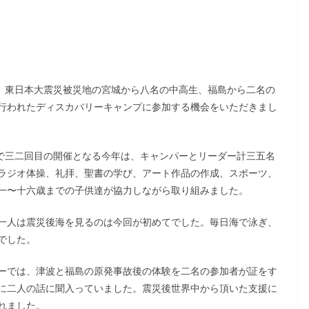
り、東日本大震災被災地の宮城から八名の中高生、福島から二名の
行われたディスカバリーキャンプに参加する機会をいただきまし
プで三二回目の開催となる今年は、キャンパーとリーダー計三五名
ラジオ体操、礼拝、聖書の学び、アート作品の作成、スポーツ、
一〜十六歳までの子供達が協力しながら取り組みました。
一人は震災後海を見るのは今回が初めてでした。毎日海で泳ぎ、
でした。
ーでは、津波と福島の原発事故後の体験を二名の参加者が証をす
に二人の話に聞入っていました。震災後世界中から頂いた支援に
れました。