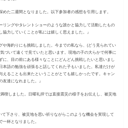
深めた二週間となりました。以下参加者の感想を引用します。
ーリングやタレントショーのような誰かと協力して活動したもの
し協力していくことが私には嬉しく思えました。』
グや海釣りにも挑戦しました。今までの私なら、(どう見られてい
怖気づいて遠くで見ていたと思います。現地の子の大らかで何事に
ずに、目の前にある様々なことにどんどん挑戦したいと思いまし
日本語の勉強を頑張ると話してくれた子もいました。私達だけが
与えることも出来たということがとても嬉しかったです。キャン
の友達になれました。』
も満喫しました。日曜礼拝では直接震災の様子をお伝えし、被災地
開いて下さり、被災地を思い祈りながらこのような機会を実現して
で一杯となりました。