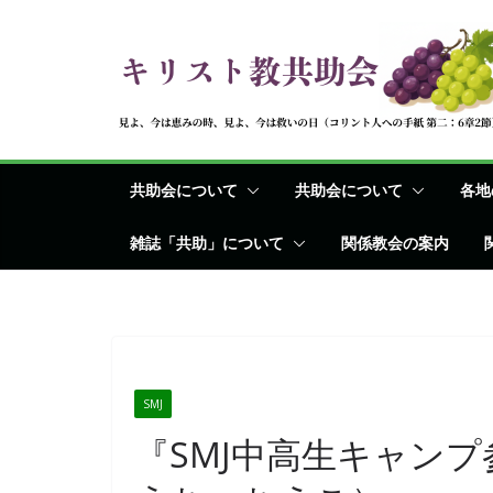
コ
ン
テ
ン
ツ
へ
共助会について
共助会について
各地
ス
キ
雑誌「共助」について
関係教会の案内
ッ
プ
SMJ
『SMJ中高生キャン