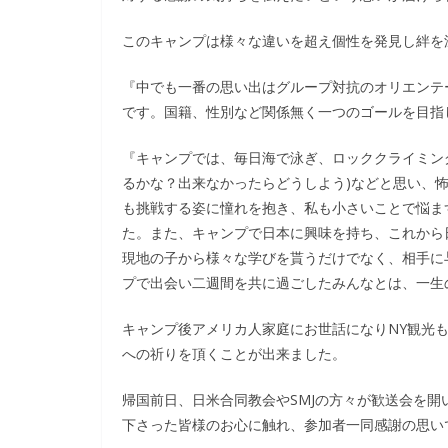
このキャンプは様々な違いを超え個性を発見し絆を
『中でも一番の思い出はグループ対抗のオリエンテ
です。国籍、性別など関係無く一つのゴールを目指
『キャンプでは、毎日海で泳ぎ、ロッククライミン
るかな？出来なかったらどうしよう)などと思い、
も挑戦する姿に憧れを抱き、私も小さいことで悩ま
た。また、キャンプで日本に興味を持ち、これから
現地の子から様々な学びを貰うだけでなく、相手に
プで出会い二週間を共に過ごしたみんなとは、一生
キャンプ後アメリカ人家庭にお世話になりNY観光
への祈りを頂くことが出来ました。
帰国前日、日米合同教会やSMJの方々が歓送会を
下さった皆様のお心に触れ、参加者一同感謝の思い