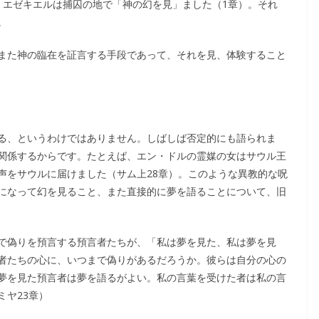
。エゼキエルは捕囚の地で「神の幻を見」ました（1章）。それ
。
また神の臨在を証言する手段であって、それを見、体験すること
る、というわけではありません。しばしば否定的にも語られま
関係するからです。たとえば、エン・ドルの霊媒の女はサウル王
声をサウルに届けました（サム上28章）。このような異教的な呪
になって幻を見ること、また直接的に夢を語ることについて、旧
で偽りを預言する預言者たちが、「私は夢を見た、私は夢を見
者たちの心に、いつまで偽りがあるだろうか。彼らは自分の心の
夢を見た預言者は夢を語るがよい。私の言葉を受けた者は私の言
ミヤ23章）