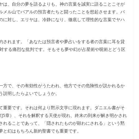
ヤは、自分の夢を語るよりも、神の言葉を誠実に語ることこそが
ルメル山でバアルの預言者たちと闘ったことを想起させます。バ
のに対し、エリヤは、冷静になり、徹底して理性的な言葉でヤハ
約されます。「あなたは預言者や夢占いをする者の言葉に耳を貸
に対する痛烈な批判です。そもそも夢や幻が占星術や呪術とどう区
一方で、その有効性がうたわれ、他方でその危険性が説かれるか
う説明したらよいでしょうか。
て重要です。それは何より黙示文学に現れます。ダニエル書がそ
2]5章）、それを解釈する天使が現れ、終末の到来が解き明かされ
されることであって、「隠されたものが顕わにされる」という黙
夢と幻はもちろん新約聖書でも重要です。