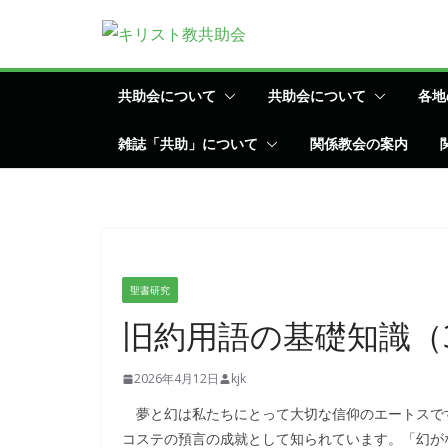
コ
ン
テ
ン
共助会について
共助会について
各地
ツ
雑誌「共助」について
関係教会の案内
へ
ス
キ
ッ
プ
聖書研究
旧約用語の基礎知識（
2026年4月12日
kjk
夢と幻は私たちにとって大切な信仰のエートスです
コステの預言の成就として知られています。「幻がな