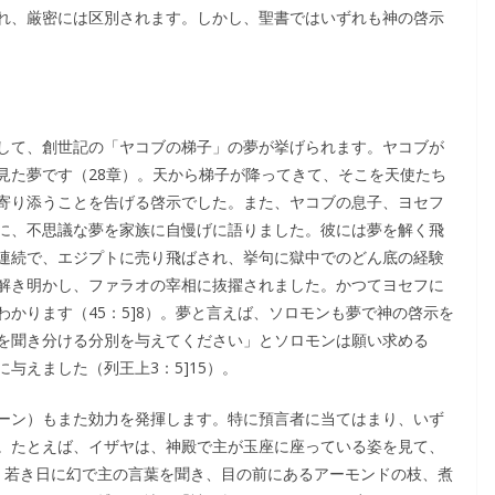
れ、厳密には区別されます。しかし、聖書ではいずれも神の啓示
して、創世記の「ヤコブの梯子」の夢が挙げられます。ヤコブが
見た夢です（28章）。天から梯子が降ってきて、そこを天使たち
寄り添うことを告げる啓示でした。また、ヤコブの息子、ヨセフ
に、不思議な夢を家族に自慢げに語りました。彼には夢を解く飛
連続で、エジプトに売り飛ばされ、挙句に獄中でのどん底の経験
解き明かし、ファラオの宰相に抜擢されました。かつてヨセフに
かります（45：5]8）。夢と言えば、ソロモンも夢で神の啓示を
を聞き分ける分別を与えてください」とソロモンは願い求める
与えました（列王上3：5]15）。
ーン）もまた効力を発揮します。特に預言者に当てはまり、いず
。たとえば、イザヤは、神殿で主が玉座に座っている姿を見て、
、若き日に幻で主の言葉を聞き、目の前にあるアーモンドの枝、煮