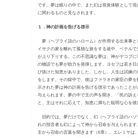
です。夢は眠りの中で、また幻は視覚体験として現
に関わるものと見なされます。
１．神の計画を告げる啓示
夢（ヘブライ語のハローム）が作用する出来事と
イサクの家を離れて孤独な旅をする途中、ベテルで
が上り下りする。この不思議な夢は、神がヤコブに
の物語でも夢が効力を発揮します。ヨセフは若き日
び抜けた知恵がありました。しかし、人生は試練の
をします。その獄中で、彼はファラオの家臣の夢を
示された夢は神の計画を告げる啓示であったことがわ
与えられます。夢の中で主の声を聞き、「民の訴え
と、主はそれに応えて、知恵に満ちた聡明な心を彼に
旧約では、夢だけでなく、幻（ヘブライ語のハゾ
れの預言者も幻によって神から召命を与えられます
主から召命の言葉を聞きます（6章）。エレミヤは