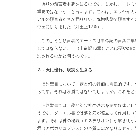
偽りの預言者も夢を語るのです。しかし、エレミ
重要ではないか、と言います。これは、エリヤがカ
アルの預言者たちが踊り狂い、恍惚状態で預言する
ウェに祈りました（列王上17章）。
このような預言者的エートスは申命記の言葉に集
してはならない。」（申命記13章）これは夢や幻
別されるのかと問うのです。
３．天に憧れ、現実を生きる
旧約聖書において、夢と幻の評価は両義的です。
らです。それは矛盾ではないでしょうか。これをど
旧約聖書では、夢と幻は神の啓示を示す媒体とし
うです。ダニエル書では夢と幻が際立って作用し（
ます。それは神の秘義（ミステリオン）が解き明か
示（アポカリュプシス）の本質にほかなりません。