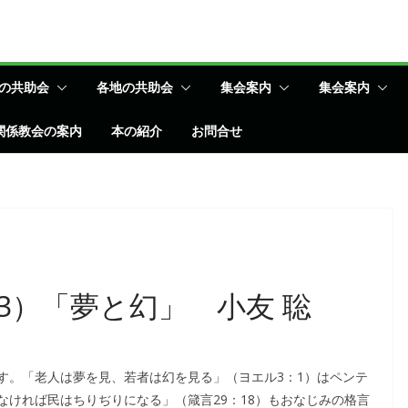
の共助会
各地の共助会
集会案内
集会案内
関係教会の案内
本の紹介
お問合せ
3）「夢と幻」 小友 聡
。「老人は夢を見、若者は幻を見る」（ヨエル3：1）はペンテ
ければ民はちりぢりになる」（箴言29：18）もおなじみの格言