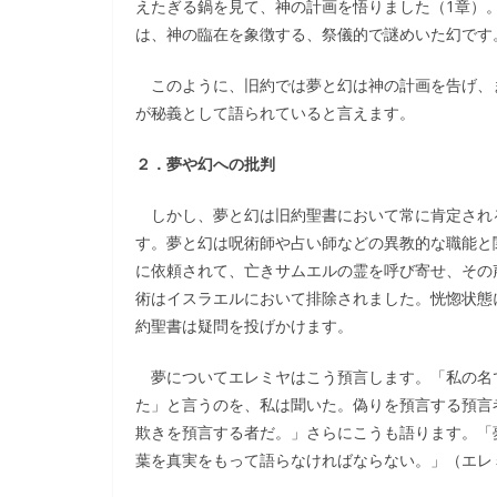
えたぎる鍋を見て、神の計画を悟りました（1章）
は、神の臨在を象徴する、祭儀的で謎めいた幻です
このように、旧約では夢と幻は神の計画を告げ、
が秘義として語られていると言えます。
２．夢や幻への批判
しかし、夢と幻は旧約聖書において常に肯定され
す。夢と幻は呪術師や占い師などの異教的な職能と
に依頼されて、亡きサムエルの霊を呼び寄せ、その
術はイスラエルにおいて排除されました。恍惚状態
約聖書は疑問を投げかけます。
夢についてエレミヤはこう預言します。「私の名
た」と言うのを、私は聞いた。偽りを預言する預言
欺きを預言する者だ。」さらにこうも語ります。「
葉を真実をもって語らなければならない。」（エレ