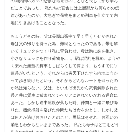
の開拓団の方々の悲惨な逃避行のことなど長じてから学ん
だことであった。 私たちの官舎には上層部から何らかの伝
達があったのか、大急ぎで荷物をまとめ列車を仕立てて内
地に引きあげることとなった。
ちょうどその時、父は長期出張中で早く早くとせかされた
母は父の帰りを待った為、難民となったのである。帯を解
いてリュックをつくり私に背負わせ、母は胸に妹を抱き、
小さなリュックを作り荷物を……。駅は混乱を極め、ようや
く乗れた無蓋の貨車もしばらくして停まり、もうすでにソ
連兵がいたという。それからは炎天下ひたすら内地に向か
って歩き続けたという。それからどんなルートを辿ったの
か私は知らない。父は、といえば出先から武装解除された
兵と共に貨車に積まれてシベリアに連れていかれる運命に
あった。しかし途中速度が落ちた時、仲間と一緒に飛び降
りた。機銃掃射を浴びた仲間たちは命をおとし、しかし父
は何とか逃げおおせたとのこと。両親はそぞれ、お互いの
消息もわからないままであった。 私たち母子はどこをどう
歩きつづけたのか、どんな避難民の団体と合流したのか、