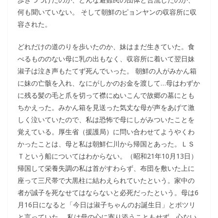
何も聞いていない。 そして朝鮮のピョンヤンの収容所に収
容された。
どれだけの道のりを歩いたのか、妹はまだ生きていた。食
べるもののない母に乳の出もなく、収容所に着いて翌日妹
淑子は泣き声もたてず死んでいった。 朝鮮の人がみかん箱
に妹の亡骸を入れ、なにがしかのお金を渡して…母はわずか
に残る髪の毛と爪を切って襟にぬいこんで故郷の墓にとも
ちかえった。みかん箱を見送った気丈な母が声をあげて激
しく泣いていたので、私は恐怖で母にしがみついたことを
覚えている。厚生省（援護局）に問い合わせてようやくわ
かったことは、母と私は朝鮮仁川から帰国とあった。ＬＳ
Ｔという船についてはわからない。（昭和21年10月13日）
帰国して栄養失調の私は首がすわらず、布団を敷いた上に
座って三尺帯で大黒柱に結わえられていたという。家中の
者が誠子を死なせてはならないと必死だったという。母は6
月16日になると「今日は淑子ちゃんのお誕生日」とポツリ
と言っていた。 私は母の心に寄り添うこともせず、心ない