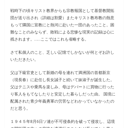
戦時下の頃キリスト教界からも宗教報国として基督教開拓
団が送り出され（詳細は割愛）またキリスト教布教の熱意
もって隣国に宣教にと熱河に赴いた一団のあったこと。困
難なことのみならず、敗戦による悲惨な現実の記録は心に
残されます。……ここではこれも省略する。
さて私個人のこと、乏しい記憶でしかないが何とぞお許し
いただきたい。
父は下級官吏として新婚の母を連れて満洲国の首都新京
（現長春）に赴任し長女誠子と続いて妹淑子が誕生した。
父はテニスや乗馬を楽しみ、母はデパートに買物に行った
り客人をもてなしたりと安定した暮らしだった由。 国境に
配属された青少年義勇軍の労苦などわかっていなかったの
だと思う。
１９４５年8月6日ソ連が不可侵条約を破って侵攻し、辺境