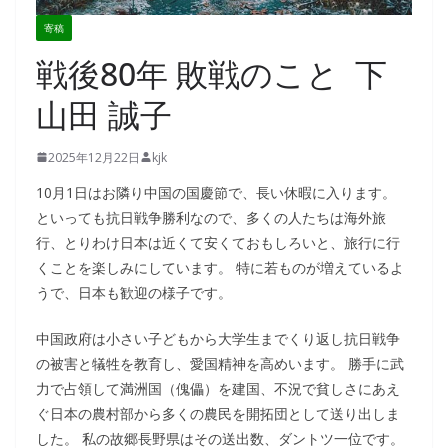
寄稿
戦後80年 敗戦のこと 下
山田 誠子
2025年12月22日
kjk
10月1日はお隣り中国の国慶節で、長い休暇に入ります。
といっても抗日戦争勝利なので、多くの人たちは海外旅
行、とりわけ日本は近くて安くておもしろいと、旅行に行
くことを楽しみにしています。 特に若ものが増えているよ
うで、日本も歓迎の様子です。
中国政府は小さい子どもから大学生までくり返し抗日戦争
の被害と犠牲を教育し、愛国精神を高めいます。 勝手に武
力で占領して満洲国（傀儡）を建国、不況で貧しさにあえ
ぐ日本の農村部から多くの農民を開拓団として送り出しま
した。 私の故郷長野県はその送出数、ダントツ一位です。