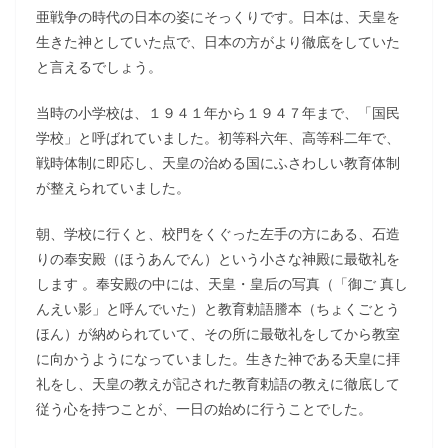
亜戦争の時代の日本の姿にそっくりです。日本は、天皇を
生きた神としていた点で、日本の方がより徹底をしていた
と言えるでしょう。
当時の小学校は、１９４１年から１９４７年まで、「国民
学校」と呼ばれていました。初等科六年、高等科二年で、
戦時体制に即応し、天皇の治める国にふさわしい教育体制
が整えられていました。
朝、学校に行くと、校門をくぐった左手の方にある、石造
りの奉安殿（ほうあんでん）という小さな神殿に最敬礼を
します 。奉安殿の中には、天皇・皇后の写真（「御ご 真し
んえい影」と呼んでいた）と教育勅語謄本（ちょくごとう
ほん）が納められていて、その所に最敬礼をしてから教室
に向かうようになっていました。生きた神である天皇に拝
礼をし、天皇の教えが記された教育勅語の教えに徹底して
従う心を持つことが、一日の始めに行うことでした。