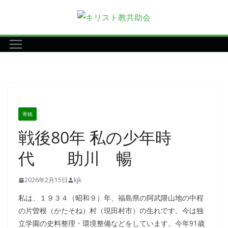
コ
ン
テ
ン
ツ
へ
ス
キ
寄稿
ッ
戦後80年 私の少年時
プ
代 助川 暢
2026年2月15日
kjk
私は、１９３４（昭和９）年、福島県の阿武隈山地の中程
の片曽根（かたそね）村（現田村市）の生れです。今は独
立学園の史料整理・環境整備などをしています。今年91歳