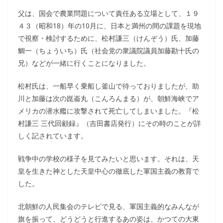
父は、国会で農業問題について責任ある立場として、１９
４３（昭和18）年の10月に、日本と満州の間の課題を現地
で視察・検討するために、松村謙三（けんぞう）氏、加藤
鯛一（ちょういち）氏（社会党の衆議院議員加藤勘十氏の
兄）などが一緒に行くことになりました。
松村氏は、一船早く乗船し釜山で待っておりましたが、助
川と加藤は次の崑崙丸（こんろんまる）が、朝鮮海峡でア
メリカの潜水艦に攻撃されて死亡してしまいました。『松
村謙三 三代回顧録』（吉田書店発行）にその時のことが詳
しく記されています。
戦争中の学校の様子を見てみたいと思います。それは、天
皇を生きた神とした天皇中心の徹底した軍国主義の教育で
した。
北朝鮮の人民集会のテレビで見る、軍国主義的なみんなが
旗を振って、どうどうと行進するあの姿は、かつての大東