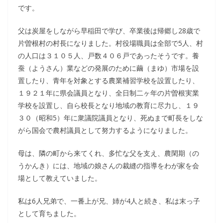
です。
父は炭屋をしながら早稲田で学び、卒業後は帰郷し28歳で
片曽根村の村長になりました。村役場職員は全部で5人、村
の人口は３１０５人、戸数４０６戸であったそうです。養
蚕（ようさん）業などの発展のために繭（まゆ）市場を設
置したり、青年を対象とする農業補習学校を設置したり、
１９２１年に県会議員となり、全日制二ヶ年の片曽根実業
学校を設置し、自ら校長となり地域の教育に尽力し、１９
３０（昭和5）年に衆議院議員となり、死ぬまで町長をしな
がら国会で農村議員として努力するようになりました。
母は、隣の町から来てくれ、多忙な父を支え、農閑期（の
うかんき）には、地域の娘さんの裁縫の指導をわが家を会
場として教えていました。
私は6人兄弟で、一番上が兄、姉が4人と続き、私は末っ子
として育ちました。