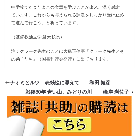
中学校でたまたまこの文章を学ぶことが出来、深く感謝し
ています。これからも与えられる課題をしっかり受け止め
て進んで行こう、と祈っています。
（基督教独立学園 元校長）
注：クラーク先生のことは大島正健著『クラーク先生とそ
の弟子たち』（国書刊行会発行）に出ております。
ナオミとルツ－表紙絵に添えて 和田 健彦
戦後80年 青い山、みどりの川 峰岸 満佐子