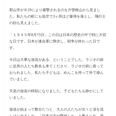
郡山市がＢ29により爆撃されるのを片曽根山から見まし
た。私たちの町にも低空で3ヶ所ほど爆弾を落とし、飛行士
の顔も見えました。
「１９４５年8月15日」この日は日本の歴史の中で特に大切
な日です。日本が連合軍に降伏し、戦争が終わった日で
す。
今日は大事な放送がある、ということでした。ラジオの前
に近所の人たち数名も来てくださり、ラジオの前に座って
おられました。私たち子どもは、めんこを持って外で遊ん
でいました。
天皇の放送の時刻になりました。子どもたちも静かにして
いました。
放送が始まって数分たつと、大人の人たちが次々と涙を流
しはじめました。「日本の方が降伏した」と教えられ、遊