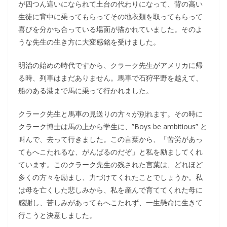
が四つん這いになられて土台の代わりになって、背の高い
生徒に背中に乗ってもらってその地衣類を取ってもらって
喜びを分かち合っている場面が描かれていました。そのよ
うな先生の生き方に大変感銘を受けました。
明治の始めの時代ですから、クラーク先生がアメリカに帰
る時、列車はまだありません。馬車で石狩平野を越えて、
船のある港まで馬に乗って行かれました。
クラーク先生と馬車の見送りの方々が別れます。その時に
クラーク博士は馬の上から学生に、”Boys be ambitious” と
叫んで、去って行きました。この言葉から、「苦労があっ
てもへこたれるな、がんばるのだぞ」と私を励ましてくれ
ています。このクラーク先生の残された言葉は、どれほど
多くの方々を励まし、力づけてくれたことでしょうか。私
は母を亡くした悲しみから、私を産んで育ててくれた母に
感謝し、苦しみがあってもへこたれず、一生懸命に生きて
行こうと決意しました。