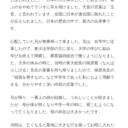
ぶのをやめてラジオに耳を傾けました。天皇の言葉は「玉
音」と言われています。全国に日本が連合国に敗れたこと
が伝えられました。日本の歴史の中で、最大の出来事で
す。
心配していた兄が無事帰って来ました。兄は、在学中に従
軍したので、東大法学部の方に戻り、大学の学びに励み、
学びを終えて帰郷し、農業協同組合で働くようになりまし
た。大学の休みの時に、当時の東大総長の南原繁（なんば
らしげる）先生の著書を持ち帰りましたので、南原先生の
『祖国を興すもの』など中学生であった私にもよく理解で
きる、分かりやすく深い内容の言葉でした。
兄が帰り、一番上の姉が結婚し、うれしいことが続きまし
たが、母が体が弱くなり中学一年の時に、寝こむようにな
って亡くなりました。母の存在は大きかったです。
当時は、亡くなると墓地に大きな穴を掘ってお棺に入れた