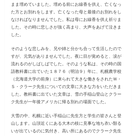
まま埋めていました。埋める前にお線香を供え、亡くなっ
た方とお別れをします。亡くなった母と最後のお別れをし
なければなりませんでした。私は母にお線香を供え祈りま
した。その時に悲しさが強く高まり、大声をあげて泣きま
した。
そのような悲しみを、兄や姉と分かち合って生活したので
すが、元気がありませんでした。夜に目が覚めると、涙が
流れるのがしばしばでした。そのような私は、その時の国
語教科書に出ていた１８７６（明治９）年に、札幌農学校
（北海道大学の前身）に来られて大きな働きをされたＷ・
Ｓ・クラーク先生についての文章に大きな力をいただきま
した。教科書に出ていた文章は、雪の手稲山登山とクラー
ク先生が一年後アメリカに帰る別れの場面でした。
大雪の中、札幌に近い手稲山に先生方と学生の皆さんと登
山します。山頂近くにある大木の枝に見事な地ち衣い類る
いが出ているのに気付き、高い所にあるのでクラーク先生