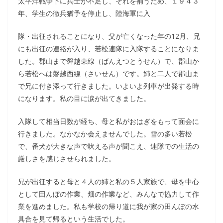
太平洋戦争下に兵士が不足し、それを補うため、１９４３
年、学生の徴兵猶予を停止し、陸海軍に入
隊・出征されることになり、父が亡くなった年の12月、兄
にも出征の連絡が入り、若松連隊に入隊することになりま
した。郡山まで磐越東線（ばんえつとうせん）で、郡山か
ら若松へは磐越西線（さいせん）です。姉と二人で郡山ま
で兄に付き添って行きました。いよいよ列車が出発する時
になります。私の目に涙が出てきました。
入隊して相当日数が経ち、母と私がおはぎをもって面会に
行きました。なかなか会えませんでした。雪の多い若松
で、番犬が大きな声で吠える声が聞こえ、連隊での生活の
厳しさを感じさせられました。
兄が出征すると母と４人の姉と私の５人家族で、母を中心
として田んぼの作業、畑の作業など、みんなで協力して作
業を進めました。私も学校の帰り道に我が家の田んぼの水
具合を見て帰るという生活でした。