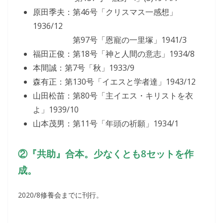
原田季夫：第46号「クリスマス一感想」
1936/12
第97号「恩寵の一里塚」1941/3
福田正俊：第18号「神と人間の意志」1934/8
本間誠：第7号「秋」1933/9
森有正：第130号「イエスと学者達」1943/12
山田松苗：第80号「主イエス・キリストを衣
よ」1939/10
山本茂男：第11号「年頭の祈願」1934/1
②『共助』合本。少なくとも8セットを作
成。
2020/8修養会までに刊行。