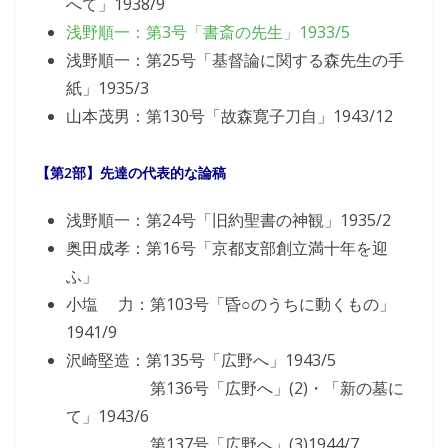
へて」1938/9
浅野順一：第3号「書斎の先生」1933/5
浅野順一：第25号「基督論に関する森先生の手
紙」1935/3
山本茂男：第130号「故森寛子刀自」1943/12
【第2部】先達の代表的な論稿
浅野順一：第24号「旧約聖書の神観」1935/2
奥田成孝：第16号「京都支部創立満十年を迎
ふ」
小塩 力：第103号「昏○のうちに動くもの」
1941/9
沢崎堅造：第135号「広野へ」1943/5
第136号「広野へ」(2)・「新の墓に
て」1943/6
第137号「広野へ」(3)1944/7