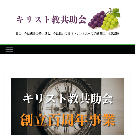
コ
ン
テ
ン
ツ
へ
ス
キ
ッ
プ