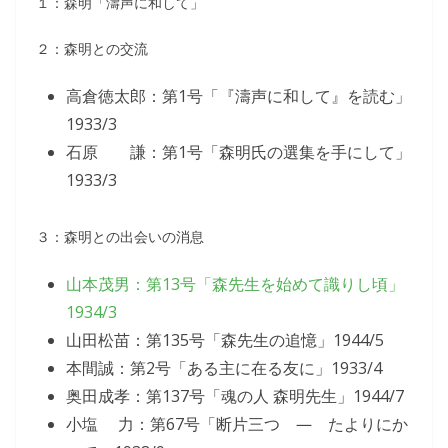
１：森明「濤声に和して」
２：森明との交流
高倉徳太郎：第1号「『濤声に和して』を読む」
1933/3
石原 謙：第1号「森明氏の選集を手にして」
1933/3
３：森明との出会いの消息
山本茂男：第13号「森先生を始めて識りし頃」
1934/3
山田松苗：第135号「森先生の追憶」1944/5
本間誠：第2号「ある主に在る友に」1933/4
奥田成孝：第137号「魂の人 森明先生」1944/7
小塩 力：第67号「断片三つ ― たよりにか