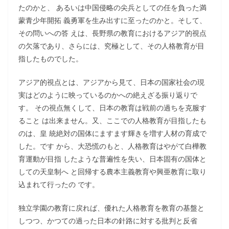
たのかと、 あるいは中国侵略の尖兵としての任を負った満
蒙青少年開拓 義勇軍を生み出すに至ったのかと。そして、
その問いへの答 えは、長野県の教育におけるアジア的視点
の欠落であり、さらには、究極として、その人格教育が目
指したものでした。
アジア的視点とは、アジアから見て、日本の国家社会の現
実はどのように映っているのかへの絶えざる振り返りで
す。 その視点無くして、日本の教育は戦前の過ちを克服す
ること は出来ません。又、ここでの人格教育が目指したも
のは、皇 統絶対の国体にますます輝きを増す人材の育成で
した。です から、大恐慌のもと、人格教育はやがて白樺教
育運動が目指 したような普遍性を失い、日本固有の国体と
しての天皇制へ と回帰する農本主義教育や興亜教育に取り
込まれて行ったの です。
独立学園の教育に戻れば、優れた人格教育を教育の基盤と
しつつ、かつての過った日本の針路に対する批判と反省