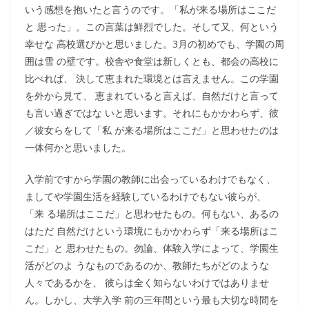
いう感想を抱いたと言うのです。「私が来る場所はここだ
と 思った」。この言葉は鮮烈でした。そして又、何という
幸せな 高校選びかと思いました。3月の初めでも、学園の周
囲は雪 の壁です。校舎や食堂は新しくとも、都会の高校に
比べれば、 決して恵まれた環境とは言えません。この学園
を外から見て、 恵まれていると言えば、自然だけと言って
も言い過ぎではな いと思います。それにもかかわらず、彼
／彼女らをして「私 が来る場所はここだ」と思わせたのは
一体何かと思いました。
入学前ですから学園の教師に出会っているわけでもなく、
ましてや学園生活を経験しているわけでもない彼らが、
「来 る場所はここだ」と思わせたもの。何もない、あるの
はただ 自然だけという環境にもかかわらず「来る場所はこ
こだ」と 思わせたもの。勿論、体験入学によって、学園生
活がどのよ うなものであるのか、教師たちがどのような
人々であるかを、 彼らは全く知らないわけではありませ
ん。しかし、大学入学 前の三年間という最も大切な時間を