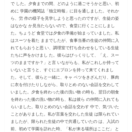
で した。夕食までの間、どのように過ごそうかと思い、初
めに 学園の機関誌「独立時報」に目を通しました。それか
ら、労 作の様子を見学しようと思ったのですが、生徒の姿
はなかな か見当たらないので、食堂に行くことにしまし
た。ちょうど 食堂では夕食の準備が始まっていました。私
はスーツを着た ままでしたが、食事当番の生徒の仲間に入
れてもらおうと思 い、調理室で打ち合わせをしている生徒
たちに声をかけまし た。彼らはびっくりして、「え、スー
ツのままですか？」と言 いながらも、私がこれしか持って
いないと言うと、すぐにエプロンを持って来てくれまし
た。そして、彼らと一緒に、キャ ベツをきざんだり、豚肉
に衣を付けたりしながら、取りとめ のない会話を交わして
いました。夕食を終わった後の洗い物 の時も、翌日の朝食
を終わった後の洗い物の時も、私は彼ら の仲間に入れても
らいました。取りとめのない会話を交わす 中で、気づいた
ことがありました。私が言葉を交わした生徒 は限られてい
ましたが、限られた生徒の中で共通していたの は、入試の
前、初めて学園を訪れた時、「私が来る場所はここだ」 と