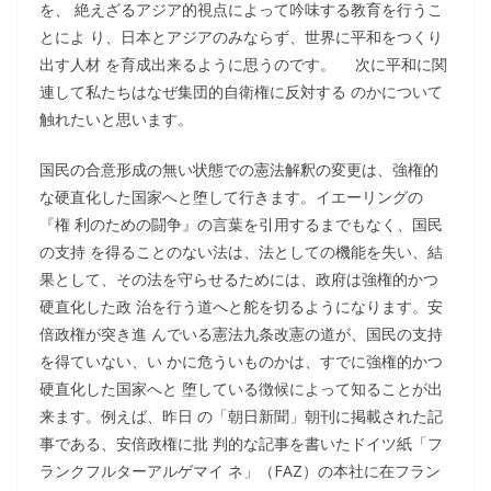
を、 絶えざるアジア的視点によって吟味する教育を行うこ
とによ り、日本とアジアのみならず、世界に平和をつくり
出す人材 を育成出来るように思うのです。 次に平和に関
連して私たちはなぜ集団的自衛権に反対する のかについて
触れたいと思います。
国民の合意形成の無い状態での憲法解釈の変更は、強権的
な硬直化した国家へと堕して行きます。イエーリングの
『権 利のための闘争』の言葉を引用するまでもなく、国民
の支持 を得ることのない法は、法としての機能を失い、結
果として、その法を守らせるためには、政府は強権的かつ
硬直化した政 治を行う道へと舵を切るようになります。安
倍政権が突き進 んでいる憲法九条改憲の道が、国民の支持
を得ていない、い かに危ういものかは、すでに強権的かつ
硬直化した国家へと 堕している徴候によって知ることが出
来ます。例えば、昨日 の「朝日新聞」朝刊に掲載された記
事である、安倍政権に批 判的な記事を書いたドイツ紙「フ
ランクフルターアルゲマイ ネ」（FAZ）の本社に在フラン