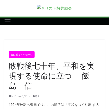
コ
ン
テ
ン
ツ
へ
ス
キ
心に残るメッセージ
ッ
敗戦後七十年、平和を実
プ
現する使命に立つ 飯
島 信
2015年8月18日
kjk
1954年改訳の聖書では、この箇所は「平和をつくり出 す人