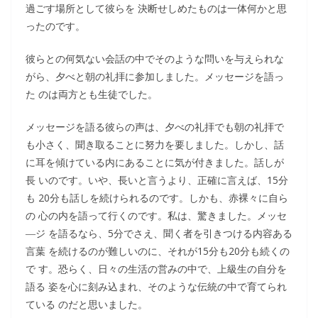
過ごす場所として彼らを 決断せしめたものは一体何かと思
ったのです。
彼らとの何気ない会話の中でそのような問いを与えられな
がら、夕べと朝の礼拝に参加しました。メッセージを語っ
た のは両方とも生徒でした。
メッセージを語る彼らの声は、夕べの礼拝でも朝の礼拝で
も小さく、聞き取ることに努力を要しました。しかし、話
に耳を傾けている内にあることに気が付きました。話しが
長 いのです。いや、長いと言うより、正確に言えば、15分
も 20分も話しを続けられるのです。しかも、赤裸々に自ら
の 心の内を語って行くのです。私は、驚きました。メッセ
―ジ を語るなら、5分でさえ、聞く者を引きつける内容ある
言葉 を続けるのが難しいのに、それが15分も20分も続くの
で す。恐らく、日々の生活の営みの中で、上級生の自分を
語る 姿を心に刻み込まれ、そのような伝統の中で育てられ
ている のだと思いました。