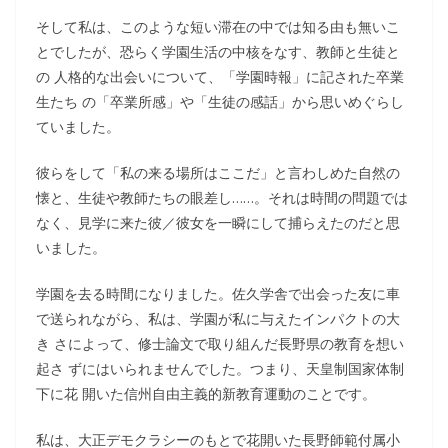
そして私は、このような短い滞在の中では知る由も無いこ
とでしたが、恐らく学園生活の中核をなす、教師と生徒と
の 人格的な出会いについて、「学園時報」に記された卒業
生たち の「卒業所感」や「生徒の感話」から思いめぐらし
ていました。
彼らをして「私の来る場所はここだ」と言わしめた自然の
懐と、生徒や教師たちの眼差し……。それは時間の問題では
なく、見学に来た彼／彼女を一瞬にして捕らえたのだと思
いました。
学園を去る時間になりました。佐久学舎で出会った友に車
で送られながら、私は、学園が私に与えたインパクトの大
き さによって、修士論文で取り組んだ長野県の教育を想い
起さ ずにはいられませんでした。つまり、天皇制国家体制
下に花 開いた信州自由主義的新教育運動のことです。
私は、大正デモクラシーのもとで花開いた長野師範付属小