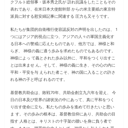
クフルト総領事・坂本秀之氏が 訪れ抗議をしたこともその
表れであり、在米日本大使館幹部 からの米主要紙の東京特
派員に対する慰安婦記事に関連する 圧力も又そうです。
私たちが集団的自衛権行使容認反対の声明を出したのは、 1
つにはアジア的視点に立つ、アジアの人々の軍国主義化す
る日本への警戒に応えたものであり、他方では、神様と和
らぎ、 神様の義に適う歩みを求めたものでもあるのです。
神様によっ て義とされた歩み以外に、平和をつくり出すこ
とは出来ませ ん。そして、神様の義に生き、その心の内に
平和・平安を与 えられた者こそ、神の国に入ることの許さ
れる神の子と呼ば れるのです。
基督教共助会は、敗戦70年、共助会創立九六年を迎え、 今
日の日本及び世界の諸状況の中にあって、真に平和をつく
り出す使命に立ち、私たちの歩みを進めて行きたいと思い
ま す。その歩みの根本は、基督教信仰にあり、共助会の目
指す 人格とは、キリストの十字架の贖いを身に負う者で