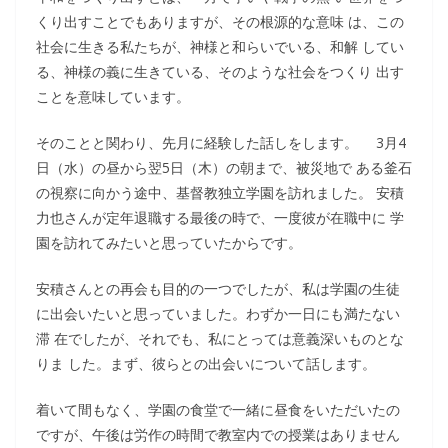
くり出すことでもありますが、その根源的な意味 は、この
社会に生きる私たちが、神様と和らいでいる、和解 してい
る、神様の義に生きている、そのような社会をつくり 出す
ことを意味しています。
そのことと関わり、先月に経験した話しをします。 3月4
日（水）の昼から翌5日（木）の朝まで、被災地で ある釜石
の視察に向かう途中、基督教独立学園を訪れました。 安積
力也さんが定年退職する最後の時で、一度彼が在職中に 学
園を訪れてみたいと思っていたからです。
安積さんとの再会も目的の一つでしたが、私は学園の生徒
に出会いたいと思っていました。わずか一日にも満たない
滞 在でしたが、それでも、私にとっては意義深いものとな
りま した。まず、彼らとの出会いについて話します。
着いて間もなく、学園の食堂で一緒に昼食をいただいたの
ですが、午後は労作の時間で教室内での授業はありません