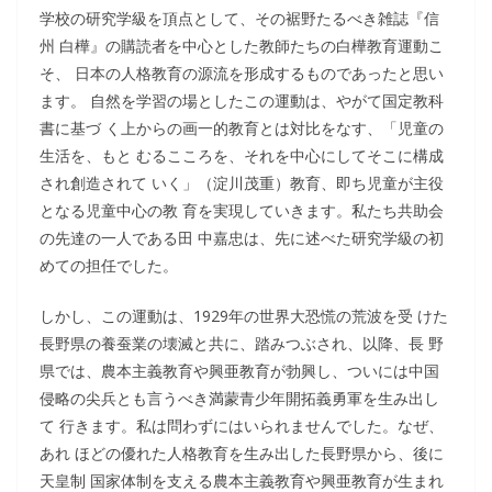
学校の研究学級を頂点として、その裾野たるべき雑誌『信
州 白樺』の購読者を中心とした教師たちの白樺教育運動こ
そ、 日本の人格教育の源流を形成するものであったと思い
ます。 自然を学習の場としたこの運動は、やがて国定教科
書に基づ く上からの画一的教育とは対比をなす、「児童の
生活を、もと むるこころを、それを中心にしてそこに構成
され創造されて いく」（淀川茂重）教育、即ち児童が主役
となる児童中心の教 育を実現していきます。私たち共助会
の先達の一人である田 中嘉忠は、先に述べた研究学級の初
めての担任でした。
しかし、この運動は、1929年の世界大恐慌の荒波を受 けた
長野県の養蚕業の壊滅と共に、踏みつぶされ、以降、長 野
県では、農本主義教育や興亜教育が勃興し、ついには中国
侵略の尖兵とも言うべき満蒙青少年開拓義勇軍を生み出し
て 行きます。私は問わずにはいられませんでした。なぜ、
あれ ほどの優れた人格教育を生み出した長野県から、後に
天皇制 国家体制を支える農本主義教育や興亜教育が生まれ