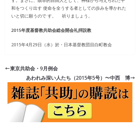
す。まさに、贖罪的自由人として、神様から与えられた平
和をつくり出す 使命を全うする者としての歩みを導かれた
いと切に願うので す。 祈りましょう。
2015年度基督教共助会総会開会礼拝説教
2015年4月29日（水）於・日本基督教団目白町教会
東京共助会・9月例会
あわれみ深い人たち（2015年5号）〜中西 博