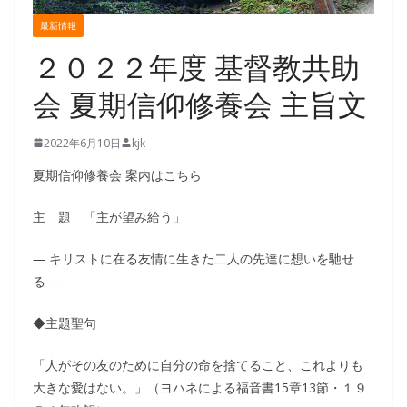
最新情報
２０２２年度 基督教共助
会 夏期信仰修養会 主旨文
2022年6月10日
kjk
夏期信仰修養会 案内はこちら
主 題 「主が望み給う」
― キリストに在る友情に生きた二人の先達に想いを馳せ
る ―
◆主題聖句
「人がその友のために自分の命を捨てること、これよりも
大きな愛はない。」（ヨハネによる福音書15章13節・１９