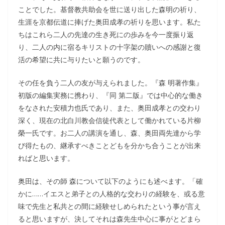
ことでした。基督教共助会を世に送り出した森明の祈り、
生涯を京都伝道に捧げた奥田成孝の祈りを思います。私た
ちはこれら二人の先達の生き死にの歩みを今一度振り返
り、二人の内に宿るキリストの十字架の贖いへの感謝と復
活の希望に共に与りたいと願うのです。
その任を負う二人の友が与えられました。『森 明著作集』
初版の編集実務に携わり、『同 第二版』では中心的な働き
をなされた安積力也氏であり、また、奥田成孝との交わり
深く、現在の北白川教会信徒代表として働かれている片柳
榮一氏です。お二人の講演を通し、森、奥田両先達から学
び得たもの、継承すべきことどもを分かち合うことが出来
ればと思います。
奥田は、その師 森について以下のようにも述べます。「確
かに……イエスと弟子との人格的な交わりの経験を、或る意
味で先生と私共との間に経験せしめられたという事が言え
ると思いますが、決してそれは森先生中心に事がとどまら