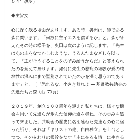
５４年改訳）
◆主旨文
心に深く残る場面があります。ある時、奥田は、師である
森に問います。「何故に主イエスを信ずるか」と。森が答
えたその時の様子を、奥田は次のように記します。「先生
はあの主をなつかしむような、うるんだまなざしを以っ
て、『主がそうすることをのぞみ給うからだ』と答えられ
たのを覚えて居ります。如何に先生の恩寵の経験が愛の純
粋性の深みにまで聖別されていたのかを深く思うのであり
ます」と。（『恐れるな、小さき群れよ ― 基督教共助会の
先達たちと森 明』70頁）
２０１９年、創立１００周年を迎えた私たちは、様々な機
会を用いて先達らが歩んだ信仰の道を尋ね、その歩みを追
って来ました。共助会の歴史に名を連ねた先達らの心に宿
った祈り、それは「キリストの他、自由独立」を土台とし
つつ、その交わりの根幹をなす「主に在る友情」に生きる