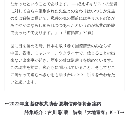
なかったということであります。……絶えずキリストの聖愛
に対して自らを聖別された先生との交わりはいつしか先生
の姿は背後に退いて、私共の魂の面前にはキリストの姿が
あざやかにならしめられつつあったというのが私共の経験
であったのであります。」（『前掲書』74頁）
世に目を留める時、日本を取り巻く国際情勢のみならず、
中国、香港、ミャンマー、ウクライナで、信じることの出
来ない出来事が起き、歴史の針は逆戻りを始めています。
この現実を前に、私たちに問われていること、そしてどこ
に向かって進むべきかをも語り合いつつ、祈りを合わせた
いと思います。
2022年度 基督教共助会 夏期信仰修養会 案内
詩集紹介：古川 彩 著 詩集『大地青春』K・T