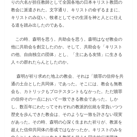
りの六名が担任教師として全国各地の日本キリスト教団の
教会に派遣された。文字通り、キリストの命ずるままに、
キリストのみ従い、牧者としてその生涯を神と人とに仕え
る道を踏み出したのである。
この時、森明を思う。共助会を思う。森明はなぜ教会の
他に共助会を創立したのか。そして、共助会を「キリスト
の他、自由独立の団体」とし、「主にある友情」に生きる
人々の群れたらんとしたのか。
森明が祈り求めた地上の教会、それは「贖罪の信仰を共
通の土台とした共同体」であった。そこには、教会も無教
会も、カトリックもプロテスタントもなかった。ただ贖罪
の信仰その一点において一致できる教会であった。しか
し、数百年にわたってそれぞれの教派的伝統を背負いつつ
歴史を歩んできた教会は、そのような一致を許さない現実
があった。その時、森明の心深く生まれた祈りが、教派を
超えた信仰共同体の形成ではなかったか。キリストのみを