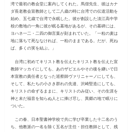
湾で最初の教会堂に案内してくれた。馬偕先生、彼はカナ
ダ長老教会宣教師として二八歳の時に台湾での伝道活動を
始め、五七歳で台湾で永眠した。彼が創設した淡江高中学
校の敷地の一角に彼が眠る墓地があるが、その墓碑には、
ヨハネ一二・二四の御言葉が刻まれていた。「一粒の麦は
地に落ちて死ななければ、一粒のままである。だが、死ね
ば、多くの実を結ぶ。」
台湾に初めてキリスト教を伝えたキリスト教を伝えた宣
教師マッカイにしても、あのザビエルやその後を継いで日
本宣教の責任者となった巡察師ヴァリニャーノにしても、
そして、私たちの小さき群れの先達、沢崎堅造にしても、
キリストの命ずるままに、キリストのみ従い、その生涯を
神と未だ福音を知らぬ人とに捧げ尽し、異郷の地で眠りに
ついた。
この春、日本聖書神学校で共に学び卒業した十二名のう
ち、他教派の一名を除く五名が主任・担任教師として、残