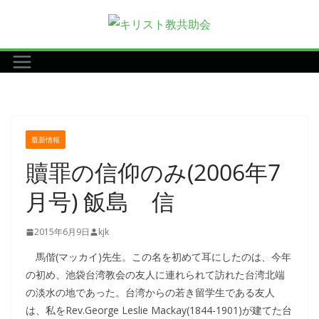
コ
ン
テ
ン
ツ
へ
ス
最新情報
キ
贖罪の信仰のみ(2006年7
ッ
プ
月号) 飯島 信
2015年6月9日
kjk
馬偕(マッカイ)先生。この名を初めて耳にしたのは、今年
の初め、池袋台湾教会の友人に連れられて訪れた台湾北端
の淡水の地であった。台湾からの若き留学生である友人
は、私をRev.George Leslie Mackay(1844-1901)が建てた台