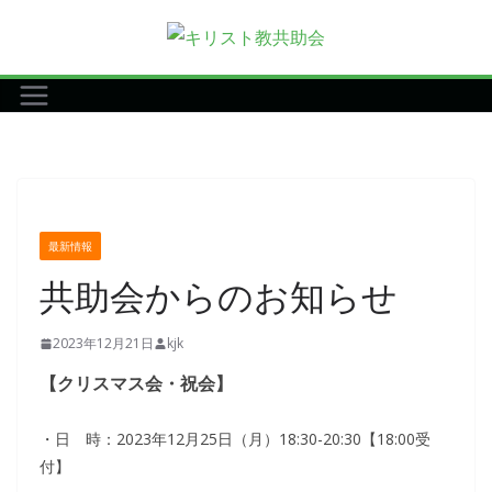
コ
ン
テ
ン
ツ
へ
ス
キ
最新情報
ッ
共助会からのお知らせ
プ
2023年12月21日
kjk
【クリスマス会・祝会】
・日 時：2023年12月25日（月）18:30-20:30【18:00受
付】