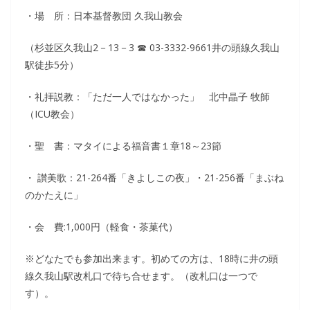
・場 所：日本基督教団 久我山教会
（杉並区久我山2－13－3 ☎ 03-3332-9661井の頭線久我山
駅徒歩5分）
・礼拝説教：「ただ一人ではなかった」 北中晶子 牧師
（ICU教会）
・聖 書：マタイによる福音書１章18～23節
・ 讃美歌：21-264番「きよしこの夜」・21-256番「まぶね
のかたえに」
・会 費:1,000円（軽食・茶菓代）
※どなたでも参加出来ます。初めての方は、18時に井の頭
線久我山駅改札口で待ち合せます。（改札口は一つで
す）。