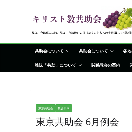
コ
ン
テ
ン
ツ
へ
共助会について
共助会について
各地
ス
キ
雑誌「共助」について
関係教会の案内
ッ
プ
東京共助会
集会案内
東京共助会 6月例会