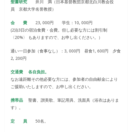
聖書研究
井川 満（日本基督教団京都北白川教会役
員 京都大学名誉教授）
会 費
23, 000円 学生：10, 000円
(2泊3日の宿泊食費・会費。但し必要な方には割引制
〈20%〉 もありますので、お申し出ください。）
通い一日参加（食事なし）：3, 000円 昼食1, 600円 夕食
2, 200円
交通費 各自負担。
なお遠距離その他必要な方には、参加者の自由献金により
ご援助いたしますので、お申し出ください。
携帯品
聖書、讃美歌、筆記用具、洗面具（浴衣はありま
す）。
定 員
50名。