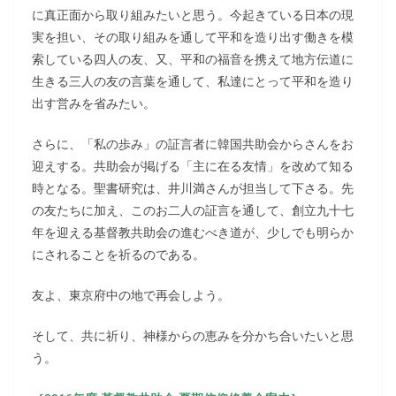
に真正面から取り組みたいと思う。今起きている日本の現
実を担い、その取り組みを通して平和を造り出す働きを模
索している四人の友、又、平和の福音を携えて地方伝道に
生きる三人の友の言葉を通して、私達にとって平和を造り
出す営みを省みたい。
さらに、「私の歩み」の証言者に韓国共助会からさんをお
迎えする。共助会が掲げる「主に在る友情」を改めて知る
時となる。聖書研究は、井川満さんが担当して下さる。先
の友たちに加え、このお二人の証言を通して、創立九十七
年を迎える基督教共助会の進むべき道が、少しでも明らか
にされることを祈るのである。
友よ、東京府中の地で再会しよう。
そして、共に祈り、神様からの恵みを分かち合いたいと思
う。