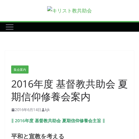
コ
ン
テ
ン
ツ
へ
ス
キ
集会案内
ッ
2016年度 基督教共助会 夏
プ
期信仰修養会案内
2016年6月14日
kjk
∥ 2016年度 基督教共助会 夏期信仰修養会主旨 ∥
平和と宣教を考える