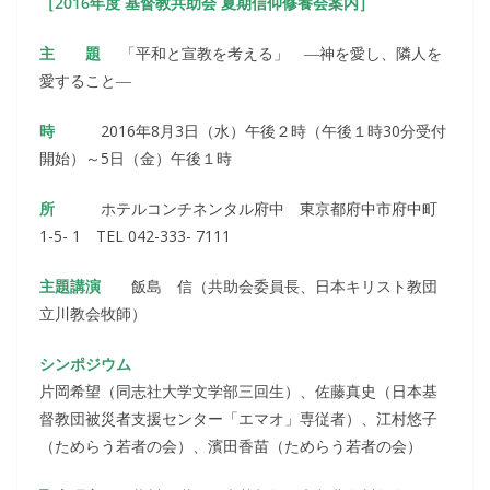
［2016年度 基督教共助会 夏期信仰修養会案内］
主 題
「平和と宣教を考える」 ―神を愛し、隣人を
愛すること―
時
2016年8月3日（水）午後２時（午後１時30分受付
開始）～5日（金）午後１時
所
ホテルコンチネンタル府中 東京都府中市府中町
1-5- 1 TEL 042-333- 7111
主題講演
飯島 信（共助会委員長、日本キリスト教団
立川教会牧師）
シンポジウム
片岡希望（同志社大学文学部三回生）、佐藤真史（日本基
督教団被災者支援センター「エマオ」専従者）、江村悠子
（ためらう若者の会）、濱田香苗（ためらう若者の会）