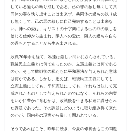
している過ちの執り成しである。己の罪の赦し無くして共
同体の罪を執り成すことは出来ず、共同体の過ちの執り成
し無くして、己の罪の赦しに自己完結することは出来な
い。神への愛は、キリストの十字架による己の罪の赦しを
信じる信仰から生まれ、隣人への愛は、隣人の過ちを自ら
の過ちとすることから生み出される。
敗戦70年余を経て、私達は厳しい問いにさらされている。
戦後民主主義とは何であったのか、立憲主義とは何である
のか、そして敗戦後の私たちに平和憲法が与えられた意味
は何かである。しかし、思えば、戦後民主主義にしても、
立憲主義にしても、平和憲法にしても、それらは決して完
成されたものとして与えられたのではなく、それらの内実
をいかに豊かに育むかは、敗戦後を生きる私達に課せられ
た課題であった。その課題にどのように取り組み得て来た
のかが、国内外の現実から厳しく問われている。
そうであればこそ、昨年に続き、今夏の修養会もこの問題