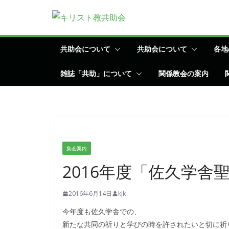
コ
ン
テ
ン
共助会について
共助会について
各地
ツ
雑誌「共助」について
関係教会の案内
へ
ス
キ
ッ
プ
集会案内
2016年度「佐久学
2016年6月14日
kjk
今年度も佐久学舎での、
新たな共同の祈りと学びの時を許されたいと切に祈