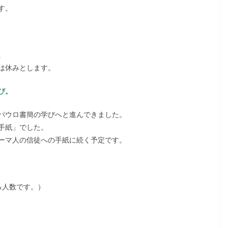
す。
。
は休みとします。
び。
パウロ書簡の学びへと進んできました。
手紙」でした。
ーマ人の信徒への手紙に続く予定です。
る人数です。）