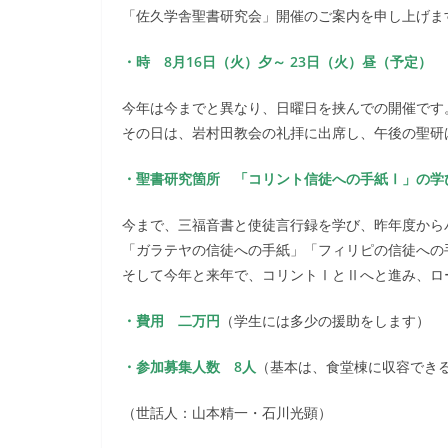
「佐久学舎聖書研究会」開催のご案内を申し上げま
・時 8月16日（火）夕～ 23日（火）昼（予定）
今年は今までと異なり、日曜日を挟んでの開催です
その日は、岩村田教会の礼拝に出席し、午後の聖研
・聖書研究箇所 「コリント信徒への手紙Ⅰ」の学
今まで、三福音書と使徒言行録を学び、昨年度から
「ガラテヤの信徒への手紙」「フィリピの信徒への
そして今年と来年で、コリントⅠとⅡへと進み、ロ
・費用 二万円
（学生には多少の援助をします）
・参加募集人数 8人
（基本は、食堂棟に収容でき
（世話人：山本精一・石川光顕）