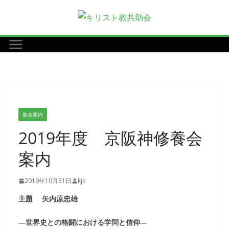
コ
ン
テ
ン
ツ
へ
ス
キ
集会案内
ッ
2019年度 京阪神修養会
プ
案内
2019年10月31日
kjk
主題 矢内原忠雄
―世界史との格闘における学問と信仰―