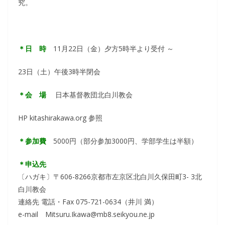
究。
＊日 時
11月22日（金）夕方5時半より受付 ～
23日（土）午後3時半閉会
＊会 場
日本基督教団北白川教会
HP kitashirakawa.org 参照
＊参加費
5000円（部分参加3000円、学部学生は半額）
＊申込先
〔ハガキ〕〒606-8266京都市左京区北白川久保田町3- 3北
白川教会
連絡先 電話・Fax 075-721-0634（井川 満）
e-mail Mitsuru.Ikawa@mb8.seikyou.ne.jp