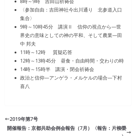
8時～9時 吉田山祈祷会
〈参加自由：吉田神社今出川通り 北参道入口
集合〉
9時～10時45分 講演Ⅱ 信仰の視点から―世
界史の意味としての神の平和、そして農業―田
中 邦夫
11時～12時 質疑応答
12時～13時45分 昼食・自由時間・交わりの時
14時～15時半 講演・閉会祈祷会
政治と信仰―アンゲラ・メルケルの場合―下村
喜八
2019年第7号
開催報告：京都共助会例会報告（7月）〈報告：片柳榮