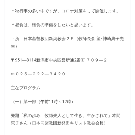
＊秋行事の多い中ですが、コロナ対策をして開催します。
＊昼食は、軽食の準備をしたいと思います。
・所 日本基督教団新潟教会２Ｆ（牧師長倉 望･神崎典子先
生）
〒951―8114新潟市中央区営所通2番町 ７０９―２
℡０２５―２２２―３４２０
主なプログラム
（一）第一部（午前11時～12時）
発題「私の歩み―牧師夫人として生き、生かされて」本間
恵子さん（日本同盟教団新発田キリスト教会会員）