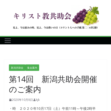
コ
ン
テ
ン
ツ
へ
ス
キ
ッ
プ
新潟共助会
集会案内
第14回 新潟共助会開催
のご案内
2020年10月8日
kjk
・時 ２０２０年10月17日（土）午前11時～午後2時半