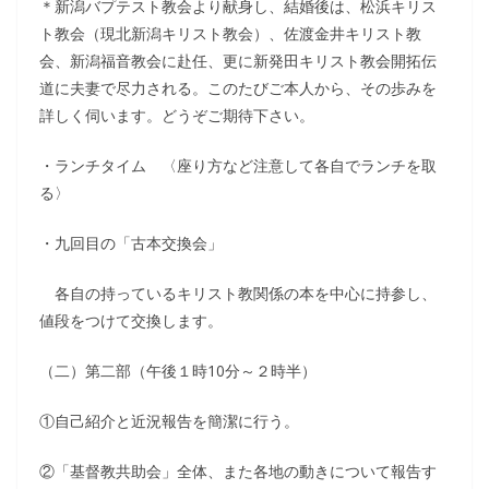
＊新潟バプテスト教会より献身し、結婚後は、松浜キリス
ト教会（現北新潟キリスト教会）、佐渡金井キリスト教
会、新潟福音教会に赴任、更に新発田キリスト教会開拓伝
道に夫妻で尽力される。このたびご本人から、その歩みを
詳しく伺います。どうぞご期待下さい。
・ランチタイム 〈座り方など注意して各自でランチを取
る〉
・九回目の「古本交換会」
各自の持っているキリスト教関係の本を中心に持参し、
値段をつけて交換します。
（二）第二部（午後１時10分～２時半）
①自己紹介と近況報告を簡潔に行う。
②「基督教共助会」全体、また各地の動きについて報告す