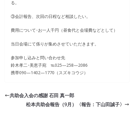
る。
③会計報告、次回の日程など相談したい。
費用について･お一人千円（昼食代と会場費などとして）
当日会場にて係りが集めさせていただきます。
参加申し込みと問い合わせ先
鈴木孝二･美恵子宛 ℡025—258—2086
携帯090—1402—1770（スズキコウジ）
共助会入会の感謝 石田 真一郎
松本共助会報告（9月）〈報告：下山田誠子〉