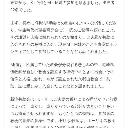
東京から、K・Y姉とM・M姉の参加を頂きました。出席者
22名でした。
まず、初めにK姉が共助会との出会いについてお話しくださ
り、学生時代の聖書研究会にS・J氏のご指導を頂いたこと、
その謙遜と人格に触れられたのが始まり。ご夫君が共助に
入会されたのを機に入会。現在M・M姉のこども食堂にボラ
ンティアとして参加していることなども話されました。
M姉は、所属していた教会が分裂する悲しみの中、尾崎風
伍牧師が新しい教会を設立する準備中のときに出会いその
信仰と人格に触れ、やがて設立された久我山教会で「共
助」誌に親しみ、入会したことなどを話されました。
新潟共助会は、S・K、Eご夫妻の祈りによる呼びかけと熱意
によって、成立し、成り立っている部分が大きいことをい
つも痛感させられますが、もうひとつの特徴は、参加者の
教会的背景の多様性です。小野 弘牧師は、ホーリネス教団
に属し、佐渡でご夫人と20年以上粘り強く伝道されていま