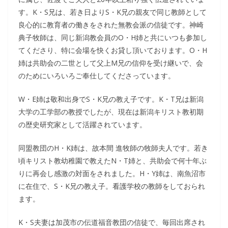
す。K・S兄は、若き日よりS・K兄の親友で同じ教師として
良心的に教育者の働きをされた無教会派の信徒です。神崎
典子牧師は、同じ新潟教会員のO・H姉と共にいつも参加し
てくださり、特に会場を快くお貸し頂いております。O・H
姉は共助会の二世として父上M兄の信仰を受け継いで、会
のためにいろいろご奉仕してくださっています。
W・E姉は敬和出身でS・K兄の教え子です。K・T兄は新潟
大学の工学部の教授でしたが、現在は新潟キリスト教初期
の歴史研究家として活躍されています。
同盟教団のH・K姉は、故本間 進牧師の牧師夫人です。若き
頃キリスト教幼稚園で教えたN・T姉と、共助会で何十年ぶ
りに再会し感激の対面をされました。H・Y姉は、南魚沼市
に在住で、S・K兄の教え子。看護学校の教師をしておられ
ます。
K・S夫妻は加茂市の伝道福音教団の信徒で、毎回出席され