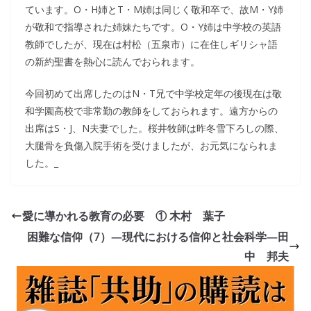
ています。O・H姉とT・M姉は同じく敬和卒で、故M・Y姉
が敬和で指導された姉妹たちです。O・Y姉は中学校の英語
教師でしたが、現在は村松（五泉市）に在住しギリシャ語
の新約聖書を熱心に読んでおられます。
今回初めて出席したのはN・T兄で中学校定年の後現在は敬
和学園高校で非常勤の教師をしておられます。遠方からの
出席はS・J、N夫妻でした。桜井牧師は昨冬雪下ろしの際、
大腿骨を負傷入院手術を受けましたが、お元気になられま
した。_
愛に導かれる教育の必要 ① 木村 葉子
困難な信仰（7）―現代における信仰と社会科学―田
中 邦夫