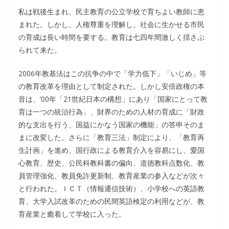
私は戦後生まれ、民主教育の公立学校で育ちよい教師に恵
まれた。しかし、人権尊重を理解し、社会に生かせる市民
の育成は長い時間を要する。教育は七四年間激しく揺さぶ
られて来た。
2006年教基法はこの抗争の中で「学力低下」「いじめ」等
の教育改革を理由として制定された。しかし安倍政権の本
音は、’00年「21世紀日本の構想」にあり「国家にとって教
育は一つの統治行為」、財界のための人材の育成に「財政
的な支出を行う、国益にかなう国家の機能」の答申そのま
まに改変した。さらに「教育三法」制定により、「教育再
生計画」を進め、国行政による教育介入を容易にし、愛国
心教育、歴史、公民科教科書の偏向、道徳教科点数化、教
員管理強化、教員免許更新制、教育産業の参入などが次々
と行われた。ＩＣＴ（情報通信技術）、小学校への英語教
育、大学入試改革のための民間英語検定の利用などが、教
育産業と癒着して学校に入った。