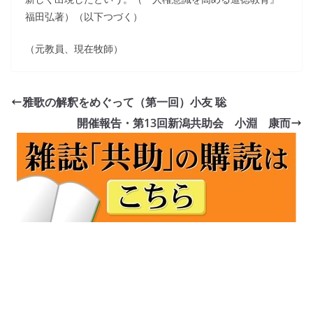
福田弘著）（以下つづく）
（元教員、現在牧師）
雅歌の解釈をめぐって（第一回）小友 聡
開催報告・第13回新潟共助会 小淵 康而