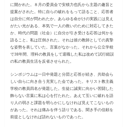
に開かれた。８月の委員会で安積力也氏から主題の趣旨と
提案がされた。特に自らの破れをもって語ること、応答者
は自分に何が問われたか。あらゆる命がけの実践には見え
がたい光がある、本気で一人の救いのために対応してきた
か、時代の問題（社会）に自分が引き受ける応答は何かを
語ること。私は圧倒された。それは彼の教師としての真摯
な姿勢を表していた。言葉がなかった。それから公立学校
で38年間、理科の教員をして退職した私は改めて試行錯誤
の私の教員生活を反省させられた。
シンポジウムは一日中発題と分団と応答が続き、共助会ら
しい自らに向き合う充実した会であった。キリスト教主義
学校の教員四名が発題した。生徒に誠実に向かい苦闘した
飾らない言葉に私は心を打たれた。あえて互いに破れを語
り人の弱さと課題を明らかにしなければ見えてこないもの
があった。それは痛みを伴う語りである。聞き手の信頼を
前提としなければ語れないものであった。