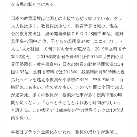
が市民の私たちにある。
日本の教育環境は他国との比較でも劣り続けている。クラ
ス人数は多く、教員数は少なく、教育予算は減少。現在、
公的教育支出は、経済開発機構ＯＥＣＤ43国中40位。相対
貧困率47国中31位。子どもの貧困率34位（ユニセフ）。7
人に1人が貧困、民間子ども食堂が広がる。2019年文科省予
算4.2兆円、（2019年防衛省予算4.9兆円2016年世界四位世
界国勢図会・教科書資料）日本の教員の勤務時間状況は34
国中33位。文科省資料では2018年、残業時間月80時間の過
労死ラインを越える教員が小学校の34％、中学の60％。百
時間以上も多い。病欠者が多い。この10年間に全国で60人
が過労死。多くの教員が「授業外仕事が多く授業準備の時
間が足りない」「もっと子どもとふれあう時間が欲しい」
と訴える。この状況で15歳生徒の学力世界ランクは10位以
内を保つ。
学校はブラック企業化をいわれ、教員の成り手が激減し、