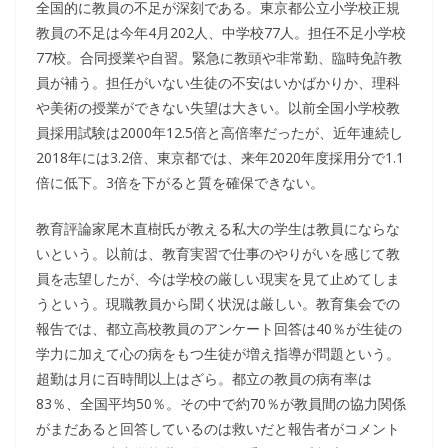
全国的に教員の不足が深刻である。東京都公立小学校正規
教員の不足は今年4月202人、中学校77人。担任不足小学校
77校。合同授業や自習。緊急に教頭や非常勤、臨時免許教
員が補う。担任がいない生徒の不安はいかばかりか、理科
や美術の授業ができない失望は大きい。以前全国小学校教
員採用試験は2000年12.5倍と高倍率だったが、近年連続し
2018年には3.2倍、東京都では、来年2020年度採用分で1.1
倍に低下。3倍を下がると質を確保できない。
教育評論家尾木直樹氏が教える私大の学生は教員にならな
いという。以前は、教育実習で仕事のやりがいを感じて教
員を志望したが、今は学校の厳しい現実を見て止めてしま
うという。現職教員から聞く状況は厳しい。教育集会での
報告では、都立高校教員のアンケート回答は40％が生徒の
学力に加えて心の病をもつ生徒が増え指導が問題という。
超勤は月に百時間以上はざら。都立の教員の病有率は
83％、全国平均50％。その中で約70％が教員間の協力関係
がまだあると回答しているのは救いだと報告者がコメント