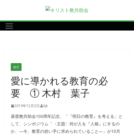
コ
ン
テ
ン
ツ
へ
ス
キ
提言
ッ
愛に導かれる教育の必
プ
要 ① 木村 葉子
2019年12月2日
kjk
基督教共助会100周年記念、「『明日の教育』を考える」と
して、シンポジウム「〈主題〉何が人を『人格』にするの
か、―今、教育の担い手に求められていること―」が10月