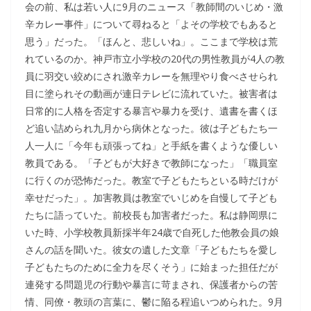
会の前、私は若い人に9月のニュース「教師間のいじめ・激
辛カレー事件」について尋ねると「よその学校でもあると
思う」だった。「ほんと、悲しいね」。ここまで学校は荒
れているのか。神戸市立小学校の20代の男性教員が4人の教
員に羽交い絞めにされ激辛カレーを無理やり食べさせられ
目に塗られその動画が連日テレビに流れていた。被害者は
日常的に人格を否定する暴言や暴力を受け、遺書を書くほ
ど追い詰められ九月から病休となった。彼は子どもたち一
人一人に「今年も頑張ってね」と手紙を書くような優しい
教員である。「子どもが大好きで教師になった」「職員室
に行くのが恐怖だった。教室で子どもたちといる時だけが
幸せだった」。加害教員は教室でいじめを自慢して子ども
たちに語っていた。前校長も加害者だった。私は静岡県に
いた時、小学校教員新採半年24歳で自死した他教会員の娘
さんの話を聞いた。彼女の遺した文章「子どもたちを愛し
子どもたちのために全力を尽くそう」に始まった担任だが
連発する問題児の行動や暴言に苛まされ、保護者からの苦
情、同僚・教頭の言葉に、鬱に陥る程追いつめられた。9月