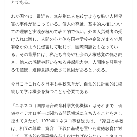
とである。
わが国では、最近も、無差別に人を殺すような酷い人権侵
害の事件が起こっている。個人の尊厳、基本的人権につい
ての理解と実践が極めて表面的で低い。外国人労働者の受
け入れに際し、人間の心と体を国や学校や企業がまるで所
有物かのように侵害して恥じず、国際問題ともなってい
る。その背景には、私たち自身や社会の人権感覚の低さ鈍
さ、他人の感情や願いを知る共感能力や、人間性を尊重す
る価値観、道徳意識の低さに原因があるといえる。
今日こそこれらを日本も学校教育が、自覚的に計画的に継
続して学ぶ機会を持つことが必要である。
「ユネスコ（国際連合教育科学文化機構）はそれまで、価
値やイデオロギーに関わる問題領域に立ち入ることをさし
控えてきたが、1979年ユネスコ事務総長は、『家庭と学校
は、相互の尊重、寛容、正義に基礎を置いた道徳教育に対
して、基本的な重要性を与えなければならない。ユネスコ