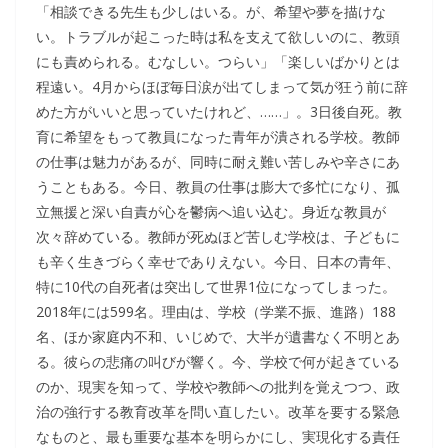
「相談できる先生も少しはいる。が、希望や夢を描けな
い。トラブルが起こった時は私を支えて欲しいのに、教頭
にも責められる。むなしい。つらい」「楽しいばかりとは
程遠い。4月からほぼ毎日涙が出てしまって気が狂う前に辞
めた方がいいと思っていたけれど、……」。3日後自死。教
育に希望をもって教員になった青年が潰される学校。教師
の仕事は魅力があるが、同時に耐え難い苦しみや辛さにあ
うこともある。今日、教員の仕事は膨大で多忙になり、孤
立無援と深い自責が心を鬱病へ追い込む。身近な教員が
次々辞めている。教師が死ぬほど苦しむ学校は、子どもに
も辛く生きづらく幸せでありえない。今日、日本の青年、
特に10代の自死者は突出して世界1位になってしまった。
2018年には599名。理由は、学校（学業不振、進路）188
名、ほか家庭内不和、いじめで、大半が遺書なく不明とあ
る。彼らの悲痛の叫びが響く。今、学校で何が起きている
のか、現実を知って、学校や教師への批判を覚えつつ、政
治の強行する教育改革を問い直したい。改革を要する緊急
なものと、最も重要な基本を明らかにし、実現化する責任