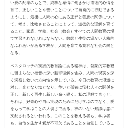
い愛の配慮のもとで、純粋な感情に働きかけ道徳的心情を
育て、正しいことや善いことについて自発的に行動できる
ようにし、最後に人間の心にある正邪と善悪の関係につい
て、考え、比較させることによって、道徳的な理解を育て
ること。家庭、学校、社会（教会）すべての人間教育の場
で学習されなければならない。教師と生徒の温かい人格的
なふれあいがある学校が、人間を育てる寛容な社会の鍵と
なる。
ペスタロッチの実践的教育論にある精神は、啓蒙的宗教観
に留まらない福音の深い贖罪理解を含み、人間の現実を深
く洞察し救いの方向性を示している。今日の教育の混迷に
対し、光となり塩となり、争いと孤独に悩む人々の関係を
正し、新しく再生し新しい命へ導く。私の理解で言うと、
それは、好奇心や自己実現のためにだけ学ぶのでなく、愛
をもって学ぶことの大切さである。神のいない知識は悪に
支配されるといわれる。このことを教える者も、学ぶ者
も、自他を生かす愛が不可欠であることを自覚しているこ