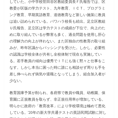
していた。小中学校世田谷区教組委員長Ｆ氏報告では、区
教委が区版の学力テスト、九年教育、ＩＣＴ、プログラミ
ング教育、早期英語教育、道徳教育など新しい施策に教員
は追い詰められている。パワハラ校長も続出。足立区教組
Ｕ氏報告、足立区は学力テストの成績が下位で、向上のた
めに取り組んでいるが弊害も多く、過去問題を使用し肝心
の理解力の向上が伴わない。また区独自の性教育の取り組
みが、昨年区議からバッシングを受けた。しかし、必要性
の認識は学校全体が共有し全校体制で現在も実施してい
る。若手教員の傾向は優秀でＩＴにも強く黙々と仕事をこ
なす。しかし本当に困った時に誰にも相談せず周りも手を
差し伸べられず病気や退職となってしまう。組合加入者が
少ない。
教育国庫予算が削られ、各府県で教員や職員、幼稚園、保
育園に正規教員を取らず、非正規任用率が増加している。
明らかに政府の「教育改革」により学校環境は極めて悪化
している。’20年の新大学共通テストの英語民間試験に対し