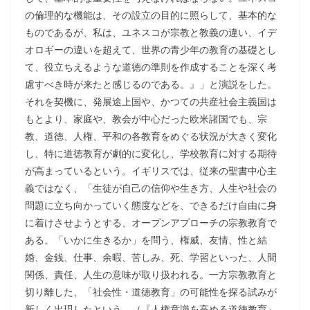
の倫理的な機能は、その設立の目的に照らして、基本的な
ものであるが、私は、ユネスコが宗教と教義の違い、イデ
オロギーの違いを超えて、世界の青少年の教育の基礎とし
て、役立ちえるような道徳の準則を作成することを深く考
慮すべき時が来たと感じるのである。』」と演説をした。
それを契機に、発展途上国や、かつての共産社会主義国は
もとより、家庭や、教会が中心だった欧米諸国でも、宗
教、道徳、人権、平和の各教育をめぐる状況が大きく変化
し、特に道徳教育が劇的に変化し、学校教育に対する期待
が高まっているという。イギリスでは、従来の聖書中心主
義ではなく、「生徒が自己の信仰や生き方、人生や社会の
問題に立ち向かっていく態度などを、できるだけ自由に身
に着けさせようとする、オープンアプローチの宗教教育で
ある。「いかに生きるか」を問う、権威、友情、性と結
婚、金銭、仕事、余暇、苦しみ、死、学習といった、人間
関係、責任、人生の意味が取り扱われる。一方宗教教育と
切り離した、「社会性・道徳教育」の可能性を探る試みが
新しく出現したという。（『人権意識を高める道徳教育』