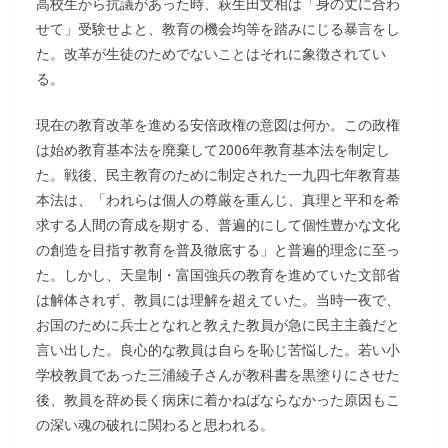
高校生から抗議があった時、萩生田文相は「身の丈に合わ
せて」受験せよと、教育の機会均等を踏みにじる暴言をし
た。改革が生徒のためでないことはそれに象徴されてい
る。
現在の教育改革を進める安倍政権の意図は何か。この政権
は始め教育基本法を廃棄して2006年教育基本法を制定し
た。戦後、民主教育のために制定された一九四七年教育基
本法は、「われらは個人の尊厳を重んじ、真理と平和を希
求する人間の育成を期する、普遍的にして個性豊かな文化
の創造を目指す教育を普及徹底する」と普遍的理念に至っ
た。しかし、天皇制・富国強兵の教育を進めていた文部省
は解体されず、教員には理解を超えていた。当時一夜で、
お国のために兵士となれと教えた教員が急に民主主義だと
言い出した。良心的な教員は自らを恥じ苦悩した。若い小
学校教員であった三浦綾子さんが教科書を黒塗りにさせた
後、教員を辞め長く病床に着かねばならなかった原因もこ
の深い魂の破れに関わると思われる。