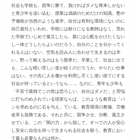
社会も学校も、競争に勝て、負ければダメな将来しかない
と青少年を追い込む。授業は成績のためだけの知識。塾や
予備校が当然のような進学。自分は有利な環境にないのに
自己責任といわれ、学校には頼りになる教師はなく、荒れ
た学校でいじめで孤立したら、親には心配をかけたくない
し一体どうしたらよいのだろう。自分のことを分かってく
れる人はいない、空気を読み人に合わせて生きるのは辛
い。黙って耐えるのはもう限界だ。卒業して、社会に出て
も、こんな暗い苦しい道が続くのだろうか。やりたい仕事
はない。その先に人を働かせ利用し尽くし使い捨てにする
社会が待っているというなら……。なのに、青年も少年も
「不安で孤独でこの世は恐ろしい、自分はダメだ」と苦悩
に打ちのめされている現実ならば、このような教育は「パ
ンを求めるのに石を与え」ている。教育環境の整備、労働
改革も急務である。それと共に、競争させ、分断、孤立さ
せている、この「闇の力」から脱して、すべての人が安心
し安全に自信を持って生きられる社会を願う。教育におい
て最も必要なものは何か。