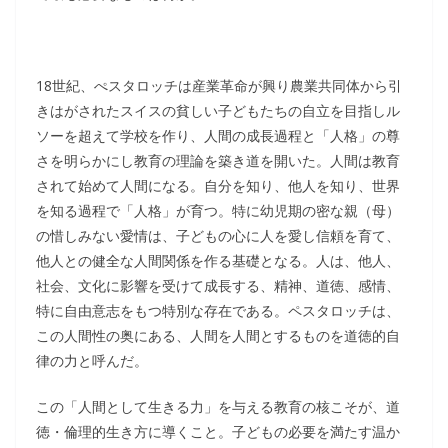
18世紀、ぺスタロッチは産業革命が興り農業共同体から引
きはがされたスイスの貧しい子どもたちの自立を目指しル
ソーを超えて学校を作り、人間の成長過程と「人格」の尊
さを明らかにし教育の理論を築き道を開いた。人間は教育
されて始めて人間になる。自分を知り、他人を知り、世界
を知る過程で「人格」が育つ。特に幼児期の密な親（母）
の惜しみない愛情は、子どもの心に人を愛し信頼を育て、
他人との健全な人間関係を作る基礎となる。人は、他人、
社会、文化に影響を受けて成長する、精神、道徳、感情、
特に自由意志をもつ特別な存在である。ペスタロッチは、
この人間性の奥にある、人間を人間とするものを道徳的自
律の力と呼んだ。
この「人間として生きる力」を与える教育の核こそが、道
徳・倫理的生き方に導くこと。子どもの必要を満たす温か