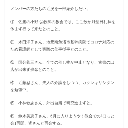
メンバーの方たちの近況を一部紹介したい。
① 佐渡の小野 弘牧師の教会では、ここ数か月聖日礼拝を
休まず行って来たとのこと。
② 木田洋子さん、地元南魚沼市基幹病院でコロナ対応の
ため看護師として実際の仕事従事とのこと。
③ 国分眞三さん、全ての催し物が中止となり、古書の出
店が出来ず残念とのこと。
④ 近藤忍さん、夫人の介護をしつつ、カクレキリシタン
を勉強中。
⑤ 小林敏志さん、外出自粛で研究進まずと。
⑥ 鈴木美恵子さん、6月に入りようやく教会での｢ほっと
会｣再開、皆さんと再会する。