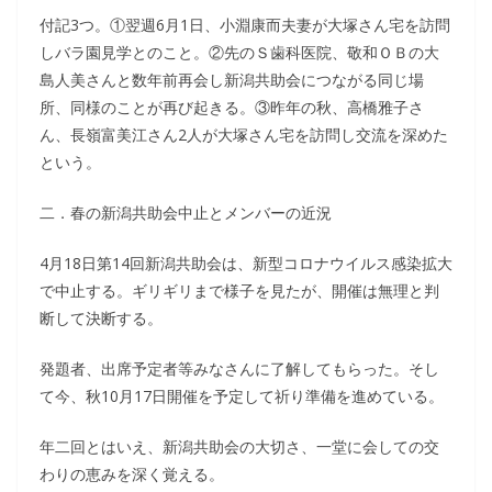
付記3つ。①翌週6月1日、小淵康而夫妻が大塚さん宅を訪問
しバラ園見学とのこと。②先のＳ歯科医院、敬和ＯＢの大
島人美さんと数年前再会し新潟共助会につながる同じ場
所、同様のことが再び起きる。③昨年の秋、高橋雅子さ
ん、長嶺富美江さん2人が大塚さん宅を訪問し交流を深めた
という。
二．春の新潟共助会中止とメンバーの近況
4月18日第14回新潟共助会は、新型コロナウイルス感染拡大
で中止する。ギリギリまで様子を見たが、開催は無理と判
断して決断する。
発題者、出席予定者等みなさんに了解してもらった。そし
て今、秋10月17日開催を予定して祈り準備を進めている。
年二回とはいえ、新潟共助会の大切さ、一堂に会しての交
わりの恵みを深く覚える。