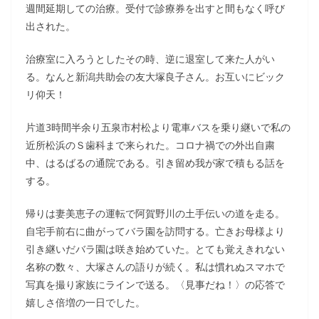
週間延期しての治療。受付で診療券を出すと間もなく呼び
出された。
治療室に入ろうとしたその時、逆に退室して来た人がい
る。なんと新潟共助会の友大塚良子さん。お互いにビック
リ仰天！
片道3時間半余り五泉市村松より電車バスを乗り継いで私の
近所松浜のＳ歯科まで来られた。コロナ禍での外出自粛
中、はるばるの通院である。引き留め我が家で積もる話を
する。
帰りは妻美恵子の運転で阿賀野川の土手伝いの道を走る。
自宅手前右に曲がってバラ園を訪問する。亡きお母様より
引き継いだバラ園は咲き始めていた。とても覚えきれない
名称の数々、大塚さんの語りが続く。私は慣れぬスマホで
写真を撮り家族にラインで送る。〈見事だね！〉の応答で
嬉しさ倍増の一日でした。