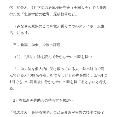
⑦ 私鈴木、9月下旬の居留地研究会（全国大会）での発表
のため「北越学館の教育」原稿執筆など。
〈みなさん家族のことを覚え祈りつつのステイホーム生
活〉にあり。
三．新潟共助会、今後の課題
（1）『共助』誌を読んで分かち合いの時を持つ
『共助』誌を個人的に受け取っている人、鈴木経由で読
んでいる人10数名存在。むつかしいとの声を聞く。2か月に
1回でもいい読書後に分かち合いの時を持てるとよいと考え
る。
（2）春秋新潟共助会の持ち方を検討へ
「私の歩み」を語る前半と自己紹介近況報告の後半で終了