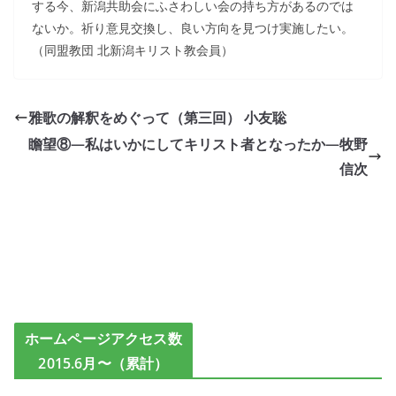
する今、新潟共助会にふさわしい会の持ち方があるのでは
ないか。祈り意見交換し、良い方向を見つけ実施したい。
（同盟教団 北新潟キリスト教会員）
雅歌の解釈をめぐって（第三回） 小友聡
瞻望⑧―私はいかにしてキリスト者となったか―牧野
信次
ホームページアクセス数
2015.6月〜（累計）