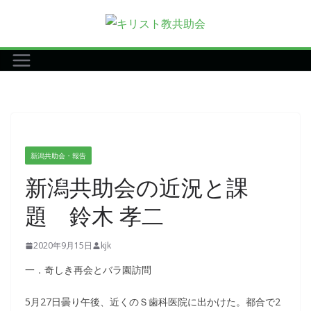
コ
ン
テ
ン
ツ
へ
ス
キ
新潟共助会・報告
ッ
新潟共助会の近況と課
プ
題 鈴木 孝二
2020年9月15日
kjk
一．奇しき再会とバラ園訪問
5月27日曇り午後、近くのＳ歯科医院に出かけた。都合で2