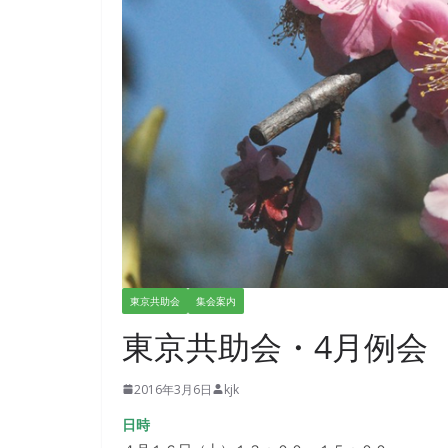
東京共助会
集会案内
東京共助会・4月例会
2016年3月6日
kjk
日時