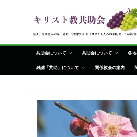
コ
ン
テ
ン
ツ
へ
共助会について
共助会について
各地
ス
キ
雑誌「共助」について
関係教会の案内
ッ
プ