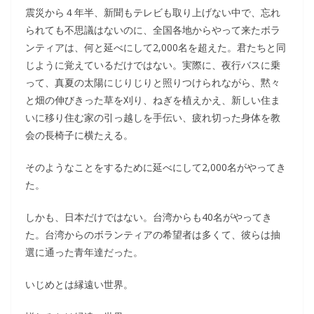
震災から４年半、新聞もテレビも取り上げない中で、忘れ
られても不思議はないのに、全国各地からやって来たボラ
ンティアは、何と延べにして2,000名を超えた。君たちと同
じように覚えているだけではない。実際に、夜行バスに乗
って、真夏の太陽にじりじりと照りつけられながら、黙々
と畑の伸びきった草を刈り、ねぎを植えかえ、新しい住ま
いに移り住む家の引っ越しを手伝い、疲れ切った身体を教
会の長椅子に横たえる。
そのようなことをするために延べにして2,000名がやってき
た。
しかも、日本だけではない。台湾からも40名がやってき
た。台湾からのボランティアの希望者は多くて、彼らは抽
選に通った青年達だった。
いじめとは縁遠い世界。