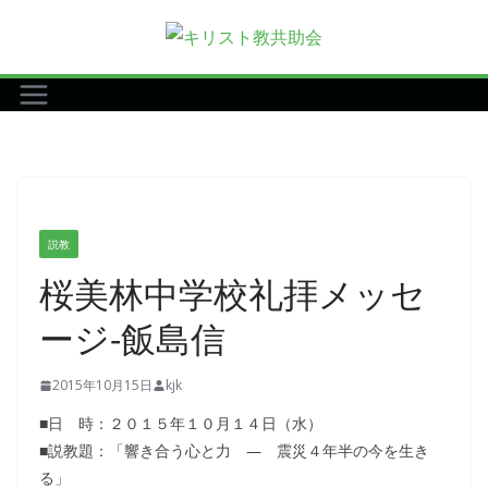
コ
ン
テ
ン
ツ
へ
ス
キ
説教
ッ
桜美林中学校礼拝メッセ
プ
ージ-飯島信
2015年10月15日
kjk
■日 時：２０１５年１０月１４日（水）
■説教題：「響き合う心と力 ― 震災４年半の今を生き
る」