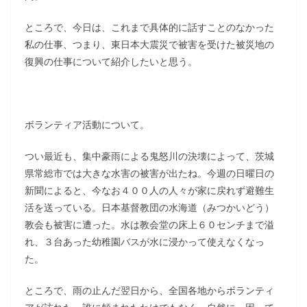
ところで、今日は、これまで具体的に話すことのなかった
私の仕事、つまり、東日本大震災で被害を受けた被災地の
復興の仕事について紹介したいと思う。
ボランティア活動について。
つい最近も、集中豪雨による鬼怒川の決壊によって、茨城
県常総市では大きな水害の被害が出たね。今週の日曜日の
新聞によると、今なお４００人の人々が家に戻れず避難生
活を送っている。日本基督教団の水海道（みつかいどう）
教会も被害に遭った。水は教会堂の床上６０センチまで溢
れ、３台あった幼稚園バスが水に浸かって使えなくなっ
た。
ところで、雨の止んだ翌日から、全国各地からボランティ