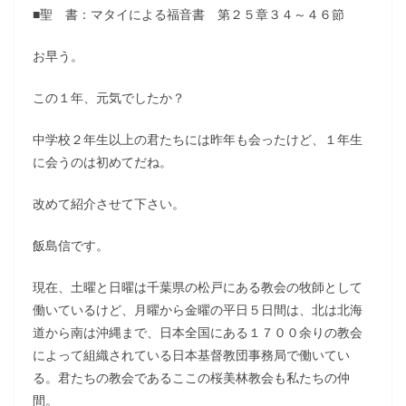
■聖 書：マタイによる福音書 第２５章３４～４６節
お早う。
この１年、元気でしたか？
中学校２年生以上の君たちには昨年も会ったけど、１年生
に会うのは初めてだね。
改めて紹介させて下さい。
飯島信です。
現在、土曜と日曜は千葉県の松戸にある教会の牧師として
働いているけど、月曜から金曜の平日５日間は、北は北海
道から南は沖縄まで、日本全国にある１７００余りの教会
によって組織されている日本基督教団事務局で働いてい
る。君たちの教会であるここの桜美林教会も私たちの仲
間。