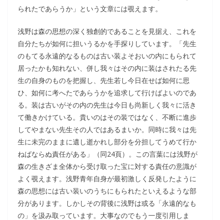
られたであらうか」という文章には覗えます。
浅野は森の思想の深く独創的であることを見据え、これを
自分たちが如何に担いうるかを手探りしています。「先生
のもてる永遠的なるものは古い装よそおいの内にもられて
居ったかも知れない、併し我々はその内に装はされたる先
生の自身のものを把握し、先生若し今日在せば如何に思
ひ、如何に考へたであらうかを追求して行けばよいのであ
る。装は古いがその内の先生は今日も尚新しく我々に活き
て働きかけている。貴いのはその装ではなく、不断に進歩
してやまない先生その人ではあるまいか。同時に我々は先
生に未完のままに遺し逝かれし部分を分担してうめて行か
ねばならぬ責任がある」（同24頁）。この言葉には浅野が
森の生きざま全体から受け取った宝に対する責任の意識が
よく覗えます。浅野青年自身が最初激しく反発したように
森の思想には古い装いのうちにもられたといえるような部
分があります。しかしその背後に浅野は或る「永遠的なも
の」を汲み取っています。大事なのでもう一度引用しま