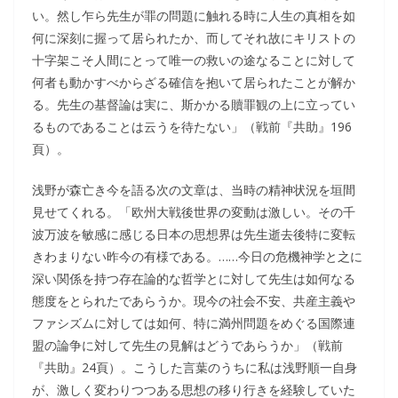
い。然し乍ら先生が罪の問題に触れる時に人生の真相を如
何に深刻に握って居られたか、而してそれ故にキリストの
十字架こそ人間にとって唯一の救いの途なることに対して
何者も動かすべからざる確信を抱いて居られたことが解か
る。先生の基督論は実に、斯かかる贖罪観の上に立ってい
るものであることは云うを待たない」（戦前『共助』196
頁）。
浅野が森亡き今を語る次の文章は、当時の精神状況を垣間
見せてくれる。「欧州大戦後世界の変動は激しい。その千
波万波を敏感に感じる日本の思想界は先生逝去後特に変転
きわまりない昨今の有様である。……今日の危機神学と之に
深い関係を持つ存在論的な哲学とに対して先生は如何なる
態度をとられたであらうか。現今の社会不安、共産主義や
ファシズムに対しては如何、特に満州問題をめぐる国際連
盟の論争に対して先生の見解はどうであらうか」（戦前
『共助』24頁）。こうした言葉のうちに私は浅野順一自身
が、激しく変わりつつある思想の移り行きを経験していた