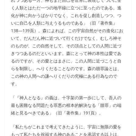
れつつある一方、神もまた自己を世界に表現してついに全
く人類とはただ一つの地平線に立つに至ったのである。進
化が神に向かうばかりでなく、これを促し創造しつつ、つ
いに自己を人類に与えうるものである」（旧『著作集』
138―139頁）。森によれば、この宇宙自然がその進化にお
いて、だんだん神に近づいて行くだけでなく、むしろ神そ
のものが、この自然そして、その頂点としての人間に近づ
きつつあるのだといいます。森にとって神の本性は愛であ
るのですが、その愛とはまさに、この人間に近づこうと自
らを制限し、へりくだることなのです。森の贖罪論とは、
この神の人間への謙へりくだりの究極にある行為なので
す。
「『神人となる』の義は、十字架の第一歩にして、吾人の
最も困難なる問題たる罪悪の根本的解決なる「贖罪」の端
緒と見るべきである」（旧『著作集』191頁）。
「私たちがこれまで考えてきたように、宇宙に無限の愛を
もって私たちを祝福する神のあることを承認する以上は、