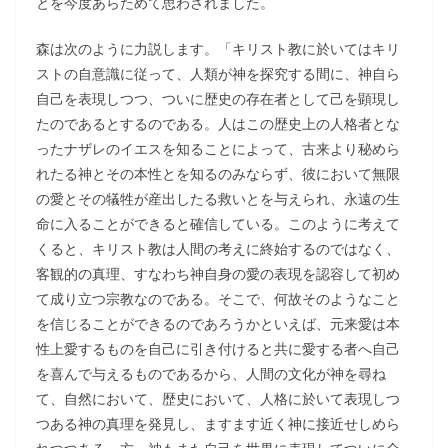
とを今度あらためて思わされました。
森は次のように力説します。「キリスト教に於いてはキリ
ストの自意識に従って、人類が神を探究する間に、神自ら
自己を表現しつつ、ついに歴史の存在者として己を顕現し
たのであるとするのである。人はこの歴史上の人格者とな
ったナザレのイエスを知ることによって、古来より秘めら
れたる神とその本性とを知るのみならず、彼において無限
の愛とその犠牲が産出したる救いとを与えられ、永遠の生
命に入ることができると確信している。このように考えて
くると、キリスト教は人間の考えに終始するのではなく、
客観的の真理、すなわち神自身の愛の表現を認容して初め
て成り立つ宗教なのである。そこで、何故そのようなこと
を信じることができるのであろうかといえば、元来愛は本
性上愛するものを自己に引き付けると共に愛する者へ自己
を喜んで与えるものであるから、人間の文化が神を尋ね
て、自然において、歴史において、人格に於いて表現しつ
つある神の真理を発見し、ますます近く神に接近せしめら