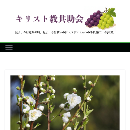
コ
ン
テ
ン
ツ
へ
ス
キ
ッ
プ