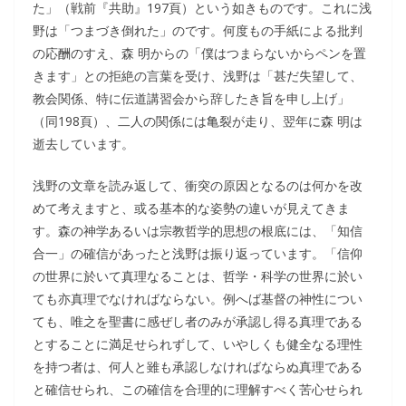
た」（戦前『共助』197頁）という如きものです。これに浅
野は「つまづき倒れた」のです。何度もの手紙による批判
の応酬のすえ、森 明からの「僕はつまらないからペンを置
きます」との拒絶の言葉を受け、浅野は「甚だ失望して、
教会関係、特に伝道講習会から辞したき旨を申し上げ」
（同198頁）、二人の関係には亀裂が走り、翌年に森 明は
逝去しています。
浅野の文章を読み返して、衝突の原因となるのは何かを改
めて考えますと、或る基本的な姿勢の違いが見えてきま
す。森の神学あるいは宗教哲学的思想の根底には、「知信
合一」の確信があったと浅野は振り返っています。「信仰
の世界に於いて真理なることは、哲学・科学の世界に於い
ても亦真理でなければならない。例へば基督の神性につい
ても、唯之を聖書に感ぜし者のみが承認し得る真理である
とすることに満足せられずして、いやしくも健全なる理性
を持つ者は、何人と雖も承認しなければならぬ真理である
と確信せられ、この確信を合理的に理解すべく苦心せられ