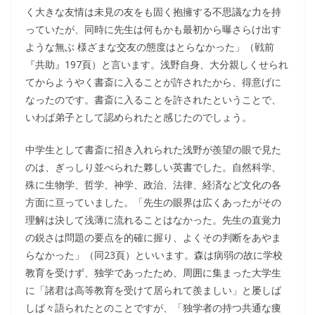
く大きな友情は未見の友をも固く抱擁する不思議な力を持
っていたが、同時に先生は何もかも最初から曝さらけ出す
ような無ぶ 様ざまな交友の態度はとらなかった」（戦前
『共助』197頁）と言います。浅野自身、大分親しくせられ
てからようやく書斎に入ることが許されたから、得意げに
なったのです。書斎に入ることを許されたということで、
いわば弟子として認められたと感じたのでしょう。
中学生として書斎に招き入れられた浅野が羨望の眼で見た
のは、ぎっしり並べられた夥しい英書でした。自然科学、
殊に生物学、哲学、神学、政治、法律、経済など文化の各
方面に亘っていました。「先生の眼界は広くあったがその
理解は決して浅薄に流れることはなかった。先生の直覚力
の鋭さは問題の要点を的確に握り、よくその判断をあやま
らなかった」（同23頁）といいます。森は病弱の故に学校
教育を受けず、独学であったため、周囲に集まった大学生
に「諸君は高等教育を受けて居られて羨ましい」と屡しば
しば々語られたとのことですが、「独学者の持つ共通な痩