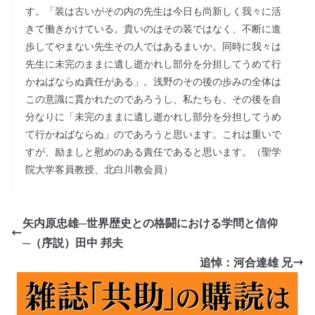
す。「装は古いがその内の先生は今日も尚新しく我々に活
きて働きかけている。貴いのはその装ではなく、不断に進
歩してやまない先生その人ではあるまいか。同時に我々は
先生に未完のままに遺し逝かれし部分を分担してうめて行
かねばならぬ責任がある」。浅野のその後の歩みの全体は
この意識に貫かれたのであろうし、私たちも、その後を自
分なりに「未完のままに遺し逝かれし部分を分担してうめ
て行かねばならぬ」のであろうと思います。これは重いで
すが、励ましと慰めのある責任であると思います。（聖学
院大学客員教授、北白川教会員）
矢内原忠雄─世界歴史との格闘における学問と信仰
─（序説）田中 邦夫
追悼：河合達雄 兄