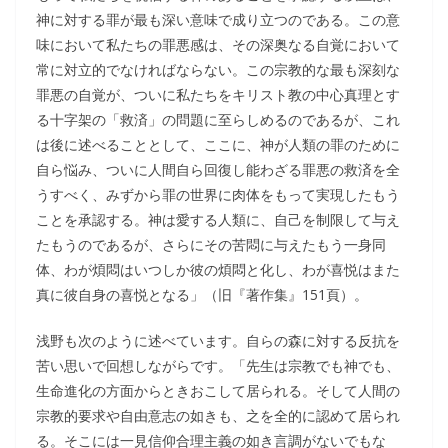
神に対する罪が最も深い意味で成り立つのである。この意
味において私たちの罪悪感は、その深奥なる自覚において
常に対立的でなければならない。この宗教的な最も深刻な
罪悪の自覚が、ついに私たちをキリスト教の中心真理とす
る十字架の「救済」の問題に至らしめるのであるが、これ
は後に述べることとして、ここに、神が人類の罪のために
自ら悩み、ついに人間自ら回復し能わざる罪悪の救済を全
うすべく、みずから罪の世界に肉体をもって実現したもう
ことを承認する。神は愛する人類に、自己を制限して与え
たもうのであるが、さらにその苦悶に与えたもう一身同
体、わが煩悶はいつしか彼の煩悶と化し、わが喜悦はまた
真に彼自身の喜悦となる」（旧『著作集』151頁）。
浅野も次のように述べています。自らの森に対する反抗を
苦い思いで回想しながらです。「先生は宗教でも神でも、
生命進化の方面からときおこして居られる。そして人間の
宗教的要求や自由意志の如きも、之を全的に認めて居られ
る。そこには一見信仰合理主義の如き言調がないでもな