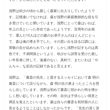
浅野は幼少の頃から親しく森家に出入りしていたようで
す。記憶違いでなければ、森が浅野の家庭教師的な役を引
き受けていたと聞いています。浅野にとって森はいわば、
年上の兄といった存在であったようです。百周年の企画
で、選んだ10人ほどの森のお弟子さんのほとんどにとっ
て、森は魂の導き手でした。その思い出を語る口調には、
畏敬の念が込められています。しかし浅野が記すものは異
色です。子弟関係というより、幼少から訓育を受けた親し
い年長者に対して、遠慮のない、真剣で、またいわば「や
んちゃ」な反抗の記録であると言えます。
浅野は、「書斎の先生」と題するエッセイにおいて森 明の
書斎について語りながら、森 明の生の奥まったところを照
らし出しています。浅野は初めて書斎に招かれた時を懐か
しく想い起しています。その時、自分は子供らしい得意と
満足を覚えたといいます。森は自らの書斎を初対面の人に
見せるようなことはしなかったからです。 「先生の清く深