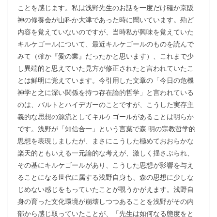
ことを感じます。私は浅野先生のお話を一度だけ確か京阪
神の修養会が山科か大津であった時に聞いています。殆ど
内容を覚えていないのですが、当時私が興味を覚えていた
キルケゴールについて、最近キルケゴールのものを読んで
みて（確か『愛の業』だったかと思います）、これまで少
し異端的と思えていた見方が修正されたと言われていたこ
とは鮮明に覚えています。今引用した文章の「今日の危機
神学と之に深い関係を持つ存在論的哲学」と言われている
のは、バルトとハイデガーのことですが、こうした実存主
義的な思想の源流としてキルケゴールがあることは明らか
です。浅野が「知信合一」という言葉で森 明の宗教哲学的
思想を表現しましたが、まさにこうした極めておおらかな
楽天的ともいえる一元論的な考えが、激しく揺さぶられ、
その基にキルケゴールがあり、こうした思想が影響を与え
ることになる世代に属する浅野自身も、森の思想に少しな
じめない感じをもっていたことが覗うかがえます。浅野自
身の育った文化環境が崩壊しつつあることを浅野がその内
部から感じ取っていたことが、「先生は如何なる態度をと