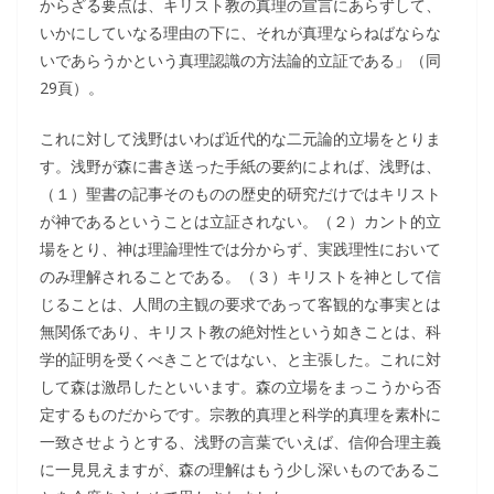
からざる要点は、キリスト教の真理の宣言にあらずして、
いかにしていなる理由の下に、それが真理ならねばならな
いであらうかという真理認識の方法論的立証である」（同
29頁）。
これに対して浅野はいわば近代的な二元論的立場をとりま
す。浅野が森に書き送った手紙の要約によれば、浅野は、
（１）聖書の記事そのものの歴史的研究だけではキリスト
が神であるということは立証されない。（２）カント的立
場をとり、神は理論理性では分からず、実践理性において
のみ理解されることである。（３）キリストを神として信
じることは、人間の主観の要求であって客観的な事実とは
無関係であり、キリスト教の絶対性という如きことは、科
学的証明を受くべきことではない、と主張した。これに対
して森は激昂したといいます。森の立場をまっこうから否
定するものだからです。宗教的真理と科学的真理を素朴に
一致させようとする、浅野の言葉でいえば、信仰合理主義
に一見見えますが、森の理解はもう少し深いものであるこ