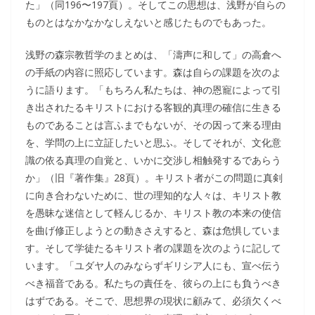
た」（同196〜197頁）。そしてこの思想は、浅野が自らの
ものとはなかなかなしえないと感じたものでもあった。
浅野の森宗教哲学のまとめは、「濤声に和して」の高倉へ
の手紙の内容に照応しています。森は自らの課題を次のよ
うに語ります。「もちろん私たちは、神の恩寵によって引
き出されたるキリストにおける客観的真理の確信に生きる
ものであることは言ふまでもないが、その因って来る理由
を、学問の上に立証したいと思ふ。そしてそれが、文化意
識の依る真理の自覚と、いかに交渉し相触発するであらう
か」（旧『著作集』28頁）。キリスト者がこの問題に真剣
に向き合わないために、世の理知的な人々は、キリスト教
を愚昧な迷信として軽んじるか、キリスト教の本来の使信
を曲げ修正しようとの動きさえすると、森は危惧していま
す。そして学徒たるキリスト者の課題を次のように記して
います。「ユダヤ人のみならずギリシア人にも、宣べ伝う
べき福音である。私たちの責任を、彼らの上にも負うべき
はずである。そこで、思想界の現状に顧みて、必須欠くべ