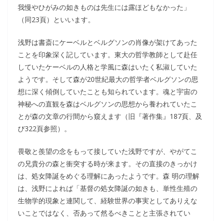
我慢やひがみの如きものは先生には露ほどもなかった」
（同23頁）といいます。
浅野は書斎にケーベルとベルグソンの肖像が架けてあった
ことを印象深く記しています。東大の哲学教師として赴任
していたケーベルの人格と学風に森はいたく私淑していた
ようです。そして森が20世紀最大の哲学者ベルグソンの思
想に深く傾倒していたことも知られています。魂と宇宙の
神秘への直観を森はベルグソンの思想から養われていたこ
とが森の文章の行間から窺えます（旧『著作集』187頁、及
び322頁参照）。
畏敬と羨望の念をもって接していた浅野ですが、やがてこ
の兄貴分の森と衝突する時が来ます。その直接のきっかけ
は、処女降誕をめぐる理解にあったようです。森 明の理解
は、浅野によれば「基督の処女降誕の如きも、単性生殖の
生物学的現象と連関して、経験世界の事実としてありえな
いことではなく、否あって然るべきことと主張されてい