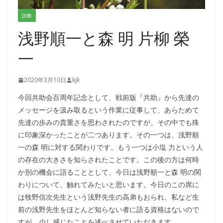
説教
浅野順一と森 明 片柳 榮
一
2020年3月10日
kjk
今回共助会百周年記念として、戦前版『共助』から先達の
メッセージを汲み取るという作業に従事して、あらためて
先達の歩みの貴重さを思わされたのですが、その中でも殊
に印象深かったことが二つあります。その一つは、浅野順
一の森 明に対する関わりです。もう一つは小塩 力という人
の存在の大きさを知らされたことです。この後の方は何時
か別の機会に語ることとして、今日は浅野順一と森 明の関
わりについて、触れてみたいと思います。今日のこの席に
は牧野信次先生という浅野先生の高弟もおられ、私など生
前の浅野先生をほとんど知らない者に語る資格はないので
すが、少し感じたことを述べさせていただきます。