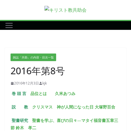
コ
ン
テ
ン
ツ
へ
ス
雑誌「共助」の内容・目次一覧
キ
2016年第8号
ッ
プ
2016年12月3日
kjk
巻 頭 言
品位とは
久米あつみ
説 教
クリスマス
神が人間になった日
大塚野百合
聖書研究
聖書を学ぶ、喜びの日々
―
マタイ福音書五章三
節
鈴木 孝二