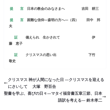
提 言
日本の教会のみなさまへ
吉田 耕三
提 言
困難な信仰
―
森明の方へ
―
（四）
田
中 邦
夫
証
備えられ 生かされて
伊
藤 恵子
証
クリスマスの思い出
下竹
敬史
クリスマス 神が人間になった日 ―クリスマスを迎える
にさいして 大塚 野百合
聖書を学ぶ、喜びの日々―マタイ福音書五章三節、日本
語訳を考える― 鈴木孝二