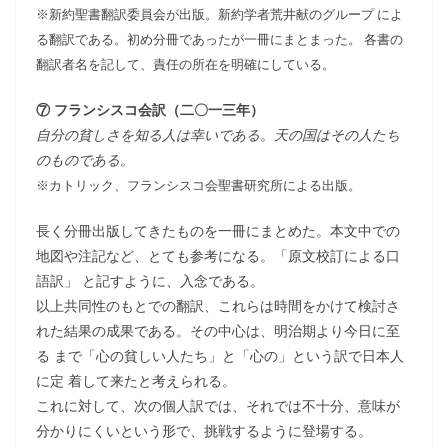
※新約聖書翻訳委員会が出版。新約学者荒井献のグループ によ
る翻訳である。
初め分冊であったが一冊にまとまった。 各書の
翻訳者名を記して、責任の所在を明確にしている。
⑦ フランシスコ会訳（二〇一三年）
自分の貧しさを知る人は幸いである。天の国はその人たち
のものである。
※カトリック、フランシスコ会聖書研究所による出版。
長く分冊出版してきたものを一冊にまとめた。本文中での
地図や注記など、とても参考になる。「原文校訂による口
語訳」 と記すように、入念である。
以上共同性のもとでの翻訳、これらは時間をかけて検討さ
れた結果の成果である。その中心は、明治期より今日に至
る まで「心の貧しい人たち」と「心の」という訳で日本人
に定 着して来たと考えられる。
これに対して、次の個人訳では、それでは不十分、意味が
分かりにくいという形で、挑戦するように登場する。