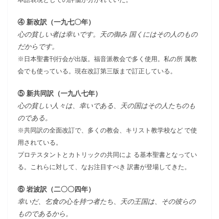
④ 新改訳（一九七〇年）
心の貧しい者は幸いです。天の御み 国くにはその人のもの
だからです。
※日本聖書刊行会が出版。福音派教会で多く使用。私の所 属教
会でも使っている。現在改訂第三版まで訂正している。
⑤ 新共同訳（一九八七年）
心の貧しい人々は、幸いである、天の国はその人たちのも
のである。
※共同訳の全面改訂で、多くの教会、キリスト教学校など で使
用されている。
プロテスタントとカトリックの共同によ る基本聖書となってい
る。これらに対して、なお注目すべき 訳書が登場してきた。
⑥ 岩波訳（二〇〇四年）
幸いだ、乞食の心を持つ者たち、天の王国は、その彼らの
ものであるから。