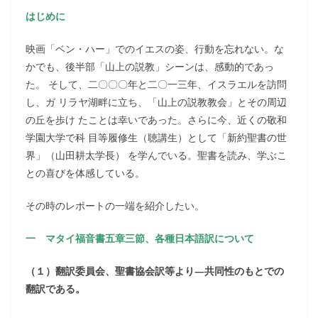
はじめに
映画「ベン・ハー」でのイエスの姿、行動を忘れない。な
かでも、後半部「山上の説教」シーンは、感動的であっ
た。 そして、二〇〇〇年と二〇一三年、イスラエルを訪問
し、ガ リラヤ湖畔に立ち、「山上の説教教会」とその周辺
の丘を歩け たことは幸いであった。さらに今、近くの敬和
学園大学で科 目等履修生（聴講生）として「新約聖書の世
界」（山田耕太学長） を学んでいる。聖書を読み、学ぶこ
との喜びを体感している。
その時のレポートの一端を紹介したい。
一 マタイ福音書五章三節、各種日本語訳について
（１）翻訳委員会、聖書協会訳等より―共同性のもとでの
翻訳である。