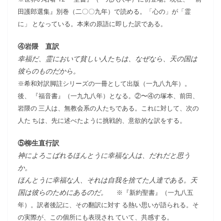
田護郎選集』別巻（二〇〇九年）で読める。「心の」が「霊
に」 となっている。本来の原語に即した訳である。
④岩隈 直訳
幸福だ、霊において貧しい人たちは、なぜなら、天の国は
彼らのものだから。
※希和対訳脚註シリーズの一冊として出版（一九八九年）。
後、 『福音書』（一九九八年）となる。②〜④の塚本、前田、
岩隈の 三人は、無教会系の人たちである。これに対して、次の
。
人た ちは、先に述べたように挑戦的、意欲的な訳をする
⑤柳生直行訳
神によろこばれるほんとうに幸福な人は、だれだと思う
か。
ほんとうに幸福な人、それは自我を捨てた人達である。天
国は彼らのためにあるのだ。
※『新約聖書』（一九八五
年）。訳者後記に、その翻訳に対す る熱い思いが語られる。そ
の実際が、この個所にも表現され ていて、共感する。