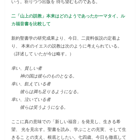
いう。祈りつつ出版を 待ち望むものである。
二「山上の説教」本来はどのようであったかーマタイ、ル
カ福音書を比較して
新約聖書学の研究成果より、今日、二資料仮説の定着よ
り、 本来のイエスの説教は次のように考えられている。
（詳述して いたが今は略す。）
幸い、貧しい者
神の国は彼らのものとなる。
幸い、飢えている者
彼らは満ち足りるようになる。
幸い、泣いている者
彼らは笑うようになる。
ここに真の意味での「新しい福音」を発見し、生きる希
望、 光を見出す。聖書を読み、学ぶことの充実、そして生
きるこ との支え、根底としたい。七四歳、今日も徹底して