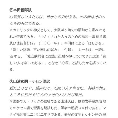
⑥本田哲郎訳
心底貧しい人たちは、神からの力がある。天の国はその人
たちのものである。
※カトリックの神父として、大阪釜ヶ崎での活動から産み 出さ
れた聖書である。『小さくされた人々のための福音―四 福音書
及び使徒言行録』（二〇〇一年）。本田師による「はしがき」
「新しい訳語、言い回しの試み」「付録」、１〜５は、一読に
値 する。「社会的弱者に沈黙と忍耐を押しつけてきた誤訳『貧
し い人は幸いである』」となぜ「心底」と訳したかを語ってい
る。
⑦山浦玄嗣＝ケセン語訳
頼たよりなぐ、望みなぐ、心細い人ァ幸せだ。 神様の懐ふ
ところに抱だ がさんのァその人ひ だぢ達だ。
※医師でカトリックの信徒である山浦氏は、故郷岩手県気仙 地
方のケセン語で聖書を翻訳した。訳者の朗読ＣＤ付である。 マ
タイ福音書は二〇〇二年刊である。表記の文字もケセン語の 発