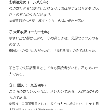
①明治元訳（一八八〇年）
心の貧しき者は福さいはひなり天国は即すなはち其そ の人
ひとの有ものなれば也なり。
※聖書翻訳の出発、原点となり、名訳の誉れが高い。
② 大正改訳（一九一七年）
幸さいはひ福なるかな、心の貧しき者。天国はその人のも
のなり。
※改訳への取り組みだったが、「新約聖書」のみで終わった。
①と②で文語訳聖書として今も愛読者がいる。私もその一
人である。
③ 口語訳（一九五四年）
こころの貧しい人たちは、さいわいである、天国は彼らの
ものである。
※戦後、口語訳聖書として、多くの人々に読まれた。しか し日
本語表現としての評価が分かれていた。