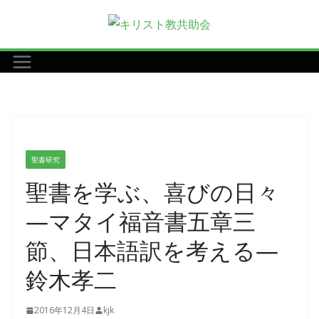
コ
ン
テ
ン
ツ
へ
ス
キ
聖書研究
ッ
聖書を学ぶ、喜びの日々
プ
―マタイ福音書五章三
節、日本語訳を考える―
鈴木孝二
2016年12月4日
kjk