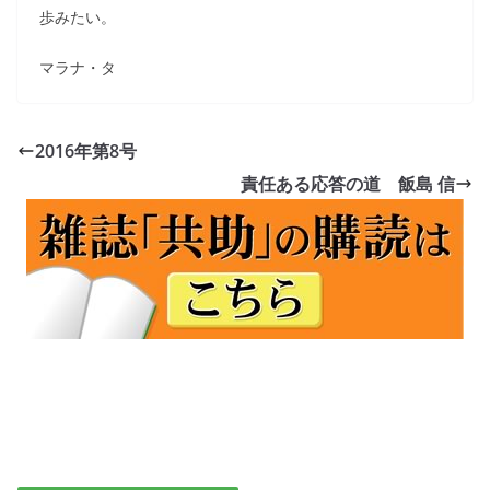
歩みたい。
マラナ・タ
2016年第8号
責任ある応答の道 飯島 信