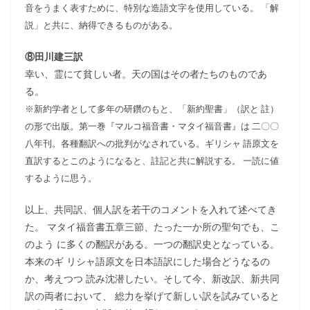
音をうまく表すために、特別な造語文字を使用している。 「解
説」と共に、納得できるものがある。
⑧田川建三訳
幸い、霊にて貧しい者。天の国はその者たちのものであ
る。
※新約学者として多年の研鑽のもと、「新約聖書」（訳と 註）
の形で出版。第一巻『マルコ福音書・マタイ福音書』は 二〇〇
八年刊。各種翻訳への批判がなされている。ギリシャ 語原文を
直訳するとこのようになると、註記と共に解説する。 一読に値
するように思う。
以上、共同訳、個人訳を若干のコメントを入れて述べてき
た。 マタイ福音書五章三節、たった一か所の聖句でも、こ
のよう に多くの翻訳がある。一つの翻訳史となっている。
本来のギ リシャ語原文を日本語訳にした場合どうなるの
か、考えつつ 読み沈潜したい。そして今、新改訳、新共同
訳の両者において、 総力を挙げて新しい訳を試みていると