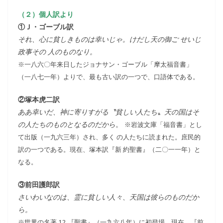
（２）個人訳より
①Ｊ・ゴーブル訳
それ、心に貧しきものは幸いじゃ。けだし天の御ご せいじ
政事その 人のものなり。
※一八六〇年来日したジョナサン・ゴーブル「摩太福音書」
（一八七一年）よりで、最も古い訳の一つで、口語体である。
②塚本虎二訳
ああ幸いだ、神に寄りすがる〝貧しい人たち〟天の国はそ
の人たちのものとなるのだから
。
※岩波文庫「福音書」とし
て出版（一九六三年）され、多く の人たちに読まれた。庶民的
訳の一つである。現在、塚本訳『新 約聖書』（二〇一一年）と
なる。
③前田護郎訳
さいわいなのは、霊に貧しい人々、天国は彼らのものだか
ら。
※世界の名著 12 『聖書』（一九六八年）に初登場。現在、『前