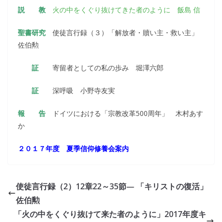
説 教
火の中をくぐり抜けてきた者のように 飯島 信
聖書研究
使徒言行録（３）「解放者・贖い主・救い主」
佐伯勲
証
寄留者としての私の歩み 堀澤六郎
証
深呼吸 小野寺友実
報 告
ドイツにおける「宗教改革500周年」 木村あす
か
２０１７年度 夏季信仰修養会案内
使徒言行録（2）12章22～35節― 「キリストの復活」
佐伯勲
「火の中をくぐり抜けて来た者のように」2017年度キ