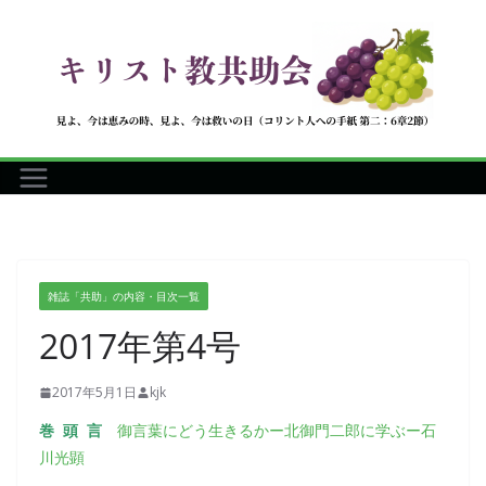
コ
ン
テ
ン
ツ
へ
ス
キ
ッ
プ
雑誌「共助」の内容・目次一覧
2017年第4号
2017年5月1日
kjk
巻 頭 言
御言葉にどう生きるかー北御門二郎に学ぶー石
川光顕