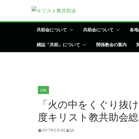
コ
ン
テ
ン
共助会について
共助会について
各地
ツ
雑誌「共助」について
関係教会の案内
へ
ス
キ
ッ
プ
説教
「火の中をくぐり抜け
度キリスト教共助会総
2017年5月4日
kjk