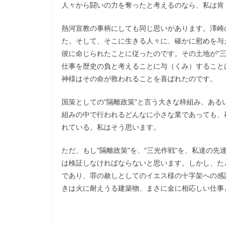
人々から闘いの力を奪ったと考えるのなら、私は肯
熱河宣教の事柄にしても同じ思いがあります。澤崎
た。そして、そこに生きる人々に、確かに慰めを与
彼に命じられたことに従ったのです。その土地が“
仕事を歴史の負と考えることに与（くみ）すること
神様はその命が救われることを喜ばれたのです。
国策としての“隔離政策”と言う大きな枠組み、ある
組みの中で行われるどんなに小さな業であっても、
れている。私はそう思います。
ただ、もし“隔離政策”を、“三光作戦”を、私達の
は検証しなければならないと思います。しかし、た
であり、罪の赦しとしてのイエス様の十字架への感
きは火に耐えうる建築物、まさに金に相応しい仕事