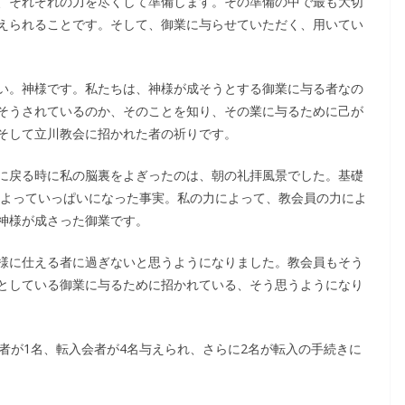
、それぞれの力を尽くして準備します。その準備の中で最も大切
えられることです。そして、御業に与らせていただく、用いてい
い。神様です。私たちは、神様が成そうとする御業に与る者なの
そうされているのか、そのことを知り、その業に与るために己が
そして立川教会に招かれた者の祈りです。
に戻る時に私の脳裏をよぎったのは、朝の礼拝風景でした。基礎
によっていっぱいになった事実。私の力によって、教会員の力によ
神様が成さった御業です。
様に仕える者に過ぎないと思うようになりました。教会員もそう
としている御業に与るために招かれている、そう思うようになり
者が1名、転入会者が4名与えられ、さらに2名が転入の手続きに