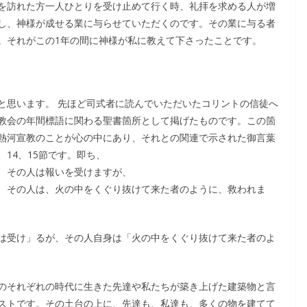
を訪れた方一人ひとりを受け止めて行く時、礼拝を求める人が増
し、神様が成せる業に与らせていただくのです。その業に与る者
。それがこの1年の間に神様が私に教えて下さったことです。
と思います。 先ほど司式者に読んでいただいたコリントの信徒へ
川教会の年間標語に関わる聖書箇所として掲げたものです。この箇
熱河宣教のことが心の中にあり、それとの関連で示された御言葉
14、15節です。即ち、
、その人は報いを受けますが、
、その人は、火の中をくぐり抜けて来た者のように、救われま
は受け」るが、その人自身は「火の中をくぐり抜けて来た者のよ
のそれぞれの時代に生きた先達や私たちが築き上げた建築物と言
ストです。その土台の上に、先達も、私達も、多くの物を建てて