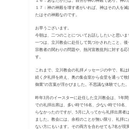
１６：あなたがたは、自分が神の神殿であり、神の
１７：神の神殿を壊す者がいれば、神はその人を滅
たはその神殿なのです。
お早うございます。
今朝は、二つのことについてお話ししたいと思いま
一つは、立川教会に赴任して気づかされたこと、後
宗教者の関わりの問題や、熱河宣教批判に対する応
す。
これまで、立川教会の礼拝メッセージの中で、私は
続く夕礼拝を終え、奥の集会室から会堂を通って牧
御業”の言葉が浮かびました。不思議な体験でした
昨年3月のイースターに赴任した立川教会は、1年間
での礼拝出席は、多い時で16名、少ない時で10名
らなかったのですが、5月に入ってから礼拝出席者は
ました。教会には、余程のことが無い限り、礼拝に
ない方にもいます。その両方を合わせても7名が現