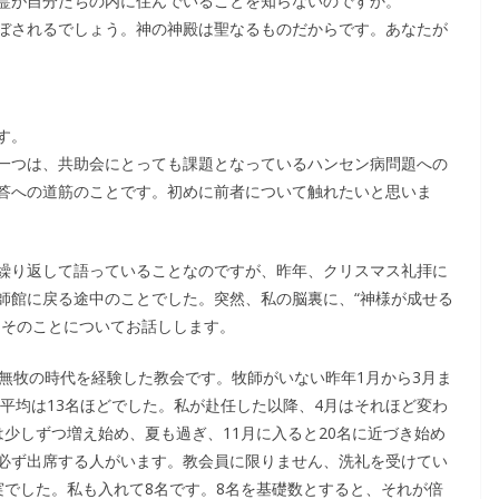
霊が自分たちの内に住んでいることを知らないのですか。
ぼされるでしょう。神の神殿は聖なるものだからです。あなたが
す。
一つは、共助会にとっても課題となっているハンセン病問題への
答への道筋のことです。初めに前者について触れたいと思いま
繰り返して語っていることなのですが、昨年、クリスマス礼拝に
師館に戻る途中のことでした。突然、私の脳裏に、“神様が成せる
。そのことについてお話しします。
無牧の時代を経験した教会です。牧師がいない昨年1月から3月ま
、平均は13名ほどでした。私が赴任した以降、4月はそれほど変わ
少しずつ増え始め、夏も過ぎ、11月に入ると20名に近づき始め
必ず出席する人がいます。教会員に限りません、洗礼を受けてい
実でした。私も入れて8名です。8名を基礎数とすると、それが倍