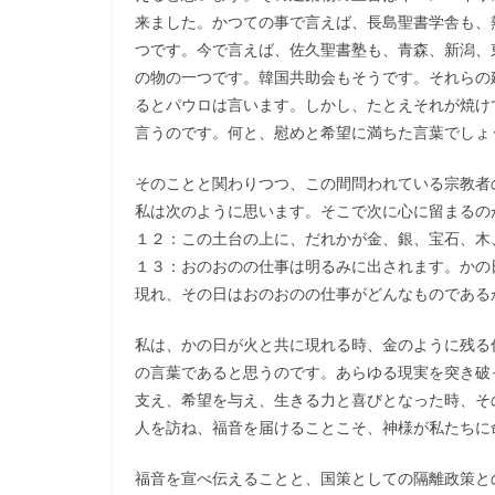
来ました。かつての事で言えば、長島聖書学舎も、
つです。今で言えば、佐久聖書塾も、青森、新潟、
の物の一つです。韓国共助会もそうです。それらの
るとパウロは言います。しかし、たとえそれが焼け
言うのです。何と、慰めと希望に満ちた言葉でしょ
そのことと関わりつつ、この間問われている宗教者
私は次のように思います。そこで次に心に留まるのが
１２：この土台の上に、だれかが金、銀、宝石、木
１３：おのおのの仕事は明るみに出されます。かの
現れ、その日はおのおのの仕事がどんなものである
私は、かの日が火と共に現れる時、金のように残る
の言葉であると思うのです。あらゆる現実を突き破
支え、希望を与え、生きる力と喜びとなった時、そ
人を訪ね、福音を届けることこそ、神様が私たちに
福音を宣べ伝えることと、国策としての隔離政策と