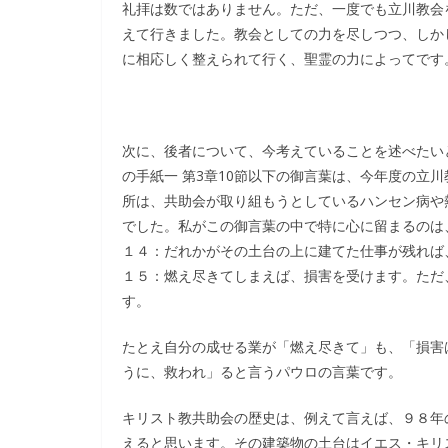
礼拝は数ではありません。ただ、一度でも立川教会
えて行きました。教会としての力を尽しつつ、しか
に相応しく整えられて行く、聖霊の力によってです
次に、後者について、今考えていることを述べたい
の手紙一 第3章10節以下の御言葉は、今年度の立
所は、共助会が取り組もうとしているハンセン病や
でした。私がこの御言葉の中で特に心に留まるのは、
１４：だれかがその土台の上に建てた仕事が残れば
１５：燃え尽きてしまえば、損害を受けます。ただ
す。
たとえ自分の成せる業が「燃え尽きて」も、「損害
うに、救われ」ると言うパウロの言葉です。
キリスト教共助会の歴史は、例えて言えば、９８年
えると思います。その建築物の土台はイエス・キリ