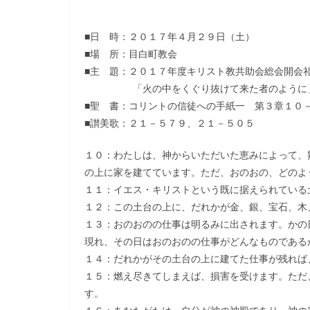
■日 時：２０１７年４月２９日（土）
■場 所：目白町教会
■主 題：２０１７年度キリスト教共助会総会開会
「火の中をくぐり抜けて来た者のように
■聖 書：コリントの信徒への手紙一 第３章１０
■讃美歌：２１－５７９、２１－５０５
１０：わたしは、神からいただいた恵みによって、
の上に家を建てています。ただ、おのおの、どのよ
１１：イエス・キリストという既に据えられている
１２：この土台の上に、だれかが金、銀、宝石、木
１３：おのおのの仕事は明るみに出されます。かの
現れ、その日はおのおのの仕事がどんなものである
１４：だれかがその土台の上に建てた仕事が残れば
１５：燃え尽きてしまえば、損害を受けます。ただ
す。