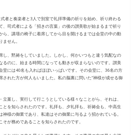
、司式者と奏楽者と3人で別室で礼拝準備の祈りを始め、祈り終わる
て、司式者による「招きの言葉」の後の讃美歌が始まるまで祈り
から、講壇の椅子に着席してから目を開けるまでは会堂の中の動
りません。
席し、黙祷をしていました。しかし、何かいつもと違う気配なの
なるのに、始まる時間になっても動きが収まらないのです。讃美
堂には40名も入ればほぼいっぱいです。その会堂に、36名の方
席された方が何人もいました。私の脳裏に閃いた“神様が成せる御
・立案し、実行して行こうとしている様々なことがら、それは、
ことを知らされたのです。礼拝も、夕礼拝も、祈祷会も、中高生
は神様の御業であり、私達はその御業に与るよう招かれている。
こそが務めであることを知らされたのです。