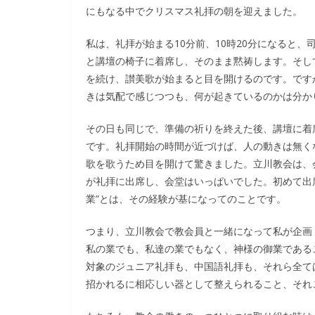
にもなる中でクリスマス礼拝の朝を迎えました。
私は、礼拝が始まる10分前、10時20分になると
と講壇の椅子に着席し、そのまま黙祷します。そし
を続け、讃美歌が始まると目を開けるのです。です
きは気配で感じつつも、何が起きているのかは分か
その日も同じで、準備の祈りを終えた後、講壇に着
です。礼拝開始の時間が近づけば、人の動きは無く
歌を歌うため目を開けて驚きました。立川教会は、会
が礼拝に出席し、会堂はいっぱいでした。初めて出
業”とは、その経験が基になってのことです。
つまり、立川教会で教会員と一緒になって私が企画
私の業でも、私達の業でもなく、神様の御業である
対象のジュニア礼拝も、中国語礼拝も、それら全て
招かれるに相応しい器として整えられること、それ