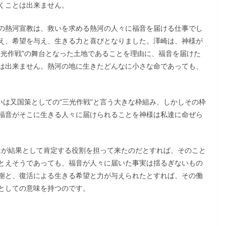
くことは出来ません。
の熱河宣教は、救いを求める熱河の人々に福音を届ける仕事でし
え、希望を与え、生きる力と喜びとなりました。澤崎は、神様が
三光作戦”の舞台となった土地であることを理由に、福音を届けた
は出来ません。熱河の地に生きたどんなに小さな命であっても、
いは又国策としての“三光作戦”と言う大きな枠組み、しかしその枠
福音がそこに生きる人々に届けられることを神様は私達に命ぜら
先達が結果として肯定する役割を担って来たのだとすれば、そのこと
とえそうであっても、福音が人々に届いた事実は揺るぎないもの
謝と、復活による生きる希望と力が与えられたとすれば、その働
としての意味を持つのです。