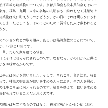
熱河宣教も建築物の一つです。京都共助会も松本共助会もその一
東海、福島、九州、東京の各地の共助会も、紛れもなく建築途上
建築物は火に耐えうるのかどうか、かの日にそれは明らかにされ
てしまったとしても、そのことのために労苦した人は救われると
うか。
のハンセン病との取り組み、あるいは熱河宣教のことについて、
、12節と13節です。
、草、わらで家を建てる場合、
日にそれは明らかにされるのです。なぜなら、かの日が火と共に
かを吟味するからです。
仕事とは何かを思いました。そして、それこそ、良き訪れ、福音
って、神様の御言葉が救いを求める人々に届き、その人を慰め、
の仕事こそ金に例えられるのです。福音を携えて、救いを求める
命ぜられていることだと思うのです。
の闘いは対立するものではなく、福音宣教がハンセン病に病む