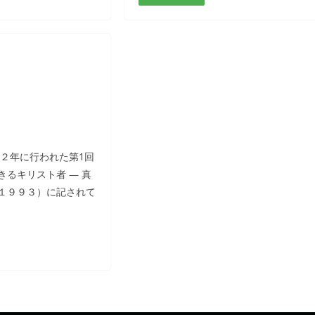
２年に行われた第1回
るキリスト者 ― 真
１９９３）に記されて