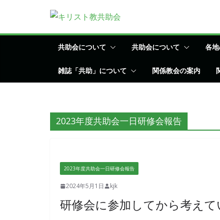
コ
ン
テ
ン
共助会について
共助会について
各地
ツ
雑誌「共助」について
関係教会の案内
へ
ス
キ
ッ
2023年度共助会一日研修会報告
プ
2023年度共助会一日研修会報告
2024年5月1日
kjk
研修会に参加してから考えて