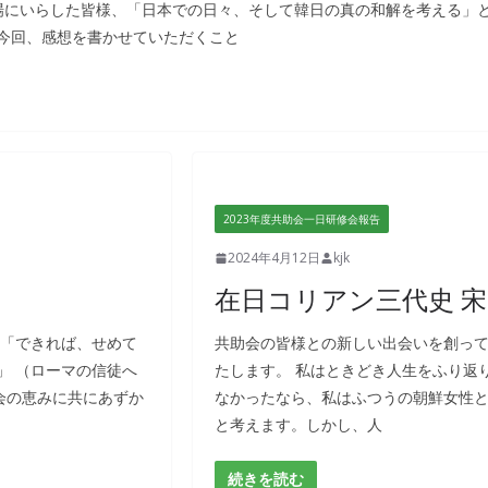
の場にいらした皆様、「日本での日々、そして韓日の真の和解を考える」
今回、感想を書かせていただくこと
2023年度共助会一日研修会報告
2024年4月12日
kjk
在日コリアン三代史 宋
 「できれば、せめて
共助会の皆様との新しい出会いを創っ
」 （ローマの信徒へ
たします。 私はときどき人生をふり返
究会の恵みに共にあずか
なかったなら、私はふつうの朝鮮女性
と考えます。しかし、人
続きを読む